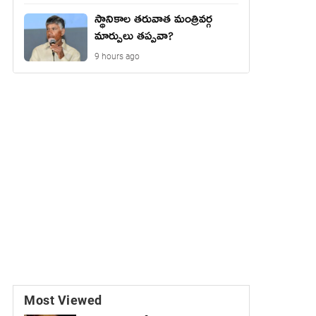
స్థానికాల తరువాత మంత్రివర్గ
మార్పులు తప్పవా?
9 hours ago
Most Viewed