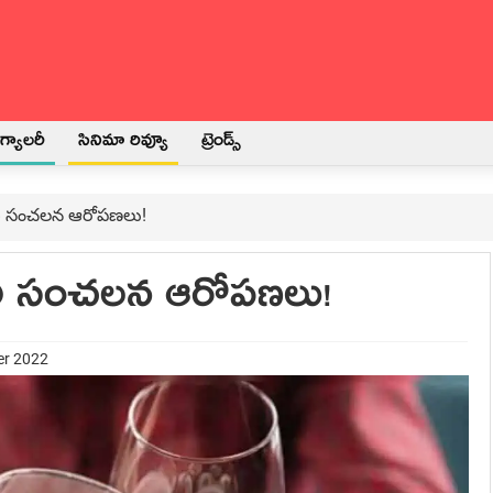
్యాలరీ
సినిమా రివ్యూ
ట్రెండ్స్
ీబీఐ సంచ‌ల‌న ఆరోప‌ణ‌లు!
సీబీఐ సంచ‌ల‌న ఆరోప‌ణ‌లు!
er 2022