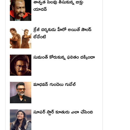
శాశ్వత సెలవు తీసుకున్న బిక్షు
యాదవ్
క్రేజీ దర్శకుడు హీరో అయితే సౌండ్
లేదేంటి
సుమంత్ కోరుకున్న ఫలితం దక్కిందా
మాధ‌వ‌న్ గుండెలు గుబేల్‌
సూపర్ స్టార్ కూతురు ఎలా చేసింది