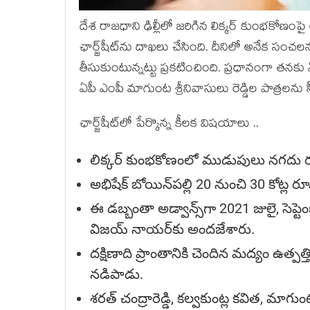
దేశ రాజ‌ధాని ఢిల్లీలో జ‌రిగిన లిక్క‌ర్ కుంభ‌కోణంపై
ఛార్జ్‌షీట్‌ను దాఖ‌లు చేసింది. దీనిలో అనేక సంచ‌ల
తీసుకుంటున్న‌ట్టు ప్ర‌క‌టించింది. ప్ర‌ధానంగా త‌న
ఏపీ ఎంపీ మాగుంట శ్రీనివాసులు రెడ్డిల పాత్ర‌ల‌ను స
ఛార్జ్‌షీట్‌లో పేర్కొన్న కీల‌క విష‌యాలు ..
లిక్క‌ర్ కుంభ‌కోణంలో ముడుపులు నగదు
అభిషేక్ బోయిన్‌పల్లి 20 నుంచి 30 కోట
ఈ డబ్బంతా అడ్వాన్స్‌గా 2021 జులై, సెప్ట
విజయ్ నాయర్‌కు అందజేశారు.
దక్షిణాది ప్రాంతానికి చెందిన మద్యం ఉత్ప
న‌డిపాడు.
శరత్ చంద్రారెడ్డి, క‌ల్వ‌కుంట్ల కవిత, మాగుంట