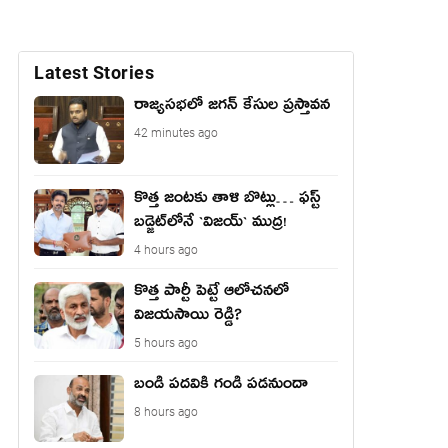
Latest Stories
రాజ్యసభలో జగన్ కేసుల ప్రస్తావన
42 minutes ago
కొత్త జంట‌కు తాళి బొట్లు… ఫ‌స్ట్
బ‌డ్జెట్‌లోనే `విజ‌య్` ముద్ర‌!
4 hours ago
కొత్త పార్టీ పెట్టే ఆలోచనలో
విజయసాయి రెడ్డి?
5 hours ago
బండి పదవికి గండి పడనుందా
8 hours ago