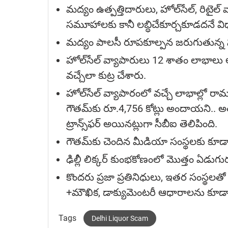
మద్యం ఉత్పత్తిదారులు, హోల్‌సేల్, రిటైల్ 
సమూహాలకు కానీ లబ్ధిచేకూర్చకూడదనే విధ
మద్యం పాలసీ రూపకూల్పన జరుగుతున్న స
హోల్‌సేల్ వ్యాపారులు 12 శాతం లాభాలు ఆర్జ
వచ్చేలా కుట్ర చేశారు.
హోల్‌సేల్ వ్యాపారంలో వచ్చే లాభాల్లో రామచం
గౌతమ్‌కు రూ.4,756 కోట్లు అందాయని.. అతని
ట్రాన్స్‌ఫర్ అయినట్లుగా సీబీఐ తెలిపింది.
గౌతమ్‌కు చెందిన మీడియా సంస్థలకు కూడా
ఢిల్లీ లిక్క‌ర్ కుంభ‌కోణంలో మొత్తం ఏడుగు
కొందరు ప్రజా ప్ర‌తినిధులు, ఇతర సంస్థలతో
+మౌఖిక, డాక్యుమెంటరీ ఆధారాలను కూడా సేక‌
Tags
Delhi Liquor Scam