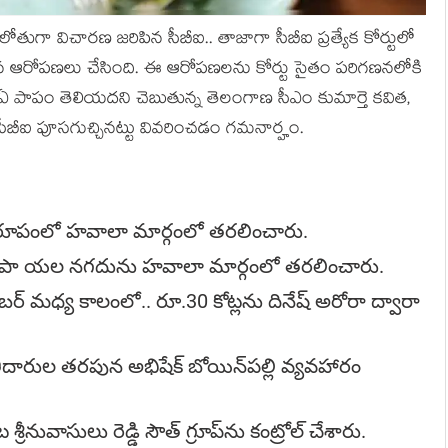
 లోతుగా విచార‌ణ జ‌రిపిన సీబీఐ.. తాజాగా సీబీఐ ప్ర‌త్యేక కోర్టులో
‌న ఆరోప‌ణ‌లు చేసింది. ఈ ఆరోప‌ణ‌ల‌ను కోర్టు సైతం ప‌రిగ‌ణ‌న‌లోకి
‌కు ఏ పాపం తెలియ‌ద‌ని చెబుతున్న తెలంగాణ సీఎం కుమార్తె క‌విత‌,
ీబీఐ పూస‌గుచ్చిన‌ట్టు వివ‌రించ‌డం గ‌మ‌నార్హం.
 రూపంలో హవాలా మార్గంలో తరలించారు.
్ల రూపా యల నగదును హవాలా మార్గంలో త‌ర‌లించారు.
ెంబర్ మధ్య కాలంలో.. రూ.30 కోట్లను దినేష్ అరోరా ద్వారా
త్తిదారుల తరపున అభిషేక్ బోయిన్‌పల్లి వ్యవహారం
 శ్రీనువాసులు రెడ్డి సౌత్ గ్రూప్‌ను కంట్రోల్ చేశారు.