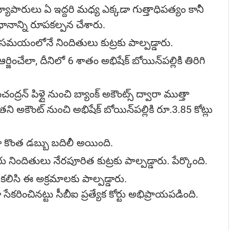
వ్యాపారులు ఏ ఇద్దరి మధ్య ఎక్కడా గుత్తాధిపత్యం కానీ
ానాన్ని రూపకల్పన చేశారు.
మయంలోనే నిందితులు కుట్రకు పాల్పడ్డారు.
ించేలా, దీనిలో 6 శాతం అభిషేక్ బోయిన్‌పల్లికి తిరిగి
ద్రన్ పిళ్లై నుంచి బ్యాంక్ అకౌంట్స్ ద్వారా ముత్తా
 అకౌంట్ నుంచి అభిషేక్ బోయిన్‌పల్లికి రూ.3.85 కోట్లు
 కొంత డబ్బు బదిలీ అయింది.
రు నిందితులు నేరపూరిత కుట్రకు పాల్పడ్డారు. పేర్కొంది.
 కలిసి ఈ అక్రమాలకు పాల్పడ్డారు.
రించిన‌ట్టు సీబీఐ ప్రత్యేక కోర్టు అభిప్రాయపడింది.