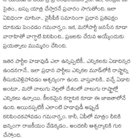
నాయ‌కుడు పాద‌యాత్ర ప్రారంభించ‌నున్నారు. ఇక‌, చంద్ర‌బాబు
సైతం.. బ‌స్సు యాత్ర చేస్తార‌నే ప్ర‌చారం సాగుతోంది. ఇలా
ఏవిధంగా చూసినా.. వైసీపీకి స‌మానంగా ప్ర‌ధాన ప్ర‌తిప‌క్షం
దూకుడు పెంచ‌డం గ‌మ‌నార్హం. ఇక‌, మ‌రోపార్టీ జ‌న‌సేన కూడా
వారాహితో వాగ్ధాటి వినిపించి.. ప్ర‌జ‌ల‌కు చేరువ అయ్యేందుకు
ప్ర‌య‌త్నాలు ముమ్మ‌రం చేసింది.
ఇత‌ర పార్టీల హ‌డావుడి ఎలా ఉన్న‌ప్ప‌టికీ.. ఎన్నిక‌ల‌కు ఏడాదిన్నర
ఉంద‌న‌గానే.. ఇలా ప్ర‌ధాన పార్టీలు ఎన్నిక‌ల మూడ్‌లోకి రాష్ట్రాన్ని
తీసుకువెళ్లిపోవ‌డం ఆశ్చ‌ర్యంగా ఉంది. వాస్త‌వానికి.. వ‌చ్చే ఏడాది
అంటూ.. మ‌రో నాలుగు నెల్ల‌లో దేశంలో నాలుగు రాష్ట్రాల్లో
ఎన్నిక‌లు ఉన్నాయి. కీల‌క‌మైన క‌ర్ణాట‌క కూడా ఈ జాబితాలోనే
ఉంది. అయిన‌ప్ప‌టికీ ఎలాంటి హ‌డావుడీ అప్పుడే
క‌నిపించ‌క‌పోవ‌డం గ‌మ‌నార్హం. కానీ, ఏపీలో మాత్రం దీనికి
భిన్నంగా రాజ‌కీయం వేడెక్క‌డం.. అంద‌రినీ ఆశ్చ‌ర్యానికి గురి
చేస్తోంది.