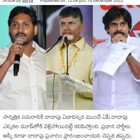
Article by
Satya
Published on: 12:08 pm, 16 December 2022
సార్వ‌త్రిక స‌మ‌రానికి దాదాపు ఏడాదిన్న‌ర ముందే ఏపీ దాదాపు
ఎన్నిక‌ల మూడ్‌లోకి వెళ్లిపోయిన‌ట్టే క‌నిపిస్తోంది. ప్ర‌ధాన పార్టీలు
అన్నీ కూడా దాదాపు ప్ర‌చారం ప్రారంభించాయ‌ని చెప్ప‌క త‌ప్ప‌దు.