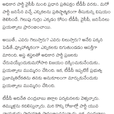
అధికార పార్టీ వైసీపీ నుంచి ప్ర‌ధాన ప్ర‌తిప‌క్షం టీడీపీ వ‌ర‌కు.. మ‌రో
పార్టీ జ‌న‌సేన వ‌చ్చే ఎన్నిక‌ల‌ను ప్ర‌తిష్టాత్మ‌కంగా తీసుకున్న విష‌యం
తెలిసిందే. గెలుపు గుర్రం ఎక్క‌డం కోసం టీడీపీ, వైసీపీ, జ‌న‌సేన‌లు
ప్ర‌య‌త్నాలు ప్రారంభించాయి.
అయితే.. ఎవ‌రు గెలుస్తారు? ఎవ‌రు నిలుస్తారు? అనేది ప‌క్క‌న
పెడితే..వ్యూహాత్మ‌కంగా ఎన్నిక‌ల‌కు దిగుతుండ‌డం ఆస‌క్తిగా
మారింది. అస్త్ర శ‌స్త్ర‌ల‌తో అధికార పార్టీ ప్ర‌జ‌ల‌కు
చేరువయ్యేందుకుమ‌రోసారి విజ‌యం ద‌క్కించుకునేందుకు..
ప్ర‌య‌త్నాలు ముమ్మ‌రం చేసింది. ఇక‌, టీడీపీ ఇప్ప‌టికే ప్ర‌భుత్వ
ప్ర‌జావ్య‌తిరేక‌త‌ను త‌న‌కు అనుకూలంగా మార్చుకునేందుకు
ప్ర‌య‌త్నాలు ముమ్మ‌రం చేసింది.
టీడీపీ అదినేత చంద్ర‌బాబు జిల్లాల ప‌ర్య‌ట‌న‌ల‌కు వెళ్తున్నారు.
త‌మ్ముళ్ల‌ను క‌దిలిస్తున్నారు. మ‌రి కొన్ని రోజుల్లో పార్టీ యువ