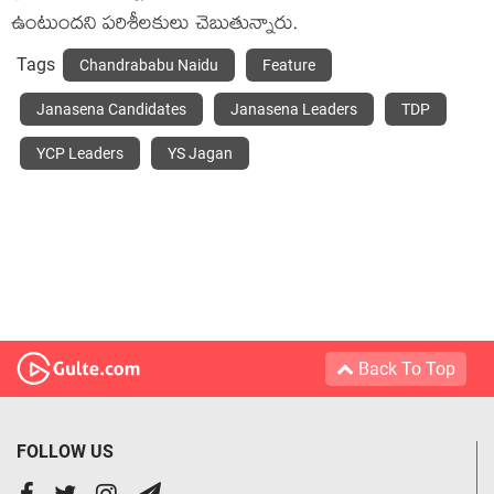
ఉంటుంద‌ని ప‌రిశీల‌కులు చెబుతున్నారు.
Tags
Chandrababu Naidu
Feature
Janasena Candidates
Janasena Leaders
TDP
YCP Leaders
YS Jagan
Back To Top
FOLLOW US