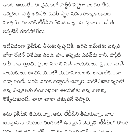
ఉంది. అయితే.. ఈ క్ర‌మంలో పార్టీకి పెద్ద‌గా బ‌ల‌గం లేదు.
ఉన్న‌ద‌ల్లా పార్టీ అదినేత‌, ప‌వ‌ర్ స్టార్‌ ప‌వ‌న్ క‌ళ్యాణ్ ఇమేజ్
మాత్ర‌మే. నిజానికి టీడీపీని తీసుకున్నా.. చంద్ర‌బాబు ఇమేజ్
ఇప్ప‌టికీ త‌రిగిపోలేదు.
అదేవిధంగా వైసీపీని తీసుకున్నప్ప‌టికీ.. జ‌గ‌న్ ఇమేజ్‌కు వ‌చ్చిన
ఢోకా లేదనే విశ్లేష‌ణ ఉంది. సో.. ఇప్పుడు ప‌వ‌న్‌కు కానీ, పార్టీకి
కానీ కావాల్సింది.. ప్ర‌జ‌ల నుంచి వ‌చ్చే నాయ‌కులు.. ప్ర‌జ‌లు మెచ్చే
నాయ‌కులు. ఈ విష‌యంలో మొహ‌మాటాల‌కు తావు లేకుండా
చెప్పాలంటే.. ప‌వ‌న్ వెనుక బ‌డ్డార‌నే చెప్పాలి. మ‌రో ఏడాదిన్న‌ర‌లో
ఉన్న ఎన్నిక‌ల‌కు సంబంధించి ఈయ‌న‌కు ఉన్న బ‌లాన్ని
లెక్కేసుకుంటే.. చాలా చాలా త‌క్కువ‌నే చెప్పాలి.
ఇటు వైసీపీని తీసుకున్నా.. అటు టీడీపీని తీసుకున్నా.. చాలా
బ‌ల‌మైన నాయ‌కులు రంగంలో ఉన్నార‌నే చెప్పాలి. టీడీపీలో కొంత