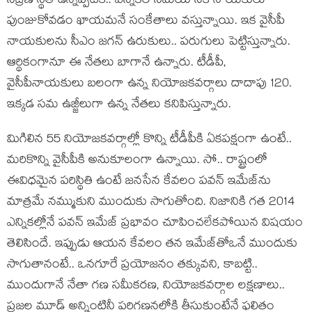
నిద్ర‌ణ స్థితి ఉన్న‌ప్ప‌టికీ.. ఎన్నికల స‌మ‌యానికి నాయ‌కులు
పుంజుకోవ‌డం ఖాయ‌మ‌నే సంకేతాలు వ‌స్తున్నాయి. ఇక వైసీపీ
నాయ‌కుల‌ను సీఎం జ‌గ‌న్ ఉరుకులు.. ప‌రుగులు పెట్టిస్తున్నారు.
ఆర్థికంగానూ ఈ నేత‌లు బాగానే ఉన్నారు. టీడీపీ,
వైసీపీనాయ‌కులు బ‌లంగా ఉన్న నియోజ‌క‌వ‌ర్గాలు దాదాపు 120.
ఇక్క‌డ స‌మ ఉజ్జీలుగా ఉన్న నేత‌లు క‌నిపిస్తున్నారు.
మిగిలిన 55 నియోజ‌క‌వ‌ర్గాల్లో కొన్ని టీడీపీకి ఏక‌పక్షంగా ఉంటే..
మ‌రికొన్ని వైసీపీకి అనుకూలంగా ఉన్నాయి. సో.. రాష్ట్రంలో
ఈవిధ‌మైన ప‌రిస్థితి ఉంటే జ‌న‌సేన కేవ‌లం ప‌వ‌న్ ఇమేజ్‌ను
మాత్ర‌మే న‌మ్ముకుని ముందుకు సాగుతోంది. నిజానికి గ‌త 2014
ఎన్నిక‌ల్లోనే ప‌వ‌న్ ఇమేజ్ ప్ర‌భావం చూపించ‌లేక‌పోయిన విష‌యం
తెలిసిందే. ఇప్పుడు ఆయ‌న కేవ‌లం త‌న ఇమేజ్‌తోఒనే ముందుకు
సాగుతానంటే.. ఒన‌గూరే ప్ర‌యోజ‌నం త‌క్కువ‌ని, కాబ‌ట్టి..
ముందుగానే నేతా గ‌ణ స‌మీక‌ర‌ణ‌, నియోజ‌క‌వ‌ర్గాల ల‌క్ష‌ణాలు..
ప్ర‌జ‌ల మూడ్ అన్నింటినీ ప‌రిగ‌ణ‌న‌లోకి తీసుకుంటేనే ఫ‌లితం