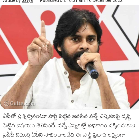
Article by
Satya
Published on: 10:01 am, 16 December 2022
ఏపీలో ప్ర‌శ్నిస్తానంటూ పార్టీ పెట్టిన జ‌న‌సేన వ‌చ్చే ఎన్నిక‌ల‌పై దృష్టి
పెట్టిన విష‌యం తెలిసిందే. వ‌చ్చే ఎన్నిక‌ల్లో అధికారం ద‌క్కించుకుని
వైసీపీ విముక్త ఏపీని సాధించాల‌నేది ఈ పార్టీ ప్ర‌ధాన ల‌క్ష్యంగా