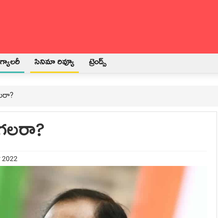
్యాలరీ
సినిమా రివ్యూ
ట్రెండ్స్
లరా?
యగలరా?
r 2022