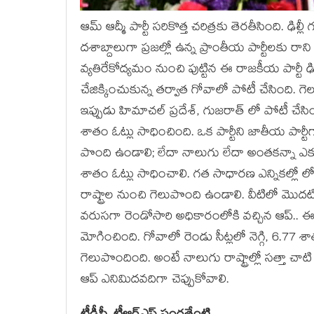
ఆమ్ ఆద్మీ పార్టీ సరికొత్త చరిత్రకు తెరతీసింది. ఢిల
దశాబ్దాలుగా ప్రజల్లో ఉన్న ప్రాంతీయ పార్టీలకు రాన
వ్యతిరేకోద్యమం నుంచి పుట్టిన ఈ రాజకీయ పార్టీ ఢి
చేజిక్కించుకున్న తర్వాత గోవాలో పోటీ చేసింది. 
ఇప్పుడు హిమాచల్ ప్రదేశ్, గుజరాత్ లో పోటీ చ
శాతం ఓట్లు సాధించింది. ఒక పార్టీని జాతీయ పార్టీగా 
పొంది ఉండాలి; లేదా నాలుగు లేదా అంతకన్నా ఎక్కువ 
శాతం ఓట్లు సాధించాలి. గత సాధారణ ఎన్నికల్లో లో
రాష్ట్రాల నుంచి గెలుపొంది ఉండాలి. వీటిలో మొదటి
వరుసగా రెండోసారి అధికారంలోకి వచ్చిన ఆప్‌.. 
మోగించింది. గోవాలో రెండు సీట్లలో నెగ్గి, 6.77 శాత
గెలుపొందింది. అంటే నాలుగు రాష్ట్రాల్లో సత్తా చాట
ఆప్ ఎనిమిదవదిగా చెప్పుకోవాలి.