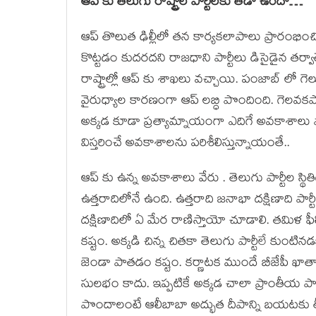
ఆప్ కు తెలుగు రాష్ట్రాల పార్టీలకు తేడా ఉందా…
ఆప్ తొలుత ఢిల్లీలో తన కార్యకలాపాలు ప్రారంభించింద
కొట్టడం కుదరదని రాజధాని పార్టీలు డిసైడైన తర్వాతే
రాష్ట్రాల్లో ఆప్ కు శాఖలు వచ్చాయి. పంజాబ్ లో గ
వైరుధ్యాల కారణంగా ఆప్ లబ్ధి పొందింది. గెలవక
అక్కడ కూడా ప్రత్యామ్నాయంగా ఎదిగే అవకాశాలు పొ
విస్తరించే అవకాశాలను పరిశీలిస్తున్నాయంతే..
ఆప్ కు ఉన్న అవకాశాలు వేరు . తెలుగు పార్టీల స్థి
ఉత్తరాదిలోనే ఉంది. ఉత్తరాది జనాభా దక్షిణాది ప
దక్షిణాదిలో ఏ మేర రాణిస్తాయో చూడాలి. తమిళ ఫ
కష్టం. అక్కడి చిన్న చితకా తెలుగు పార్టీలే కుంటిన
జెండా పాతడం కష్టం. కర్ణాటక ముందే బీజేపీ ఖాతా
సులభం కాదు. ఇప్పటికే అక్కడ చాలా ప్రాంతీయ పార్ట
పొందాలంటే ఆలీబాబా అద్భుత దీపాన్ని బయటకు తీయా