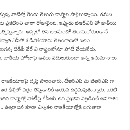
న వాటిల్లో రెండు తెలుగు రాష్ట్రాల పార్టీలున్నాయి. తమది
బు ప్రకటించి చాలా రోజులైంది. ఇప్పుడు బీఆర్ఎస్ తో జాతీయ
త్నిస్తున్నారు. అప్పటో తన బలమేంటో తెలుసుకోకుండానే
ిన తర్వాత ఏపీలో ఓడిపోయారు తెలంగాణలో బలం
న టీడీపీ వేరే ఏ రాష్ట్రంలోనూ పోటీ చేయలేదు.
ేదు. జాతీయ హోదాపై ఆశలు వదులుకుందా అన్న అనుమానాలు
రాజకీయాలపై దృష్టి సారించారు. టీఆర్ఎస్ ను బీఆర్ఎస్ గా
ి. ఇక ఢిల్లీలో చక్రం తిప్పడానికి ఆయన సిద్ధమవుతున్నారు. ఒకటి
తర రాష్ట్రాల్లో పోటీపై కేసీఆర్ తన వైఖరిని వెల్లడించే అవకాశం
తారా.. ఉత్తరాదిన కూడా ఎన్నికల రాజకీయాల్లోకి దిగుతారా