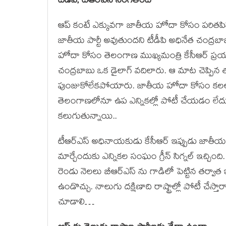
టీడీపీ, టీఆర్ఎస్ సంగతేంటి
ఆప్ కంటే ఎక్కువగా జాతీయ హోదా కోసం పరితపిస్తున్
జాతీయ పార్టీ అవుతుందని టీడీపి అధినేత చంద్రబా
హోదా కోసం తెలంగాణ ముఖ్యమంత్రి కేసీఆర్ ప్రయ
చంద్రబాబు ఒక డైలాగ్ వదిలారు. ఆ మాట చెప్ప
పుంజుకోలేకపోయారు. జాతీయ హోదా కోసం కలలుగన్
తెలంగాణలోనూ ఉప ఎన్నికల్లో పోటీ చేయడం ల
కలుగుతున్నాయి..
టీఆర్ఎస్ అధినాయకుడు కేసీఆర్ ఇప్పుడు జాతీయ 
మార్చేందుకు ఎన్నికల సంఘం గ్రీన్ సిగ్నల్ ఇచ్చింద
రెండు నెలలు బీఆర్ఎస్ ను గాడిలో పెట్టిన తర్వాత ఇ
ఉండొచ్చు. నాలుగు దక్షిణాది రాష్ట్రాల్లో పోటీ చేస్
చూడాలి…