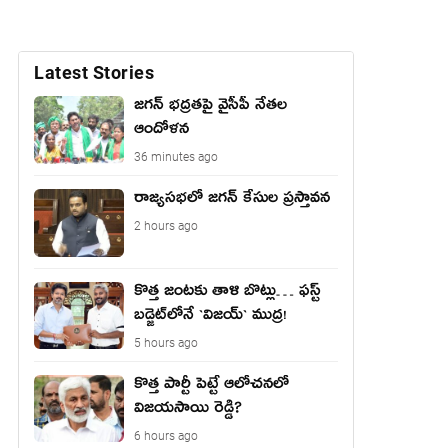
Latest Stories
జ‌గ‌న్ భద్రతపై వైసీపీ నేతల
ఆందోళన
36 minutes ago
రాజ్యసభలో జగన్ కేసుల ప్రస్తావన
2 hours ago
కొత్త జంట‌కు తాళి బొట్లు… ఫ‌స్ట్
బ‌డ్జెట్‌లోనే `విజ‌య్` ముద్ర‌!
5 hours ago
కొత్త పార్టీ పెట్టే ఆలోచనలో
విజయసాయి రెడ్డి?
6 hours ago