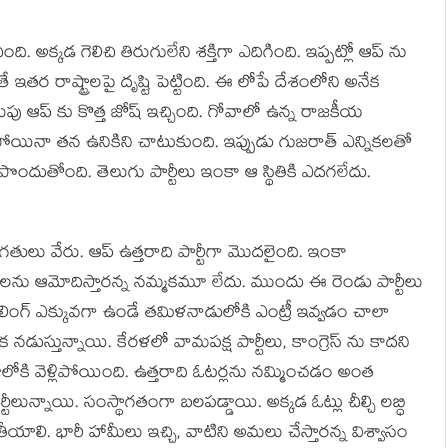
ి. అక్కడ గెలిచి తిరుగులేని శక్తిగా ఎదిగింది. ఇప్పట్లో ఆప్ ను
 ఇతర రాష్ట్రాలపై దృష్టి పెట్టింది. ఈ లోపే దేశంలోని అనేక
ెలుపు ఆప్ కు కొత్త జోష్ ఇచ్చింది. గోవాలో ఉన్న రాజకీయ
పోయినా తన ఉనికిని చాటుకుంది. ఇప్పుడు గుజరాత్ ఎన్నికలతో
ందుతోంది. తెలుగు పార్టీలు ఇంకా ఆ స్థితికి ఎదగలేదు.
తిగతులు వేరు. ఆప్ ఉత్తరాది పార్టీగా మొదలైంది. ఇంకా
ార్టీలను ఆమోదిస్తారన్న నమ్మకమూ లేదు. ముందు ఈ రెండు పార్టీలు
ీలింగ్ ఎక్కువగా ఉండే తమిళనాడులోకి ఎంట్రీ ఇవ్వడం చాలా
డక నడుస్తున్నాయి. కేరళలో వామపక్ష పార్టీలు, కాంగ్రెస్ ను కాదని
లోకి వెళ్లిపోయింది. ఉత్తరాది ఓటర్లను నమ్మించడం అంత
ీలున్నాయి. సంస్థాగతంగా బలపడ్డాయి. అక్కడ ఓట్లు చీల్చి లబ్ధి
లి. భారీ హామీలు ఇచ్చి, వాటిని అమలు చేస్తారన్న విశ్వాసం