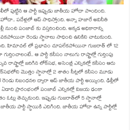
్లీ గలీలో పుట్టిన ఆ పార్టీ ఇప్పుడు జాతీయ హోదా పొందింది.
ి హోదా.. పదేళ్లలో ఆప్ సాధిస్తోంది. అన్నా హజారే అవినీతి
ల్లీ నుంచి పంజాబ్ కు వస్తరించింది. అక్కడ అధికారాన్ని
గెలవకపోయినా రెండు స్థానాలు సాధించి ఉనికిని చాటుకుంది.
ేసింది. హిమాచల్ లో ప్రభావం చూపలేకపోయినా గుజరాత్ లో 12
గుర్తించాలంటే.. ఆ పార్టీ కనీసం నాలుగు రాష్ట్రాల్లో గుర్తింపు
రాష్ట్రాల్లో జరిగిన లోక్‌సభ, అసెంబ్లీ ఎన్నికల్లో కనీసం ఆరు
క్‌సభలోని మొత్తం స్థానాల్లో 2 శాతం సీట్లలో కనీసం మూడు
 రెండు నిబంధనల ద్వారా ఆప్‌ జాతీయ పార్టీ అయ్యింది. ఢిల్లీలో
ఈ ఏడాది ప్రారంభంలో పంజాబ్‌ ఎన్నికల్లో విజయ ఢంకా
ం ఓట్లు తెచ్చుకుంది. ఇప్పుడు గుజరాత్‌లో 5 స్థానాల్లో
ి జాతీయ పార్టీ స్థాయికి ఎదిగింది. జాతీయ హోదా ఉన్న పార్టీల్లో