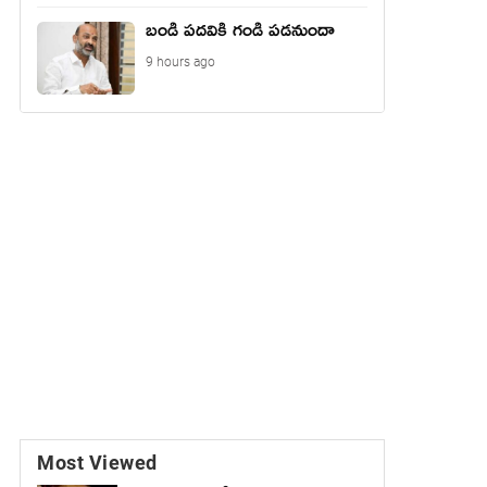
బండి పదవికి గండి పడనుందా
9 hours ago
Most Viewed