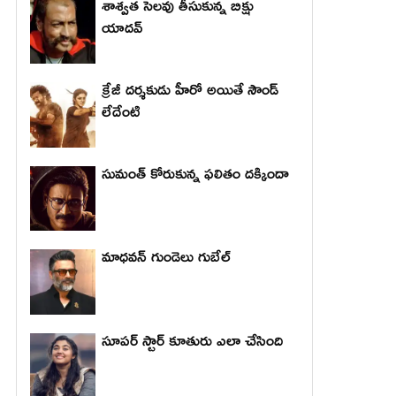
శాశ్వత సెలవు తీసుకున్న బిక్షు
యాదవ్
క్రేజీ దర్శకుడు హీరో అయితే సౌండ్
లేదేంటి
సుమంత్ కోరుకున్న ఫలితం దక్కిందా
మాధ‌వ‌న్ గుండెలు గుబేల్‌
సూపర్ స్టార్ కూతురు ఎలా చేసింది