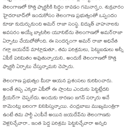
తెలంగాణలో కొత్త ఫ్యాక్టరీకి సిద్ధం కావడం గమనార్హం. శుక్రవారం
హైదరాబాద్‌లో ఇందుకోసం తెలంగాణ ప్రభుత్వంతో ఒప్పందం
కూడా కుదుర్చుకుంది అమర్ రాజా సంస్థ. విద్యుత్ వాహనాలకు
అవసరం అయ్యే బ్యాటరీల యూనిట్‌ను తెలంగాణలో అమర్‌రాజా
ఏర్పాటు చేయబోతోంది. ఈ సందర్భంగా అమర్ రాజా అధినేత
గల్లా జయదేవ్ మాట్లాడుతూ.. తమ పరిశ్రమలు, పెట్టుబడులు అన్నీ
ఏపీకే పరిమితం అవుతున్నాయని.. అందుకే తెలంగాణలో కొత్త
ఫ్యాక్టరీ ఏర్పాటు చేస్తున్నామని చెప్పారు.
తెలంగాణ ప్రభుత్వం మీదా ఆయన ప్రశంసలు కురిపించారు.
అంతే తప్ప ఎక్కడా ఏపీలో ఈ ప్లాంటు ఎందుకు పెట్టట్లేదని
క్లియర్‌గా చెప్పలేదు. అందుకు కారణం జగన్ సర్కారు అనే
కామెంట్లు బలంగా వినిపిస్తున్నాయి. చంద్రబాబు ముఖ్యమంత్రిగా
ఉంటే తమ పార్టీ ఎంపీనే అయిన జయదేవ్‌ను తెలంగాణకు
వెళ్లనిచ్చేవారా.. ఇంత పెద్ద పరిశ్రమ పెట్టనిచ్చేవారా అన్నది