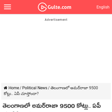
English
Home
/
Political News
/
తెలంగాణలో అమర్‌రాజా 9500
కోట్లు.. ఏపీ చూస్తోందా?
తెలంగాణలో అమర్‌రాజా 9500 కోట్లు.. ఏపీ