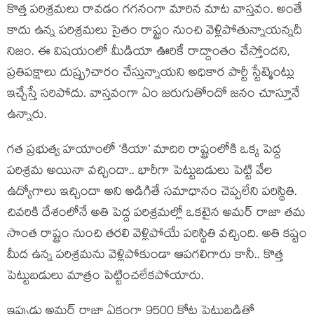
కొత్త పరిశ్రమలు రావడం గగనంగా మారిన మాట వాస్తవం. అంతే
కాదు ఉన్న పరిశ్రమలు సైతం రాష్ట్రం నుంచి వెళ్లిపోతున్నాయన్నదీ
నిజం. ఈ విషయంలో మీడియా ఊరికే రాద్దాంతం చేస్తోందని,
ప్రతిపక్షాలు దుష్ప్రచారం చేస్తున్నాయని అధికార పార్టీ స్టేట్మెంట్లు
ఇచ్చేస్తే సరిపోదు. వాస్తవంగా ఏం జరుగుతోందో జనం చూస్తూనే
ఉన్నారు.
గత ప్రభుత్వ హయాంలో ‘కియా’ మాదిరి రాష్ట్రంలోకి ఒక్క పెద్ద
పరిశ్రమ అయినా వచ్చిందా.. భారీగా పెట్టుబడులు పెట్టి వేల
ఉద్యోగాలు ఇచ్చిందా అని అడిగితే సమాధానం చెప్పలేని పరిస్థితి.
చివరికి దేశంలోనే అతి పెద్ద పరిశ్రమల్లో ఒకటైన అమర్ రాజా తమ
సొంత రాష్ట్రం నుంచి తరలి వెళ్లిపోయే పరిస్థితి వచ్చింది. అతి కష్టం
మీద ఉన్న పరిశ్రమను వెళ్లిపోకుండా ఆపగలిగారు కానీ.. కొత్త
పెట్టుబడులు మాత్రం పెట్టించలేకపోయారు.
ఇప్పుడు అమర్ రాజా ఏకంగా 9500 కోట్ల పెట్టుబడితో