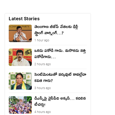
Latest Stories
తెలంగాణ బీజేపీ నేత‌ల‌కు ఢిల్లీ
స్ట్రాంగ్ వార్నింగ్‌…?
1 hour ago
ఒకడు పకోడీ గాడు.. మరొకడు నత్తి
పకోడీగాడు…
2 hours ago
సెంటిమెంటుతో వర్కవుట్ కావట్లేదా
కవిత గారు?
3 hours ago
డీఎస్సీపై వైసీపీది అక్క‌సే… క‌దిలిన
టీచ‌ర్లు!
4 hours ago