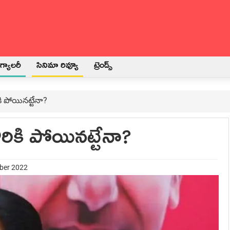
్యాలరీ
సినిమా రివ్యూ
ట్రెండ్స్
ికి పోయినట్టేనా?
దొరికి పోయినట్టేనా?
mber 2022