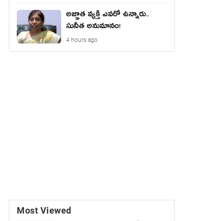
అజ్ఞాత వ్యక్తి ఎవరో ఉన్నారు..
సునీత అనుమానం!
4 hours ago
Most Viewed