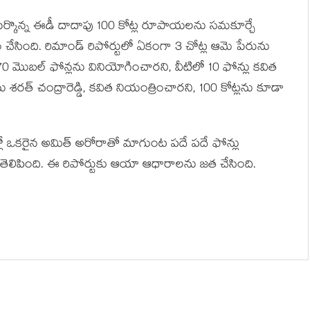
ేర్కొన్న ఈడీ దాదాపు 100 కోట్ల రూపాయ‌ల‌ను స‌మ‌కూర్చే
్టం చేసింది. రిమాండ్ రిపోర్టులో ఏకంగా 3 చోట్ల ఆమె పేరును
 మొబ‌ల్ ఫోన్ల‌ను వినియోగించార‌ని, వీటిలో 10 ఫోన్లు క‌విత
శ‌ర‌త్ చంద్రారెడ్డి, క‌విత నియంత్రించార‌ని, 100 కోట్ల‌ను కూడా
ల్లో ఒక‌రైన అమిత్ అరోరాతో మాగుంట ప‌దే ప‌దే ఫోన్లు
ి తెలిపింది. ఈ రిపోర్టుకు ఆయా ఆధారాల‌ను జ‌త చేసింది.