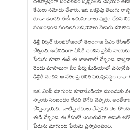
దేశ‌వ్యాప్తంగా సంచ‌ల‌నం సృష్టించిన విష‌యం తెల
కేసులు న‌మోదు చేశారు. ఇది ఒక‌వైపు తెలుగు రాష్ట్
కూడా ఉంద‌ని ఈడీ అనుమానాలు వ్య‌క్తం చేసిన వి
సంబంధించి సంచ‌ల‌న విష‌యాలు వెలుగు చూశాయ
ఢిల్లీ లిక్క‌ర్ కుంభ‌కోణంలో తెలంగాణ సీఎం కేసీఆర్ 
చేర్చింది. అదేవిధంగా ఏపీకి చెందిన వైసీపీ నాయ‌కు
పేరును కూడా ఈడీ ఈ జాబితాలో చేర్చింది. వాస్త‌
రెండు మాసాలుగా వీరి పేర్లు మీడియాలో వ‌స్తూనేఉ
ఢిల్లీకి చెందిన ఆ నేత‌ల‌పై క‌విత ప‌రువునష్టం దావ
ఇక‌, ఎంపీ మాగుంట కూడామీడియా ముందుకు వ‌చ్చి.
స్కాంకు సంబంధం లేద‌ని తెగేసి చెప్పారు. అంతేకా
చేస్తున్నాయ‌ని.. వాటిపై కేసులు వేస్తాన‌ని నెల కొ
ఈడీ చేర్చింది. ఈ కేసులో నిందితుడిగా అమిత్ అరోర
పేరును మాగుంట పేరును ప్ర‌స్తావంచింది.