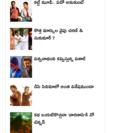
కల్ట్ మూవీ... ఏదో అనుకుంటే
కొత్త మార్పుల వైపు చరణ్ &
సుకుమార్ ?
విశ్వనాథంని కవ్విస్తున్న విశాల్
డిసి సినిమాలో అంత విశేషముందా
కథ బయటికొచ్చినా 'వారణాసి'కి నో
టెన్షన్