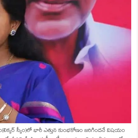
నం(లిక్క‌ర్ స్కీం)లో భారీ ఎత్తున కుంభ‌కోణం జ‌రిగింద‌నే విష‌యం