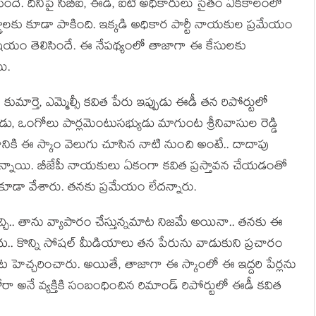
ిసిందే. దీనిపై సీబీఐ, ఈడీ, ఐటీ అధికారులు సైతం ఏక‌కాలంలో
రాల‌కు కూడా పాకింది. ఇక్క‌డి అధికార పార్టీ నాయ‌కుల ప్ర‌మేయం
ష‌యం తెలిసిందే. ఈ నేప‌థ్యంలో తాజాగా ఈ కేసుల‌కు
ి.
కుమార్తె, ఎమ్మెల్సీ క‌విత పేరు ఇప్పుడు ఈడీ త‌న రిపోర్టులో
డు, ఒంగోలు పార్ల‌మెంటుస‌భ్యుడు మాగుంట శ్రీనివాసుల రెడ్డి
వానికి ఈ స్కాం వెలుగు చూసిన నాటి నుంచి అంటే.. దాదాపు
న్నాయి. బీజేపీ నాయ‌కులు ఏకంగా క‌విత ప్ర‌స్తావ‌న చేయ‌డంతో
ా కూడా వేశారు. త‌న‌కు ప్ర‌మేయం లేద‌న్నారు.
. తాను వ్యాపారం చేస్తున్న‌మాట నిజ‌మే అయినా.. త‌న‌కు ఈ
దు.. కొన్ని సోషల్ మీడియాలు త‌న పేరును వాడుకుని ప్ర‌చారం
ంద‌ట హెచ్చ‌రించారు. అయితే, తాజాగా ఈ స్కాంలో ఈ ఇద్ద‌రి పేర్ల‌ను
ా అనే వ్య‌క్తికి సంబంధించిన రిమాండ్ రిపోర్టులో ఈడీ క‌విత