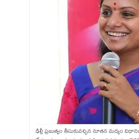
ఢిల్లీ ప్ర‌బుత్వం తీసుకువ‌చ్చిన నూత‌న మ‌ద్యం విధా