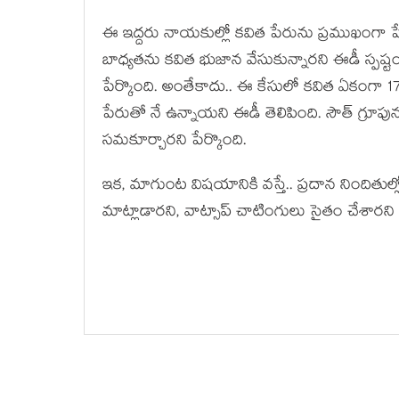
ఈ ఇద్ద‌రు నాయ‌కుల్లో క‌విత పేరును ప్ర‌ముఖంగా ప
బాధ్య‌త‌ను క‌విత భుజాన వేసుకున్నార‌ని ఈడీ స్ప‌ష
పేర్కొంది. అంతేకాదు.. ఈ కేసులో క‌విత ఏకంగా 170
పేరుతో నే ఉన్నాయ‌ని ఈడీ తెలిపింది. సౌత్ గ్రూపును 
స‌మ‌కూర్చార‌ని పేర్కొంది.
ఇక‌, మాగుంట విష‌యానికి వ‌స్తే.. ప్ర‌దాన నిందితు
మాట్లాడార‌ని, వాట్సాప్ చాటింగులు సైతం చేశార‌న