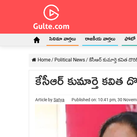
సినిమా వార్తలు
రాజకీయ వార్తలు
ఫోటో గ
Home
/
Political News
/
కేసీఆర్ కుమార్తె క‌విత దొర
కేసీఆర్ కుమార్తె క‌విత 
Article by
Satya
Published on: 10:41 pm, 30 Nove