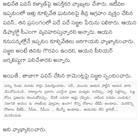
అధినేత ప‌వ‌న్ క‌ళ్యాణ్‌పై ఆస‌క్తిక‌ర వ్యాఖ్య‌లు చేశారు. ఇటీవ‌ల
ఇప్ప‌టంలో ఇళ్లు కూల్చివేత ఘ‌ట‌న‌ల‌పై తీవ్ర ఆగ్ర‌హం వ్య‌క్తం చేసిన
ప‌వ‌న్‌.. త‌న ప్ర‌సంగంలో ప‌దే ప‌దే స‌జ్జ‌ల పేరును ప‌లికారు. ఆయ‌న
డిఫ్యాక్టో సీఎంగా వ్య‌వ‌హ‌రిస్తున్నార‌ని అన్నారు. ఆయ‌న
క‌నుస‌న్న‌ల్లోనే ఇప్ప‌టం కూల్చివేత‌లు జ‌రిగాయ‌ని వ్యాఖ్యానించారు.
స‌జ్జ‌ల అంటే త‌న‌కు గౌర‌వం ఉంద‌ని, ఆయ‌న సీనియ‌ర్
జ‌ర్న‌లిస్టుగా ప‌నిచేశార‌ని అన్నారు.
అయితే.. తాజాగా ప‌వ‌న్ చేసిన కామెంట్ల‌పై స‌జ్జ‌ల స్పందించారు.
న‌న్ను రెండు మూడు సార్లు విమ‌ర్శించాడు. స‌రే, ముందు ఆయ‌న పార్టీని ఆయ‌న బాగు
చేసుకోమ‌నండి. రాజ్యాంగం ప్ర‌కారం ఎవ‌రైనా ప్ర‌జ‌ల మ‌ధ్య‌కు రావొచ్చు, పార్టీ పెట్టొచ్చు. ఓట్ల
కోసం ప్ర‌జ‌ల‌ను క‌లుసుకోవ‌చ్చు. దీనికి ఎవ‌రూ అడ్డు చెప్ప‌రు. నామీద ప‌డ‌డం ఎందుకు?
నిజానికి ఆయ‌న కు రాజ‌కీయ వ్యూహం ఉందా? కొన్ని రోజులు టీడీపీ అంటాడు, మ‌రికొన్ని
రోజులు బీజేపీ, సీపీఐ, సీపీఎం , బీఎస్పీ అంటాడు. ఆయ‌న‌కు లేని క్లారిటీ..
మ‌న‌కెందుకు
అని వ్యాఖ్యానించారు.