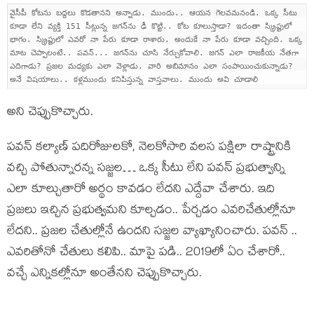
వైసీపీ కోట‌ను బ‌ద్ద‌లు కొడ‌తాన‌ని అన్నాడు. ముందు.. ఆయ‌న గెల‌వ‌మ‌నండి. ఒక్క సీటు
కూడా లేని వ్య‌క్తి 151 సీట్లున్న జ‌గ‌న్‌ను ఢీ కొట్టి.. కోట కూలుస్తాడా? ఇదంతా స్క్రిప్టులో
భాగం. స్క్రిప్టులో ఎవ‌రో నా పేరు కూడా రాశారు. అందుకే నా పేరు కూడా వ‌చ్చింది. ఒక్క
మాట చెప్పాలంటే.. ప‌వ‌న్... జ‌గ‌న్‌ను చూసి నేర్చుకోవాలి. జ‌గ‌న్ ఎలా రాజ‌కీయ నేత‌గా
ఎదిగాడు? ప్ర‌జ‌ల మ‌ధ్య‌కు ఎలా వెళ్లాడు. వారి అబిమానం ఎలా సంపాయించుకున్నాడు?
అనే విష‌యాలు.. క‌ళ్ల‌ముందు క‌నిపిస్తున్న వాస్త‌వాలు. ముందు అవి చూడాలి
అని చెప్పుకొచ్చారు.
పవన్ కల్యాణ్ పదిరోజులకో, నెలకోసారి వలస పక్షిలా రాష్ట్రానికి
వచ్చి పోతున్నారన్న సజ్జల… ఒక్క సీటు లేని పవన్ ప్రభుత్వాన్ని
ఎలా కూల్చుతారో అర్థం కావడం లేదని ఎద్దేవా చేశారు. ఇది
ప్ర‌జ‌లు ఇచ్చిన ప్ర‌భుత్వ‌మ‌ని కూల్చ‌డం.. పేర్చ‌డం ఎవ‌రిచేతుల్లోనూ
లేద‌ని.. ప్ర‌జ‌ల చేతుల్లోనే ఉంద‌ని స‌జ్జ‌ల వ్యాఖ్యానించారు. ప‌వ‌న్ ..
ఎవ‌రితోనో చేతులు క‌లిపి.. మాపై ప‌డి.. 2019లో ఏం చేశారో..
వ‌చ్చే ఎన్నిక‌ల్లోనూ అంతేన‌ని చెప్పుకొచ్చారు.