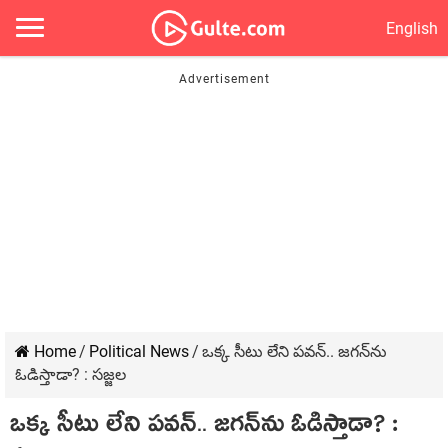
English
Home
/
Political News
/
ఒక్క సీటు లేని ప‌వ‌న్‌.. జ‌గ‌న్‌ను
ఓడిస్తాడా? : స‌జ్జ‌ల
ఒక్క సీటు లేని ప‌వ‌న్‌.. జ‌గ‌న్‌ను ఓడిస్తాడా? :