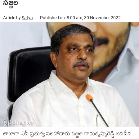
స‌జ్జ‌ల
Article by
Satya
Published on: 8:00 am, 30 November 2022
తాజాగా ఏపీ ప్ర‌భుత్వ స‌ల‌హాదారు స‌జ్జ‌ల రామ‌కృష్నారెడ్డి జ‌న‌సేన