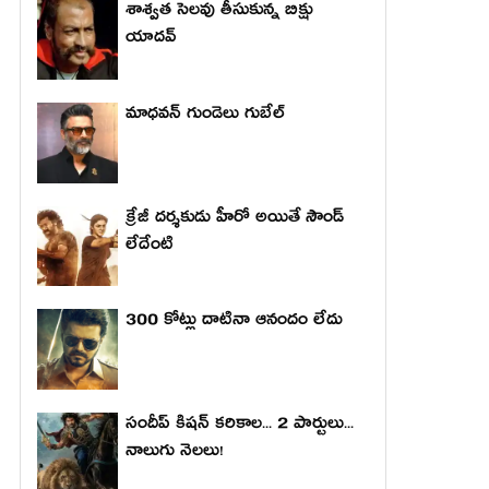
శాశ్వత సెలవు తీసుకున్న బిక్షు
యాదవ్
మాధ‌వ‌న్ గుండెలు గుబేల్‌
క్రేజీ దర్శకుడు హీరో అయితే సౌండ్
లేదేంటి
300 కోట్లు దాటినా ఆనందం లేదు
సందీప్ కిషన్ కరికాల... 2 పార్టులు...
నాలుగు నెలలు!