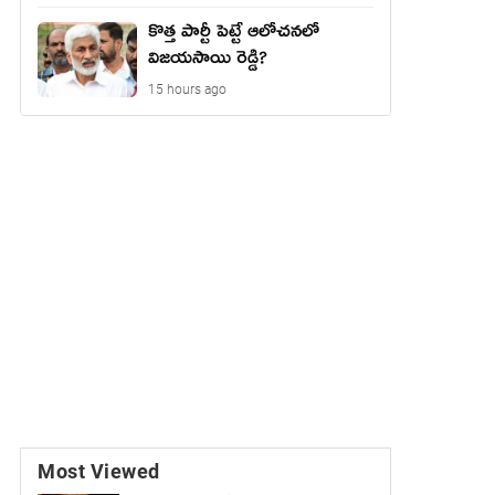
కొత్త పార్టీ పెట్టే ఆలోచనలో
విజయసాయి రెడ్డి?
15 hours ago
Most Viewed