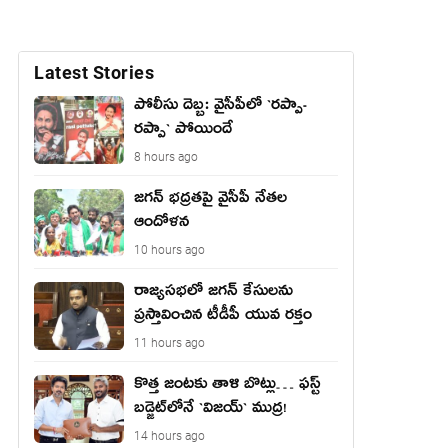
Latest Stories
పోలీసు దెబ్బ: వైసీపీలో `ర‌ప్పా-
ర‌ప్పా` పోయిందే
8 hours ago
జ‌గ‌న్ భద్రతపై వైసీపీ నేతల
ఆందోళన
10 hours ago
రాజ్యసభలో జగన్ కేసులను
ప్రస్తావించిన టీడీపీ యువ రక్తం
11 hours ago
కొత్త జంట‌కు తాళి బొట్లు… ఫ‌స్ట్
బ‌డ్జెట్‌లోనే `విజ‌య్` ముద్ర‌!
14 hours ago