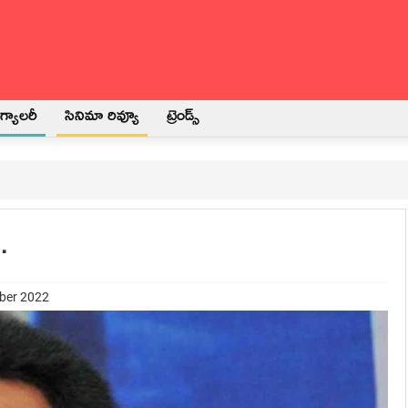
్యాలరీ
సినిమా రివ్యూ
ట్రెండ్స్
.
mber 2022