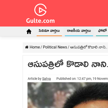
సినిమా వార్తలు
రాజకీయ వార్తలు
ఫోటో గ
Home
/
Political News
/
ఆసుప‌త్రిలో కొడాలి నాని..
ఆసుప‌త్రిలో కొడాలి నాని.
Article by
Satya
Published on: 12:47 pm, 19 Nove