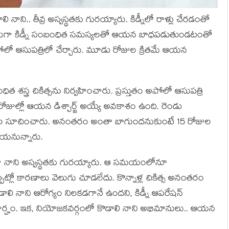
 నాని.. తీవ్ర అస్వ‌స్థ‌త‌కు గుర‌య్యారు. కిడ్నీలో రాళ్లు చేర‌డంతో
జులుగా కిడ్నీ సంబంధిత సమస్యలతో ఆయన బాధపడుతుండటంతో
ో ఆసుపత్రిలో చేర్చారు. మూడు రోజుల క్రితమే ఆయన
బంధిత శస్త్ర చికిత్సను నిర్వహించారు. ప్రస్తుతం అపోలో ఆసుపత్రి
జుల్లో ఆయన డిశ్చార్జ్ అయ్యే అవకాశం ఉంది. రెండు
వైద్యుల సూచించారు. అనంతరం అంతా బాగుందనుకుంటే 15 రోజుల
చేయనున్నారు.
ా నాని అస్వ‌స్థ‌త‌కు గుర‌య్యారు. ఆ స‌మ‌యంలోనూ
ప‌ట్లో కార‌ణాలు వెలుగు చూడ‌లేదు. కొన్నాళ్ల చికిత్స అనంత‌రం
డాలి నాని ఆరోగ్యం నిల‌క‌డ‌గానే ఉంద‌ని, కిడ్నీ ఆప‌రేష‌న్
ర్హం. ఇక‌, నియోజ‌క‌వ‌ర్గంలో కొడాలి నాని అభిమానులు.. ఆయ‌న