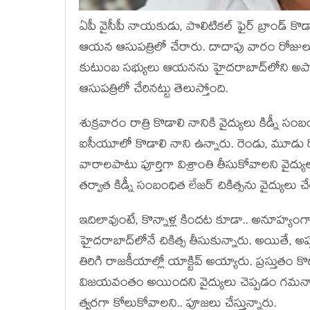
ఏపీ వైసీపీ నాయ‌కుడు, పొలిటిక‌ల్ ఫైర్ బ్రాండ్ కొడాలి
ఆయ‌న ఆసుప‌త్రిలో చేరారు. దాదాపు వారం రో
కుటుంబ సభ్యులు ఆయనను హైదరాబాద్‌లోని అపోల
ఆసుపత్రిలో చేరినట్టు తెలుస్తోంది.
శుక్ర‌వారం రాత్రి కొడాలి నానికి వైద్యులు కిడ్నీ సం
ఐసీయూలో కొడాలి నాని ఉన్నారు. రెండు, మూడు రో
వారాలపాటు పూర్తిగా విశ్రాంతి తీసుకోవాలని 
తర్వాత కిడ్నీ సంబంధిత లేజర్ చికిత్సను వైద్యులు 
ఇదిలావుంటే, కొన్నాళ్ల కింద‌ట కూడా.. అనూహ్యంగ
హైద‌రాబాద్‌లోనే చికిత్స తీసుకున్నారు. అయితే, అప్
తిరిగి రాజ‌కీయాల్లో యాక్టివ్ అయ్యారు. ప్ర‌స్తుతం కొ
విజ‌యవంతం అయింద‌ని వైద్యులు చెప్ప‌డం గ‌మ‌నా
త్వ‌ర‌గా కోలుకోవాల‌ని.. పూజ‌లు చేస్తున్నారు.