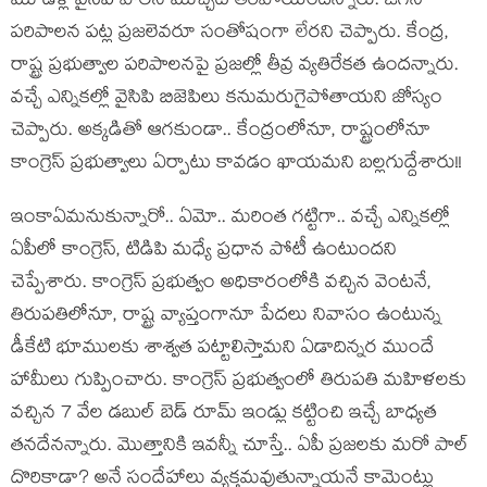
మూడేళ్ల వైసిపి పాలన ముచ్చట తీరిపోయిందన్నారు. జగన్
పరిపాలన ప‌ట్ల ప్ర‌జలెవరూ సంతోషంగా లేరని చెప్పారు. కేంద్ర,
రాష్ట్ర ప్రభుత్వాల పరిపాలనపై ప్రజల్లో తీవ్ర వ్యతిరేకత ఉంద‌న్నారు.
వచ్చే ఎన్నికల్లో వైసిపి బిజెపిలు కనుమరుగైపోతాయని జోస్యం
చెప్పారు. అక్క‌డితో ఆగ‌కుండా.. కేంద్రంలోనూ, రాష్ట్రంలోనూ
కాంగ్రెస్ ప్రభుత్వాలు ఏర్పాటు కావడం ఖాయమ‌ని బ‌ల్లగుద్దేశారు!!
ఇంకాఏమ‌నుకున్నారో.. ఏమో.. మ‌రింత గ‌ట్టిగా.. వ‌చ్చే ఎన్నికల్లో
ఏపీలో కాంగ్రెస్, టిడిపి మధ్యే ప్రధాన పోటీ ఉంటుందని
చెప్పేశారు. కాంగ్రెస్ ప్రభుత్వం అధికారంలోకి వచ్చిన వెంటనే,
తిరుపతిలోనూ, రాష్ట్ర వ్యాప్తంగానూ పేదలు నివాసం ఉంటున్న
డీకేటి భూములకు శాశ్వత పట్టాలిస్తామ‌ని ఏడాదిన్న‌ర ముందే
హామీలు గుప్పించారు. కాంగ్రెస్ ప్రభుత్వంలో తిరుపతి మహిళలకు
వచ్చిన 7 వేల డబుల్ బెడ్ రూమ్ ఇండ్లు కట్టించి ఇచ్చే బాధ్యత
త‌న‌దేన‌న్నారు. మొత్తానికి ఇవ‌న్నీ చూస్తే.. ఏపీ ప్ర‌జ‌ల‌కు మ‌రో పాల్
దొరికాడా? అనే సందేహాలు వ్య‌క్త‌మ‌వుతున్నాయనే కామెంట్లు