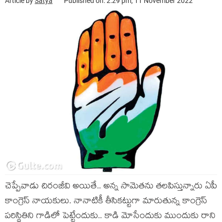
Article by
Satya
Published on: 2:29 pm, 11 November 2022
చెప్పేవాడు చిరంజీవి అయితే.. అన్న సామెత‌ను త‌ల‌పిస్తున్నారు ఏపీ
కాంగ్రెస్ నాయ‌కులు. నానాటికీ తీసిక‌ట్టుగా మారుతున్న కాంగ్రెస్
ప‌రిస్థితిని గాడిలో పెట్టేందుకు.. కాడి మోసేందుకు ముందుకు రాని