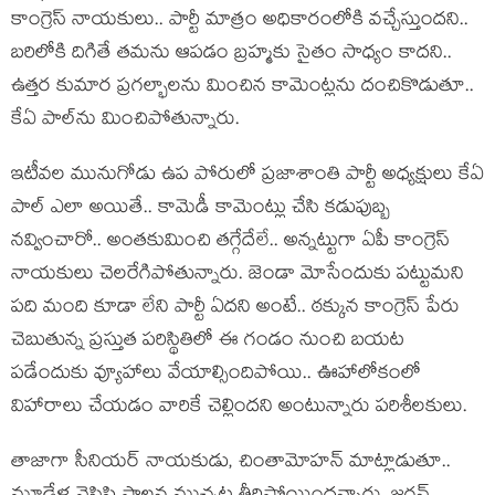
కాంగ్రెస్ నాయ‌కులు.. పార్టీ మాత్రం అధికారంలోకి వ‌చ్చేస్తుందని..
బ‌రిలోకి దిగితే త‌మ‌ను ఆప‌డం బ్ర‌హ్మ‌కు సైతం సాధ్యం కాద‌ని..
ఉత్త‌ర కుమార ప్ర‌గ‌ల్భాల‌ను మించిన కామెంట్లను దంచికొడుతూ..
కేఏ పాల్‌ను మించిపోతున్నారు.
ఇటీవ‌ల మునుగోడు ఉప పోరులో ప్ర‌జాశాంతి పార్టీ అధ్య‌క్షులు కేఏ
పాల్ ఎలా అయితే.. కామెడీ కామెంట్లు చేసి క‌డుపుబ్బ
న‌వ్వించారో.. అంత‌కుమించి త‌గ్గేదేలే.. అన్న‌ట్టుగా ఏపీ కాంగ్రెస్
నాయ‌కులు చెల‌రేగిపోతున్నారు. జెండా మోసేందుకు ప‌ట్టుమ‌ని
ప‌ది మంది కూడా లేని పార్టీ ఏద‌ని అంటే.. ఠ‌క్కున కాంగ్రెస్ పేరు
చెబుతున్న ప్ర‌స్తుత పరిస్థితిలో ఈ గండం నుంచి బ‌య‌ట
ప‌డేందుకు వ్యూహాలు వేయాల్సిందిపోయి.. ఊహాలోకంలో
విహారాలు చేయ‌డం వారికే చెల్లింద‌ని అంటున్నారు ప‌రిశీల‌కులు.
తాజాగా సీనియ‌ర్ నాయ‌కుడు, చింతామోహన్ మాట్లాడుతూ..