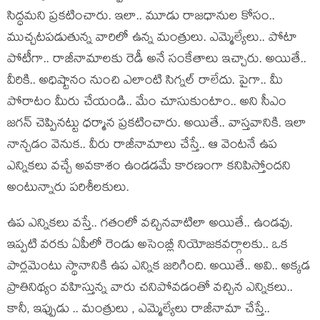
సిద్ధ‌మ‌ని ప్ర‌క‌టించారు. ఇలా.. మూడు రాజ‌ధానుల కోసం..
ముచ్చ‌ట‌ప‌డుతున్న వారిలో ఉన్న మంత్రులు. ఎమ్మెల్యేలు.. పోటా
పోటీగా.. రాజీనామాల‌కు రెడీ అనే సంకేతాలు ఇచ్చారు. అయితే..
వీరికి.. అధిష్టానం నుంచి ఎలాంటి సిగ్న‌ల్ రాలేదు. పైగా.. మీ
పోరాటం మీరు చేయండి.. మేం చూసుకుంటాం.. అని సీఎం
జ‌గ‌న్ చెప్పిన‌ట్టు ధ‌ర్మాన ప్ర‌క‌టించారు. అయితే.. వాస్త‌వానికి. ఇలా
నాన్చ‌డం వెనుక‌.. వీరు రాజీనామాలు చేస్తే.. ఆ వెంట‌నే ఉప
ఎన్నిక‌లు వ‌చ్చే అవ‌కాశం ఉండ‌డ‌మే కార‌ణంగా క‌నిపిస్తోంద‌ని
అంటున్నారు ప‌రిశీల‌కులు.
ఉప ఎన్నిక‌లు వ‌స్తే.. గ‌తంలో వ‌చ్చిన‌వాటిలా అయితే.. ఉండ‌వు.
ఇప్ప‌టి వ‌ర‌కు ఏపీలో రెండు అసెంబ్లీ నియోజ‌క‌వ‌ర్గాల‌కు.. ఒక
పార్ల‌మెంటు స్థానానికి ఉప ఎన్నిక జ‌రిగింది. అయితే.. అవి.. అక్క‌డ
ప్రాతినిథ్యం వ‌హిస్తున్న వారు చ‌నిపోవ‌డంతో వ‌చ్చిన ఎన్నిక‌లు..
కానీ, ఇప్పుడు .. మంత్రులు , ఎమ్మెల్యేలు రాజీనామా చేస్తే..