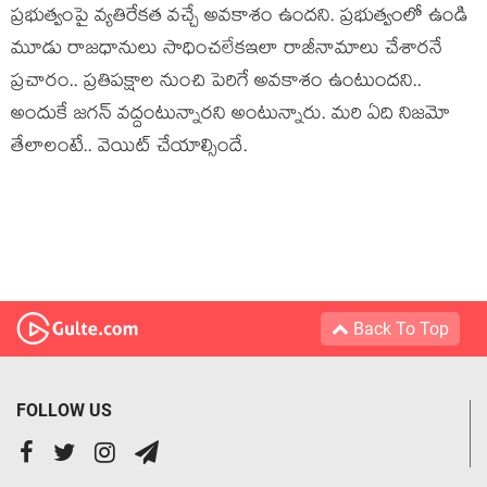
ప్ర‌భుత్వంపై వ్య‌తిరేక‌త వ‌చ్చే అవ‌కాశం ఉంద‌ని. ప్ర‌భుత్వంలో ఉండి
మూడు రాజ‌ధానులు సాధించ‌లేకఇలా రాజీనామాలు చేశార‌నే
ప్ర‌చారం.. ప్ర‌తిప‌క్షాల నుంచి పెరిగే అవ‌కాశం ఉంటుంద‌ని..
అందుకే జ‌గ‌న్ వ‌ద్దంటున్నార‌ని అంటున్నారు. మ‌రి ఏది నిజ‌మో
తేలాలంటే.. వెయిట్ చేయాల్సిందే.
Back To Top
FOLLOW US