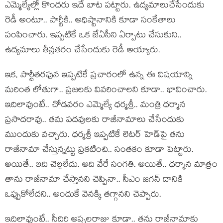
ఎమ్మెల్యేల్లో కొంద‌రు ఇదే బాట ప‌ట్టారు. ఉద్య‌మాలుచేసేందుకు
రెడీ అంటూ.. పార్టీకి.. అధిష్టానానికి కూడా సంకేతాలు
పంపించారు. ఇప్ప‌టికే ఒక జేఏసీని ఏర్పాటు చేసుకుని..
ఉద్య‌మాలు తీవ్ర‌త‌రం చేసేందుకు రెడీ అయ్యారు.
ఇక‌, పార్టీత‌ర‌ఫున ఇప్ప‌టికే ప్ర‌చారంలో ఉన్న ఈ విష‌యాన్ని
మ‌రింత లోతుగా.. ప్ర‌జ‌ల‌కు వివ‌రించాల‌ని కూడా.. భావించారు.
ఇదిలావుంటే.. చోడ‌వ‌రం ఎమ్మెల్యే ధ‌ర్మ‌శ్రీ.. మంత్రి ధ‌ర్మాన
ప్ర‌సాద‌రావు.. త‌మ ప‌ద‌వుల‌కు రాజీనామాలు చేసేందుకు
ముందుకు వ‌చ్చారు. ధ‌ర్మ‌శ్రీ ఇప్ప‌టికే లెట‌ర్ హెడ్‌పై త‌ను
రాజీనామా చేస్తున్న‌ట్టు ప్ర‌క‌టించి.. సంత‌కం కూడా పెట్టారు.
అయితే.. ఇది చెల్ల‌లేదు. అది వేరే సంగ‌తి. అయితే.. ధ‌ర్మాన మాత్రం
తాను రాజీనామా చేస్తాన‌ని చెప్పినా.. సీఎం జగ‌న్ దానికి
ఒప్పుకోలేద‌ని.. అందుకే వెన‌క్కి త‌గ్గాన‌ని చెప్పారు.
ఇదిలావుంటే.. సీదిరి అప్ప‌ల‌రాజు కూడా.. త‌ను రాజీనామాకు