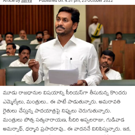
Article by
Satya
Published on: 4:51 pm, 25 October 2022
మూడు రాజ‌ధానుల విష‌యాన్ని సీరియ‌స్‌గా తీసుకున్న కొంద‌రు
ఎమ్మెల్యేలు, మంత్రులు.. ఈ పాటే పాడుతున్నారు. అమ‌రావ‌తి
రైతులు చేస్తున్న పాద‌యాత్ర‌పై నిప్పులు చెరుగుతున్నారు.
మంత్రులు బొత్స స‌త్య‌నారాయ‌ణ‌, సీదిరి అప్ప‌ల‌రాజు, గుడివాడ
అమ‌ర్నాథ్‌, ధ‌ర్మాన ప్ర‌సాద‌రావు.. ఈ వాద‌న‌నే వినిపిస్తున్నారు. ఇక‌,