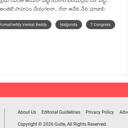
క్షుడు రేవంత్ అయినా ప‌ట్టించుకొని సీనియ‌ర్ల‌కు చెక్ పెట్టి..
అంత‌టి సాహ‌సం చేయ‌గ‌ల‌రా.. లేదా అనేది వేచి చూడాలి.
Komatreddy Venkat Reddy
Nalgonda
T Congress
About Us
Editorial Guidelines
Privacy Policy
Adve
Copyright © 2026 Gulte, All Rights Reserved.