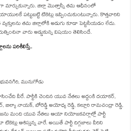
ుగా మార్చుకున్నారు. జిల్లా మొత్తాన్నీ త‌మ ఆధీనంలో
ల‌కే ప‌ట్టుబ‌ట్టి టికెట్లు ఇప్పించుకుంటున్నారు. కొత్త‌వారిని
వ్య‌క్తుల‌ను త‌మ జిల్లాలోకి అడుగు కూడా పెట్ట‌నీయ‌డం లేదు.
‌య‌త్నించినా వారు అడ్డుకున్న విష‌యం తెలిసిందే.
‌ను ప‌రిశీలిస్తే..
ల్‌, భువ‌న‌గిరి, మునుగోడు
చేది వీరే. పార్టీకి చెందిన యువ నేత‌లు అద్దంకి ద‌యాక‌ర్‌,
్‌, బిల్యా నాయ‌క్‌, బోరెడ్డి అయోధ్య రెడ్డి, క‌ల్లూరి రామ‌చంద్రా రెడ్డి,
డ‌జ‌ను మంది యువ‌ నేత‌లు ఆయా నియోజ‌క‌వ‌ర్గాల్లో పార్టీ
టికెట్లు ఆశిస్తున్న వారే. అయితే పార్టీ దిగ్గ‌జాలు వీరిని