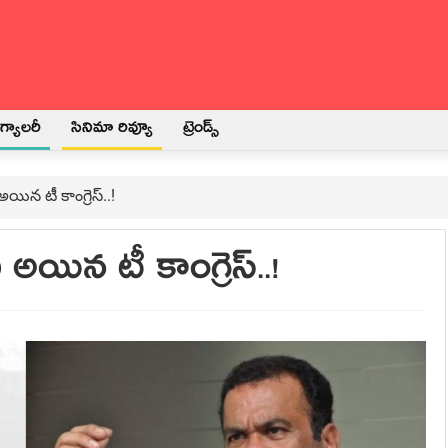
్యాలరీ
సినిమా రివ్యూ
ట్రెండ్స్
ిన టీ కాంగ్రెస్‌..!
అయిన టీ కాంగ్రెస్‌..!