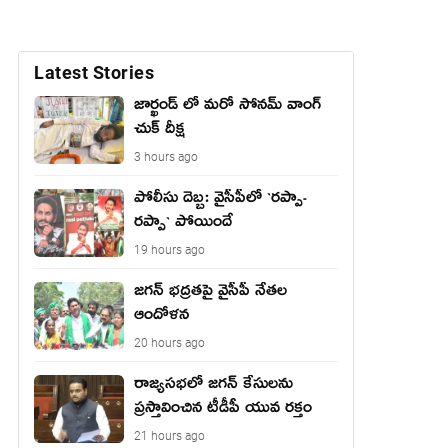
Latest Stories
జార్ఖండ్ లో మరో సోనమ్ వాంగ్
చుక్ దీక్ష
3 hours ago
పోలీసు దెబ్బ: వైసీపీలో `ర‌ప్పా-
ర‌ప్పా` పోయిందే
19 hours ago
జ‌గ‌న్ భద్రతపై వైసీపీ నేతల
ఆందోళన
20 hours ago
రాజ్యసభలో జగన్ కేసులను
ప్రస్తావించిన టీడీపీ యువ రక్తం
21 hours ago