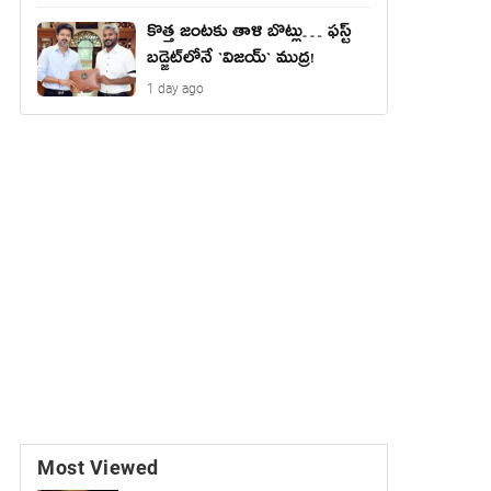
కొత్త జంట‌కు తాళి బొట్లు… ఫ‌స్ట్
బ‌డ్జెట్‌లోనే `విజ‌య్` ముద్ర‌!
1 day ago
Most Viewed