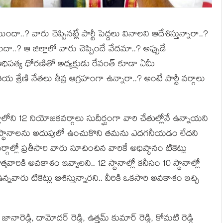
ా..? వారు చెప్పిన‌ట్లే పార్టీ పెద్ద‌లు వినాల‌ని ఆదేశిస్తున్నారా..?
..? ఆ జిల్లాలో వారు చెప్పిందే వేద‌మా..? అప్పుడే
ధిప‌త్య ధోర‌ణితో అధ్య‌క్షుడు రేవంత్ కూడా ఏమీ
ీయ శ్రేణి నేత‌లు తీవ్ర ఆగ్ర‌హంగా ఉన్నారా..? అంటే పార్టీ వ‌ర్గాలు
ల్లాలోని 12 నియోజ‌క‌వ‌ర్గాలు సుదీర్ఘంగా వారి చేతుల్లోనే ఉన్నాయ‌ని
గైదు స్థానాల‌ను అదుపులో ఉంచుకొని త‌మ‌ను ఎద‌గ‌నీయ‌డం లేద‌ని
్గాల్లో ప్ర‌తీసారి వారు సూచించిన వారికే అధిష్ఠానం టికెట్లు
్తవారికి అవ‌కాశం ఇవ్వాల‌ని.. 12 స్థానాల్లో క‌నీసం 10 స్థానాల్లో
న్న‌వారు టికెట్లు ఆశిస్తున్నార‌ని.. వీరికి ఒక‌సారి అవ‌కాశం ఇచ్చి
ారెడ్డి, దామోద‌ర్ రెడ్డి, ఉత్త‌మ్ కుమార్ రెడ్డి, కోమ‌టి రెడ్డి