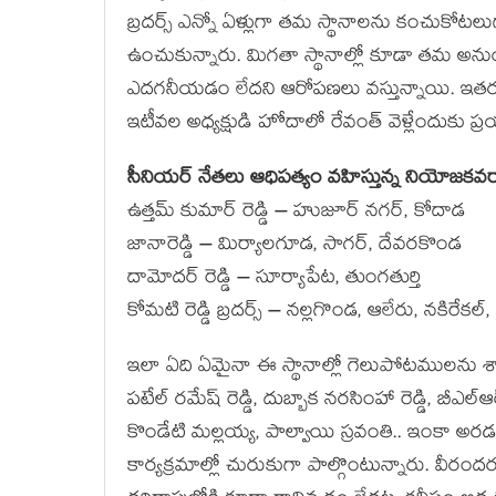
బ్ర‌ద‌ర్స్ ఎన్నో ఏళ్లుగా త‌మ స్థానాల‌ను కంచుకోట‌ల
ఉంచుకున్నారు. మిగ‌తా స్థానాల్లో కూడా త‌మ అనుయాయు
ఎద‌గ‌నీయ‌డం లేద‌ని ఆరోప‌ణ‌లు వ‌స్తున్నాయి. ఇత‌ర 
ఇటీవ‌ల అధ్య‌క్షుడి హోదాలో రేవంత్ వెళ్లేందుకు ప్ర
సీనియ‌ర్ నేత‌లు ఆధిప‌త్యం వ‌హిస్తున్న నియోజ‌క‌వ‌ర్గాల
ఉత్త‌మ్ కుమార్ రెడ్డి – హుజూర్ న‌గ‌ర్‌, కోదాడ
జానారెడ్డి – మిర్యాల‌గూడ‌, సాగ‌ర్‌, దేవ‌ర‌కొండ‌
దామోద‌ర్ రెడ్డి – సూర్యాపేట, తుంగతుర్తి
కోమ‌టి రెడ్డి బ్ర‌ద‌ర్స్ – న‌ల్ల‌గొండ, ఆలేరు, న‌కిరేక‌
ఇలా ఏది ఏమైనా ఈ స్థానాల్లో గెలుపోట‌ముల‌ను శాసిం
ప‌టేల్ ర‌మేష్ రెడ్డి, దుబ్బాక న‌ర‌సింహా రెడ్డి, బీఎల్ఆర
కొండేటి మ‌ల్ల‌య్య‌, పాల్వాయి స్ర‌వంతి.. ఇంకా అర‌
కార్య‌క్ర‌మాల్లో చురుకుగా పాల్గొంటున్నారు. వీరంద‌రూ 