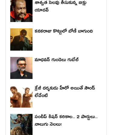
శాశ్వత సెలవు తీసుకున్న బిక్షు
యాదవ్
కనకరాజు కొట్టులో బోణీ బాగుంది
మాధ‌వ‌న్ గుండెలు గుబేల్‌
క్రేజీ దర్శకుడు హీరో అయితే సౌండ్
లేదేంటి
సందీప్ కిషన్ కరికాల... 2 పార్టులు...
నాలుగు నెలలు!