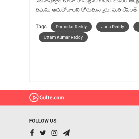
ద‌రిదాపుల్లోకి కూడా రానివ్వ‌డం లేద‌ట‌. క‌నీసం అధ్య‌
త‌మ‌ను ఆదుకోవాల‌ని కోరుతున్నారు. మ‌రి రేవంత్ 
Tags
Damodar Reddy
Jana Reddy
Uttam Kumar Reddy
FOLLOW US