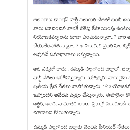
తెలంగాణ కాంగ్రెస్ పార్టీ న‌లుగురి చేతిలో బందీ అయింద
వారు సూచించిన వారికే టికెట్ల కేటాయింపు ఉంటుందా
నియోజ‌క‌వ‌ర్గాల‌ను కూడా పంచుకున్నారా..? వారి ఆ
చేయ‌లేక‌పోతున్నారా..? ఆ న‌లుగురి వైఖ‌రి ప‌ట్ల ద్విత
అవున‌నే స‌మాధానాలు ఇస్తున్నాయి.
అది ఎక్క‌డో కాదు.. ఉమ్మ‌డి న‌ల్ల‌గొండ జిల్లాలో. జి
పార్టీ నేత‌లు ఆరోపిస్తున్నారు. ఒక్కొక్క‌రు నాలు
ద్వితీయ శ్రేణి నేత‌లు వాపోతున్నారు. 12 నియోజ‌క‌వ‌ర
ఇస్తోంద‌ని ఆవేద‌న వ్య‌క్తం చేస్తున్నారు. ఈసారైనా కొత
అర్థిక‌, అంగ‌, సామాజిక బ‌లం.. ప్ర‌జ‌ల్లో ప‌లుకుబ‌డి ఉ
చూడాల‌ని కోరుతున్నారు.
ఉమ్మ‌డి నల్ల‌గొండ జిల్లాకు చెందిన సీనియ‌ర్ నేత‌లు జాన