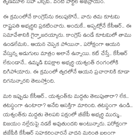
తృణ‌మూల్ స‌హా ఎన్సీపీ.. వంటి పార్టీల అభిప్రాయం.
ఈ క్ర‌మంలోనే కాంగ్రెస్‌ను క‌లుపుకొనే.. వారు త‌మ కూట‌మి
రాష్ట్ర‌ప‌తి అభ్య‌ర్థిని ప్ర‌క‌టించారు. అందుకే.. అప్ప‌ట్లోనే కేసీఆర్.. ఈ
స‌మావేశానికి గైర్హాజ‌ర‌య్యారు. కాంగ్రెస్ ఉండే కూట‌మిలో తాము
ఉండ‌లేమ‌ని.. ఆయ‌న చెప్ప‌క పోయినా.. ప‌రోక్షంగా ఆయ‌న
వేస్తున్న అడుగులు మాత్రం అలానే ఉన్నాయి. క‌ట్ చేస్తే.. కేసీఆర్
లేకుండానే.. ఉమ్మ‌డి విప‌క్షాల అభ్య‌ర్థి య‌శ్వంత్ రంగంలోకి
దిగిపోయారు. ఈ క్ర‌మంలో త్వ‌ర‌లోనే ఆయ‌న ప్ర‌చారానికి కూడా
దిగ‌నున్నార‌ని తెలుస్తోంది.
మ‌రి ఇప్పుడు కేసీఆర్‌.. య‌శ్వంత్‌కు మ‌ద్ద‌తు తెలుపుతారా? లేక‌..
త‌ట‌స్థంగా ఉంటారా? అనేది ఆస‌క్తిగా మారింది. త‌ట‌స్థంగా ఉండి..
య‌శ్వంత్‌కు మ‌ద్ద‌తు తెల‌ప‌ని ప‌క్షంలో బీజేపీ అభ్య‌ర్థి ముర్ము..
విజ‌యం న‌ల్లేరుపై న‌డ‌కే అవుతుంద‌ని అంటున్నారు. ప‌రోక్షంగా
బీజేపీకి కేసీఆర్ స‌హ‌క‌రించార‌నే వాద‌న మ‌రింత బ‌లంగా