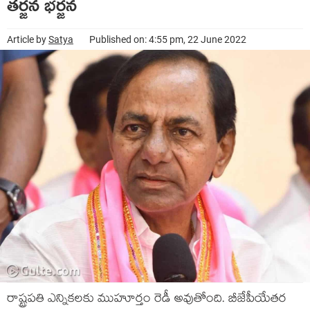
త‌ర్జ‌న భ‌ర్జ‌న‌
Article by
Satya
Published on: 4:55 pm, 22 June 2022
రాష్ట్ర‌ప‌తి ఎన్నిక‌ల‌కు ముహూర్తం రెడీ అవుతోంది. బీజేపీయేత‌ర