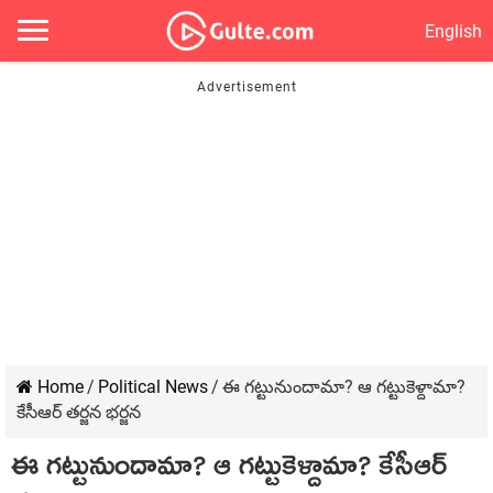
English
Home
/
Political News
/
ఈ గ‌ట్టునుందామా? ఆ గ‌ట్టుకెళ్దామా?
కేసీఆర్ త‌ర్జ‌న భ‌ర్జ‌న‌
ఈ గ‌ట్టునుందామా? ఆ గ‌ట్టుకెళ్దామా? కేసీఆర్