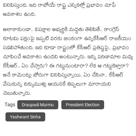
వినిపిస్తుంది. ఇది రాబోయే రాష్ట్ర ఎన్నిక‌ల్లో ప్ర‌భావం చూపే
అవ‌కాశం ఉంది.
అలాకాకుండా.. విప‌క్షాల అభ్య‌ర్థికి మ‌ద్ద‌తు తెలిపితే.. కాంగ్రెస్
కూట‌మి ప‌క్షంపై ఇప్ప‌టి వ‌ర‌కు బింకంగా ఉన్న‌కేసీఆర్ రాజ‌కీయం
స‌డ‌లిపోతుంది. ఇది కూడా రాష్ట్రంలో కేసీఆర్ ప్ర‌తిష్ట‌పై.. ప్ర‌భావం
చూపించే అవ‌కాశం ఉంద‌ని అంటున్నారు. ఇన్ని ప‌రిణామాల మ‌ధ్య
కేసీఆర్‌.. ఏం చేస్తారు? ఈ గ‌ట్టునుంటారా? లేక ఆ గ‌ట్టుకెళ్తారా?
అనే కామెంట్లు జోరుగా వినిపిస్తున్నాయి. ఏం చేసినా.. కేసీఆర్
వేసుకున్న చిక్కుముళ్లు ఆయ‌న‌కే తిప్ప‌లుగా మారాయ‌ని
చెబుతున్నారు.
Tags
Draupadi Murmu
President Election
Yashwant Sinha