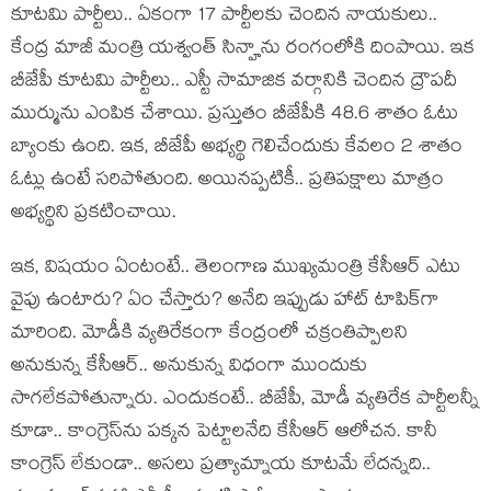
కూట‌మి పార్టీలు.. ఏకంగా 17 పార్టీల‌కు చెందిన నాయ‌కులు..
కేంద్ర మాజీ మంత్రి య‌శ్వంత్ సిన్హాను రంగంలోకి దింపాయి. ఇక
బీజేపీ కూట‌మి పార్టీలు.. ఎస్టీ సామాజిక వ‌ర్గానికి చెందిన ద్రౌప‌దీ
ముర్మును ఎంపిక చేశాయి. ప్ర‌స్తుతం బీజేపీకి 48.6 శాతం ఓటు
బ్యాంకు ఉంది. ఇక‌, బీజేపీ అభ్య‌ర్థి గెలిచేందుకు కేవ‌లం 2 శాతం
ఓట్లు ఉంటే స‌రిపోతుంది. అయినప్ప‌టికీ.. ప్ర‌తిప‌క్షాలు మాత్రం
అభ్య‌ర్థిని ప్ర‌క‌టించాయి.
ఇక‌, విష‌యం ఏంటంటే.. తెలంగాణ ముఖ్య‌మంత్రి కేసీఆర్ ఎటు
వైపు ఉంటారు? ఏం చేస్తారు? అనేది ఇప్పుడు హాట్ టాపిక్‌గా
మారింది. మోడీకి వ్య‌తిరేకంగా కేంద్రంలో చ‌క్రంతిప్పాల‌ని
అనుకున్న కేసీఆర్‌.. అనుకున్న విధంగా ముందుకు
సాగ‌లేకపోతున్నారు. ఎందుకంటే.. బీజేపీ, మోడీ వ్య‌తిరేక పార్టీల‌న్నీ
కూడా.. కాంగ్రెస్‌ను ప‌క్క‌న పెట్టాల‌నేది కేసీఆర్ ఆలోచ‌న‌. కానీ
కాంగ్రెస్ లేకుండా.. అస‌లు ప్ర‌త్యామ్నాయ కూట‌మే లేద‌న్న‌ది..