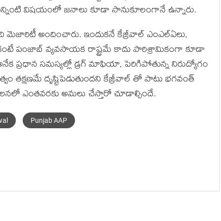
వీటన్నింటి విషయంలో జనాలు కూడా సానుకూలంగానే ఉన్నారు.
ెజారిటీ అందించారు. ఇందుకనే కేజ్రీవాల్ ఎంఎల్ఏలు,
కంటే పంజాబ్ వ్యవసాయక రాష్ట్రమే కాదు పారిశ్రామికంగా కూడా
ున్న అనేక ప్రధాన సమస్యల్లో డ్రగ్ మాఫియా, పెరిగిపోతున్న నిరుద్యోగం
్వం తక్షణమే దృష్టిపెడుతుందని కేజ్రీవాల్ తో పాటు భగవంత్
ిపాలనలో ఎంతవరకు అమలు చేస్తారో చూడాల్సిందే.
wal
Punjab AAP