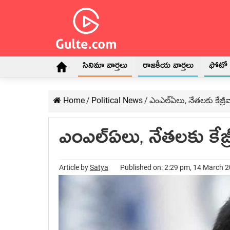
సినిమా వార్తలు
రాజకీయ వార్తలు
ఫోటో గ
Home
/
Political News
/
ఎంఎల్ఏలు, నేతలకు కేజ్రీవా
ఎంఎల్ఏలు, నేతలకు కేజ్రీ
Article by
Satya
Published on: 2:29 pm, 14 March 