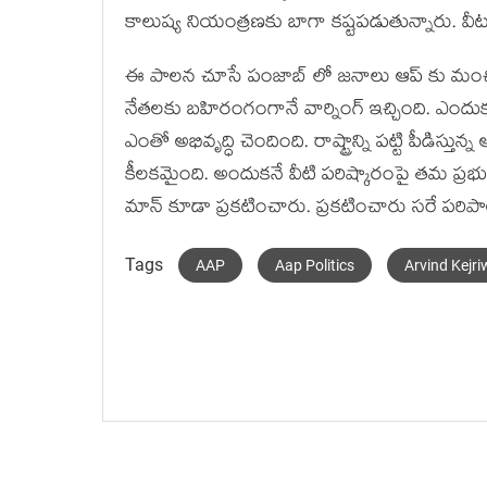
కాలుష్య నియంత్రణకు బాగా కష్టపడుతున్నారు. 
ఈ పాలన చూసే పంజాబ్ లో జనాలు ఆప్ కు మంచి మ
నేతలకు బహిరంగంగానే వార్నింగ్ ఇచ్చింది. ఎందు
ఎంతో అభివృద్ధి చెందింది. రాష్ట్రాన్ని పట్టి పీడిస్త
కీలకమైంది. అందుకనే వీటి పరిష్కారంపై తమ ప్రభుత
మాన్ కూడా ప్రకటించారు. ప్రకటించారు సరే పర
Tags
AAP
Aap Politics
Arvind Kejri