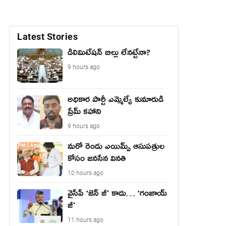
Latest Stories
డీలిమిటేషన్ బిల్లు లేన‌ట్టేనా?
9 hours ago
అధికార పార్టీ ఎమ్మెల్యే కుమారుడి
ప్రేమ్ కహాని
9 hours ago
మరో రెండు ఎయిమ్స్ ఆసుపత్రుల
కోసం జనసేన వినతి
10 hours ago
వైసీపీ ‘జెన్ జీ’ కాదు… ‘గంజాయ్
జీ’
11 hours ago