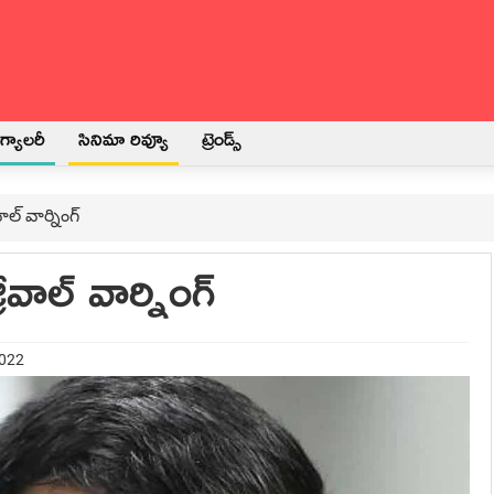
్యాలరీ
సినిమా రివ్యూ
ట్రెండ్స్
ల్ వార్నింగ్
వాల్ వార్నింగ్
2022