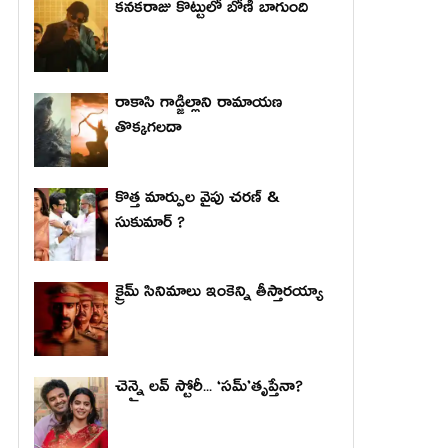
కనకరాజు కొట్టులో బోణీ బాగుంది
రాకాసి గాడ్జిల్లాని రామాయణ
తొక్కగలదా
కొత్త మార్పుల వైపు చరణ్ &
సుకుమార్ ?
క్రైమ్ సినిమాలు ఇంకెన్ని తీస్తారయ్యా
చెన్నై లవ్ స్టోరీ... ‘సమ్’తృప్తేనా?