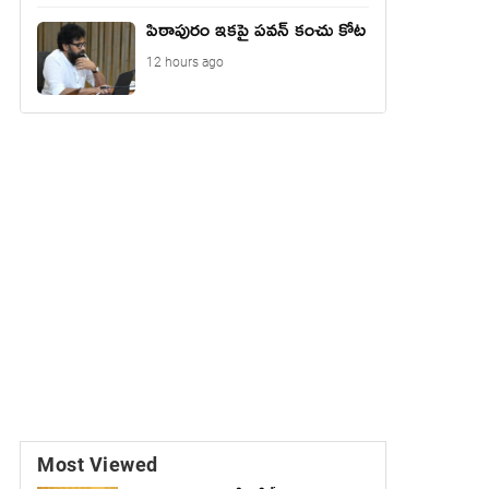
పిఠాపురం ఇకపై పవన్ కంచు కోట
12 hours ago
Most Viewed