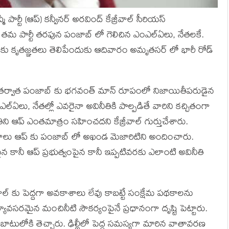
ర్టీ (ఆప్) కన్వీనర్ అరవింద్ కేజ్రీవాల్ సీరియస్
ండి తమ పార్టీ తరపున పంజాబ్ లో గెలిచిన ఎంఎల్ఏలు, నేతలకే.
ు కృతజ్ఞతలు తెలిపేందుకు ఆదివారం అమృతసర్ లో భారీ రోడ్
్ళ తర్వాత పంజాబ్ కు భగవంత్ మాన్ రూపంలో నిజాయితీపరుడైన
ల్ఏలు, నేతల్లో ఎవరైనా అవినీతికి పాల్పడితే వారిని కచ్చితంగా
నీతిని ఆప్ ఎంతమాత్రం సహించదని కేజ్రీవాల్ గుర్తుచేశారు.
వాతే జనాలు ఆప్ కు పంజాబ్ లో అఖండ మెజారిటిని అందించారు.
పైన కానీ ఆప్ ప్రభుత్వంపైన కానీ ఇప్పటివరకు ఎలాంటి అవినీతి
్రీవాల్ కు పెద్దగా అవకాశాలు లేవు కాబట్టే సంక్షేమ పథకాలను
త్యావసరమైన మంచినీటి సౌకర్యంపైనే ప్రధానంగా దృష్టి పెట్టారు.
ులోకి తెచ్చారు. ఢిల్లీలో పెద్ద సమస్యగా మారిన వాతావరణ