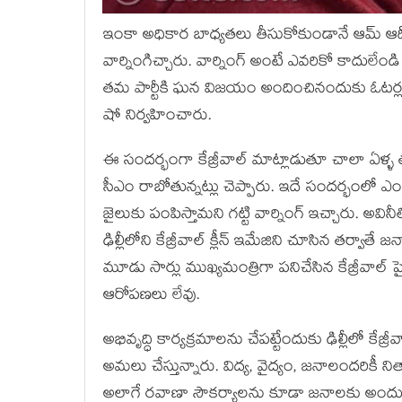
ఇంకా అధికార బాధ్యతలు తీసుకోకుండానే ఆమ్ ఆద్మీ పా
వార్నింగిచ్చారు. వార్నింగ్ అంటే ఎవరికో కాదులే
తమ పార్టీకి ఘన విజయం అందించినందుకు ఓటర్లక
షో నిర్వహించారు.
ఈ సందర్భంగా కేజ్రీవాల్ మాట్లాడుతూ చాలా ఏళ
సీఎం రాబోతున్నట్లు చెప్పారు. ఇదే సందర్భంలో ఎంఎ
జైలుకు పంపిస్తామని గట్టి వార్నింగ్ ఇచ్చారు. అవి
ఢిల్లీలోని కేజ్రీవాల్ క్లీన్ ఇమేజిని చూసిన తర్
మూడు సార్లు ముఖ్యమంత్రిగా పనిచేసిన కేజ్రీవాల్ 
ఆరోపణలు లేవు.
అభివృద్ధి కార్యక్రమాలను చేపట్టేందుకు ఢిల్లీలో కేజ
అమలు చేస్తున్నారు. విద్య, వైద్యం, జనాలందరికీ ని
అలాగే రవాణా సౌకర్యాలను కూడా జనాలకు అందుబాట