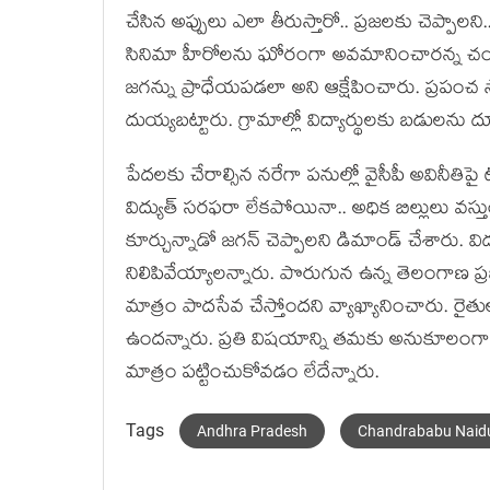
చేసిన అప్పులు ఎలా తీరుస్తారో.. ప్ర‌జ‌ల‌కు చెప్పాల
సినిమా హీరోలను ఘోరంగా అవమానించారన్న చంద్రబాబ
జగన్ను ప్రాధేయపడలా అని ఆక్షేపించారు. ప్రపంచ 
దుయ్యబట్టారు. గ్రామాల్లో విద్యార్థులకు బడుల
పేదలకు చేరాల్సిన నరేగా పనుల్లో వైసీపీ అవినీతిప
విద్యుత్ సరఫరా లేకపోయినా.. అధిక బిల్లులు వస్తు
కూర్చున్నాడో జగన్ చెప్పాలని డిమాండ్ చేశారు. విద
నిలిపివేయ్యాలన్నారు. పొరుగున ఉన్న తెలంగాణ ప్ర‌భు
మాత్రం పాద‌సేవ చేస్తోంద‌ని వ్యాఖ్యానించారు. రైతుల
ఉంద‌న్నారు. ప్ర‌తి విష‌యాన్ని త‌మ‌కు అనుకూలంగా మార్
మాత్రం ప‌ట్టించుకోవ‌డం లేదేన్నారు.
Tags
Andhra Pradesh
Chandrababu Naid