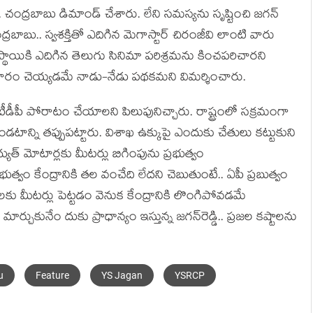
‌ని.. చంద్ర‌బాబు డిమాండ్ చేశారు. లేని సమస్యను సృష్టించి జగన్
ు.. స్వశక్తితో ఎదిగిన మెగాస్టార్ చిరంజీవి లాంటి వారు
స్థాయికి ఎదిగిన తెలుగు సినిమా పరిశ్రమను కించపరిచారని
ను దూరం చెయ్యడమే నాడు-నేడు పథకమని విమర్శించారు.
ై టీడీపీ పోరాటం చేయాలని పిలుపునిచ్చారు. రాష్ట్రంలో సక్రమంగా
ండటాన్ని తప్పుపట్టారు. విశాఖ ఉక్కుపై ఎందుకు చేతులు కట్టుకుని
్యుత్ మోటార్లకు మీటర్లు బిగింపును ప్రభుత్వం
త్వం కేంద్రానికి త‌ల వంచేది లేద‌ని చెబుతుంటే.. ఏపీ ప్ర‌బుత్వం
‌కు మీట‌ర్లు పెట్ట‌డం వెనుక కేంద్రానికి లొంగిపోవ‌డ‌మే
చుకునేం దుకు ప్రాధాన్యం ఇస్తున్న జ‌గ‌న్‌రెడ్డి.. ప్ర‌జ‌ల క‌ష్టాల‌ను
u
Feature
YS Jagan
YSRCP