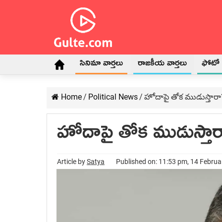
సినిమా వార్తలు
రాజకీయ వార్తలు
ఫోటో గ
Home
/
Political News
/
హోదాపై తోక ముడుస్తారా? 
హోదాపై తోక ముడుస్తారా?
Article by
Satya
Published on: 11:53 pm, 14 Febru