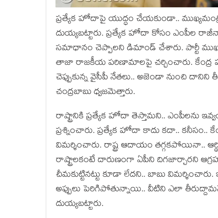
ప్రత్యేక హోదాపై యుద్ధం చేయకుండా.. ముఖ్యమంత్రి 
దుయ్య‌బ‌ట్టారు. ప్రత్యేక హోదా కోసం ఎంపీల ర
సమాధానం చెప్పాలని డిమాండ్ చేశారు. పార్టీ మ
తాజా రాజకీయ పరిణామాలపై చర్చించారు. కేంద్
చెప్పుకున్న వైసీపీ నేతలు.. అజెండా నుంచి దానిని త
చంద్రబాబు ధ్వజమెత్తారు.
రాష్ట్రానికి ప్ర‌త్యేక హోదా తెస్తామ‌ని.. ఎంపీల‌ను ఇవ్వ
ప్ర‌శ్నించారు. ప్ర‌త్యేక హోదా కాదు క‌దా.. క‌నీసం.
విమ‌ర్శించారు. రాష్ట్ర ఆదాయం తగ్గకపోయినా.. ఆర
రాష్ట్రాలకంటే దారుణంగా ఏపీని దిగజార్చారని ఆగ్రహ వ్య
చీమ‌కుట్టిన‌ట్టు కూడా లేద‌ని.. బాబు విమ‌ర్శించారు.
అప్పులు పెరిగిపోతున్నాయి.. వీటిని ఎలా తీరుద్దా
దుయ్య‌బట్టారు.