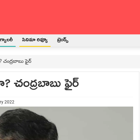
్యాలరీ
సినిమా రివ్యూ
ట్రెండ్స్
చంద్ర‌బాబు ఫైర్‌
 చంద్ర‌బాబు ఫైర్‌
ary 2022