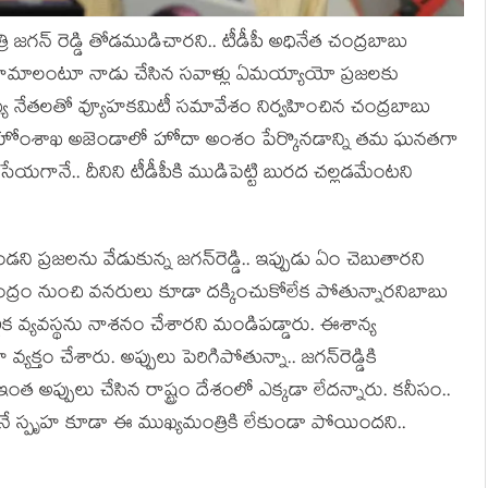
జగన్ రెడ్డి తోడ‌ముడిచార‌ని.. టీడీపీ అధినేత చంద్రబాబు
ాజీనామాలంటూ నాడు చేసిన సవాళ్లు ఏమయ్యాయో ప్రజలకు
ుఖ్య నేతలతో వ్యూహకమిటీ సమావేశం నిర్వహించిన చంద్రబాబు
ర హోంశాఖ అజెండాలో హోదా అంశం పేర్కొన‌డాన్ని తమ ఘనతగా
ీసేయ‌గానే.. దీనిని టీడీపీకి ముడిపెట్టి బురద చల్లడమేంటని
ండ‌ని ప్ర‌జ‌ల‌ను వేడుకున్న జ‌గ‌న్‌రెడ్డి.. ఇప్పుడు ఏం చెబుతార‌ని
. కేంద్రం నుంచి వ‌న‌రులు కూడా ద‌క్కించుకోలేక పోతున్నార‌నిబాబు
్థిక వ్యవస్థను నాశనం చేశారని మండిపడ్డారు. ఈశాన్య
క్తం చేశారు. అప్పులు పెరిగిపోతున్నా.. జ‌గ‌న్‌రెడ్డికి
 ఇంత అప్పులు చేసిన రాష్ట్రం దేశంలో ఎక్క‌డా లేద‌న్నారు. క‌నీసం..
మ‌నే స్పృహ కూడా ఈ ముఖ్య‌మంత్రికి లేకుండా పోయింద‌ని..