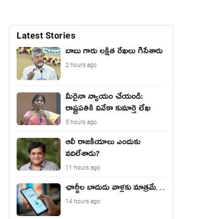
Latest Stories
బాబు గారు లక్షిత రేఖలు గీసేశారు
2 hours ago
మీరైనా న్యాయం చేయండి:
రాష్ట్ర‌ప‌తికి వివేకా కుమార్తె లేఖ‌
5 hours ago
ఆలీ రాజకీయాలు ఎందుకు
వదిలేశాడు?
11 hours ago
ఛార్జీల బాదుడు వాళ్లకు మాత్రమే…
14 hours ago