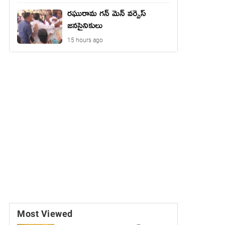
రఘురామ గన్ మెన్ వర్సెస్
జనసైనికులు
15 hours ago
Most Viewed