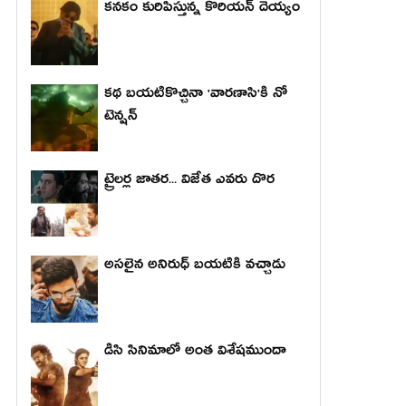
కనకం కురిపిస్తున్న కొరియన్ దెయ్యం
కథ బయటికొచ్చినా 'వారణాసి'కి నో
టెన్షన్
ట్రైలర్ల జాతర... విజేత ఎవరు దొర
అసలైన అనిరుధ్ బయటికి వచ్చాడు
డిసి సినిమాలో అంత విశేషముందా