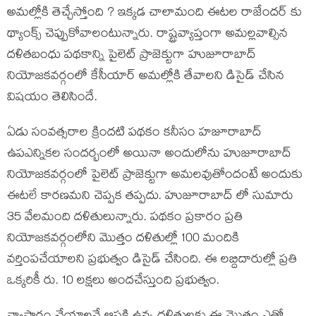
అమల్లోకి తెచ్చేస్తోంది ? ఇక్కడ చాలామంది ఈటల రాజేందర్ కు
థ్యాంక్స్ చెప్పుకోవాలంటున్నారు. రాష్ట్రవ్యాప్తంగా అమల్లవాల్సిన
దళితబంధు పథకాన్ని పైలెట్ ప్రాజెక్టుగా హుజూరాబాద్
నియోజకవర్గంలో కేసీయార్ అమల్లోకి తేవాలని డిసైడ్ చేసిన
విషయం తెలిసిందే.
ఏడు సంవత్సరాల క్రిందటి పథకం కనీసం హజూరాబాద్
ఉపఎన్నికల సందర్భంలో అయినా అందులోను హుజూరాబాద్
నియోజకవర్గంలో పైలెట్ ప్రాజెక్టుగా అమలవుతోందంటే అందుకు
ఈటలే కారణమని చెప్పక తప్పదు. హుజూరాబాద్ లో సుమారు
35 వేలమంది దళితులున్నారు. పథకం ప్రకారం ప్రతి
నియోజకవర్గంలోని మొత్తం దళితుల్లో 100 మందికి
వర్తింపచేయాలని ప్రభుత్వం డిసైడ్ చేసింది. ఈ లబ్దిదారుల్లో ప్రతి
ఒక్కరికీ రు. 10 లక్షలు అందచేస్తుంది ప్రభుత్వం.