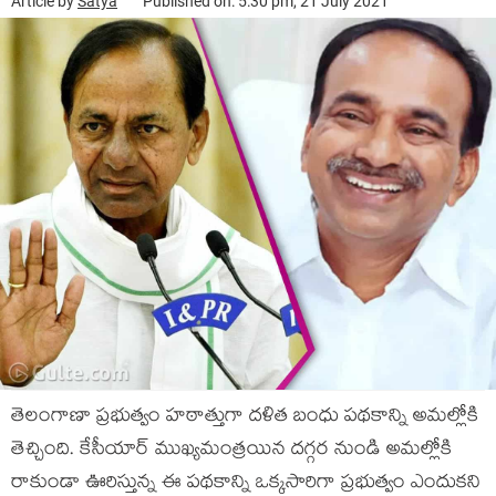
Article by
Satya
Published on: 5:30 pm, 21 July 2021
తెలంగాణా ప్రభుత్వం హఠాత్తుగా దళిత బంధు పథకాన్ని అమల్లోకి
తెచ్చింది. కేసీయార్ ముఖ్యమంత్రయిన దగ్గర నుండి అమల్లోకి
రాకుండా ఊరిస్తున్న ఈ పథకాన్ని ఒక్కసారిగా ప్రభుత్వం ఎందుకని