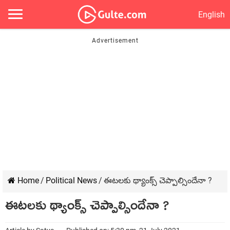
English
Home
/
Political News
/
ఈటలకు థ్యాంక్స్ చెప్పాల్సిందేనా ?
ఈటలకు థ్యాంక్స్ చెప్పాల్సిందేనా ?