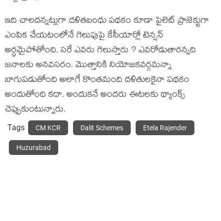
ఇది చాలదన్నట్లుగా దళితబంధు పథకం కూడా పైలెట్ ప్రాజెక్టుగా
ఎంపిక చేయటంలోనే గెలుపుపై కేసీయార్లో టెన్షన్
అర్ధమైపోతోంది. సరే ఎవరు గెలుస్తారు ? ఎవరోడుతారన్నది
జనాలకు అనవసరం. మొత్తానికి నియోజకవర్గమన్నా
బాగుపడుతోంది అలాగే కొంతమంది దళితులకైనా పథకం
అందుతోంది కదా. అందుకనే అందరు ఈటలకు థ్యాంక్స్
చెప్పుకుంటున్నారు.
Tags
CM KCR
Dalit Schemes
Etela Rajender
Huzurabad