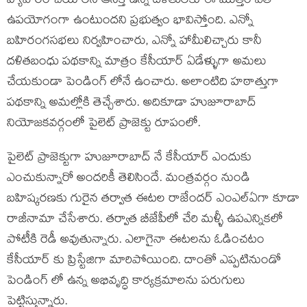
వ్యాపారం చేయాలనే ఆసక్తి ఉన్న దళితులకు ఈ మొత్తం ఎతో
ఉపయోగంగా ఉంటుందని ప్రభుత్వం భావిస్తోంది. ఎన్నో
బహిరంగసభలు నిర్వహించారు, ఎన్నో హామీలిచ్చారు కానీ
దళితబంధు పథకాన్ని మాత్రం కేసీయార్ ఏడేళ్ళుగా అమలు
చేయకుండా పెండింగ్ లోనే ఉంచారు. అలాంటిది హఠాత్తుగా
పథకాన్ని అమల్లోకి తెచ్చేశారు. అదికూడా హుజూరాబాద్
నియోజకవర్గంలో పైలెట్ ప్రాజెక్టు రూపంలో.
పైలెట్ ప్రాజెక్టుగా హుజూరాబాద్ నే కేసీయార్ ఎందుకు
ఎంచుకున్నారో అందరికీ తెలిసిందే. మంత్రవర్గం నుండి
బహిష్కరణకు గురైన తర్వాత ఈటల రాజేందర్ ఎంఎల్ఏగా కూడా
రాజీనామా చేసేశారు. తర్వాత బీజేపీలో చేరి మళ్ళీ ఉపఎన్నికలో
పోటీకి రెడీ అవుతున్నారు. ఎలాగైనా ఈటలను ఓడించటం
కేసీయార్ కు ప్రిస్టేజిగా మారిపోయింది. దాంతో ఎప్పటినుండో
పెండింగ్ లో ఉన్న అభివృద్ధి కార్యక్రమాలను పరుగులు
పెట్టిస్తున్నారు.