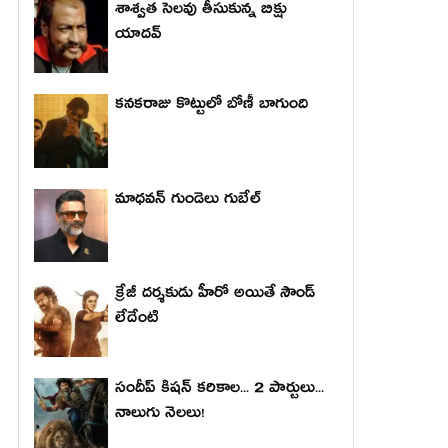
శాశ్వత సెలవు తీసుకున్న బిక్షు
యాదవ్
కనకరాజు కొట్టులో బోణీ బాగుంది
మాధ‌వ‌న్ గుండెలు గుబేల్‌
క్రేజీ దర్శకుడు హీరో అయితే సౌండ్
లేదేంటి
సందీప్ కిషన్ కరికాల... 2 పార్టులు...
నాలుగు నెలలు!