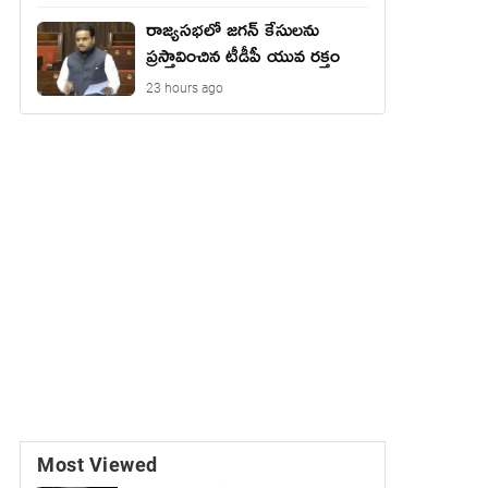
రాజ్యసభలో జగన్ కేసులను
ప్రస్తావించిన టీడీపీ యువ రక్తం
23 hours ago
Most Viewed