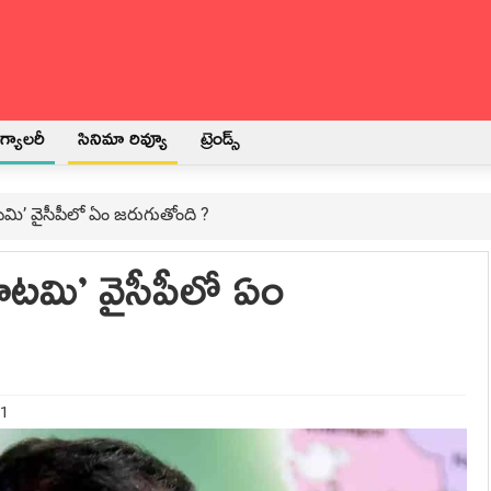
్యాలరీ
సినిమా రివ్యూ
ట్రెండ్స్
ట‌మి’ వైసీపీలో ఏం జ‌రుగుతోంది ?
కూట‌మి’ వైసీపీలో ఏం
21