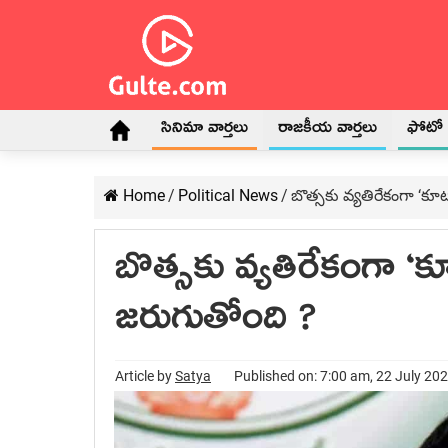
సినిమా వార్తలు
రాజకీయ వార్తలు
ఫోటో గ
Home
/
Political News
/
బొత్స‌కు వ్య‌తిరేకంగా ‘కూ
బొత్స‌కు వ్య‌తిరేకంగా ‘
జ‌రుగుతోంది ?
Article by
Satya
Published on: 7:00 am, 22 July 20