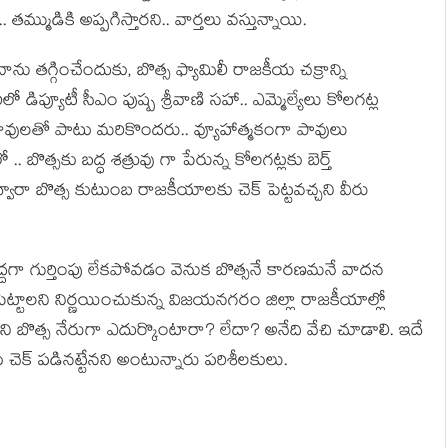
‌మ్ముడికి అప్ప‌గిస్తార‌ని.. వార్త‌లు వ‌స్తున్నాయి.
ు త‌గ్గించేందుకు, బొత్స ఫ్యామిలీ రాజ‌కీయ చ‌క్రాన్ని
ిలో డిప్యూటీ సీఎం పుష్ప శ్రీవాణి స‌హా.. ఎమ్మెల్యేలు కోలగట్ల
ావులతో పాటు మ‌రికొంద‌రు.. వ్యూహాత్మ‌కంగా పావులు
.. బొత్స‌కు బ‌ద్ధ శ‌త్రువు గా పేరున్న కోల‌గ‌ట్ల‌కు బెర్త్
రా బొత్స కుటుంబ రాజ‌కీయాల‌కు చెక్ పెట్ట‌వ‌చ్చ‌ని వీరు
ి పెద్ద‌గా గుర్తింపు లేక‌పోవ‌డం వెనుక బొత్స‌నే కార‌ణ‌మనే వాద‌న
్టాల‌ని నిర్ణ‌యించుకున్న విజ‌య‌న‌గ‌రం జిల్లా రాజ‌కీయాల్లో
నిని బొత్స నేరుగా ఎదుర్కొంటారా? లేదా? అనేది వేచి చూడాలి. ఇదే
చెక్ ప‌డిన‌ట్టేన‌ని అంటున్నారు ప‌రిశీల‌కులు.