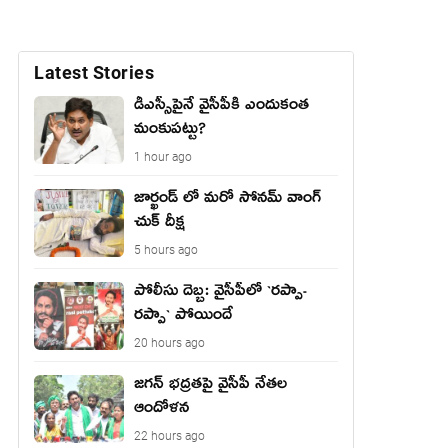
Latest Stories
డీఎస్సీపైనే వైసీపీకి ఎందుకంత
మంకుపట్టు?
1 hour ago
జార్ఖండ్ లో మరో సోనమ్ వాంగ్
చుక్ దీక్ష
5 hours ago
పోలీసు దెబ్బ: వైసీపీలో `ర‌ప్పా-
ర‌ప్పా` పోయిందే
20 hours ago
జ‌గ‌న్ భద్రతపై వైసీపీ నేతల
ఆందోళన
22 hours ago