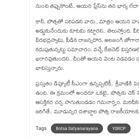
నుంచి త‌ప్పుకొంటే.. ఆయ‌న ప్లేస్‌ను త‌న భార్య లేదా.. త
కానీ, బొత్సతో స‌రిప‌డని వారు.. మాత్రం ఆయ‌న హ‌వాన
అడ్డుకునేందుకు కూట‌మి క‌ట్టార‌ని.. తెలుస్తోంది. వీర
వీరభద్రస్వామి, పీడిక రాజన్నదొర, అలజంగి జోగార
క‌దుపుతున్న‌ట్టు స‌మాచారం. వ‌చ్చే కేబినెట్ విస్త‌ర‌ణ‌లో 
ఖరార‌వుతుంద‌ని.. దీంతో ఆయ‌న వెంట న‌డ‌వ‌డం ద్వా
భావిస్తున్నారు.
ప్ర‌స్తుతం డిప్యూటీ సీఎంగా ఉన్న‌ప్ప‌టికీ.. శ్రీవాణిక
ఉంది. ఈ క్ర‌మంలో అంద‌రూ ఒక‌టై.. బొత్స‌కు చెక్ పెట
ఆస‌క్తిక‌ర చ‌ర్చ సాగుతుండ‌డం గ‌మ‌నార్హం. మ‌రిదీ
జ‌రిగితే.. మూడున్న‌ర ద‌శాబ్దాల బొత్స రాజ‌కీయాల‌కు 
Tags
Botsa Satyanarayana
YSRCP