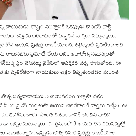
ాయ‌కుడు, రాష్ట్రం మొత్తానికి ఒక‌ప్పుడు కాంగ్రెస్ పార్టీ
‌నారాయ‌ణ ఇప్పుడు ఇర‌కాటంలో ప‌డ్డార‌నే వార్త‌లు వ‌స్తున్నాయి.
ర‌లోనే ఆయ‌న ప్ర‌త్య‌క్ష రాజ‌కీయాల‌కు రిటైర్మెంట్ ప్ర‌క‌టించాల‌ని
‌ను రాజ్య‌స‌భ‌కు ప్ర‌మోట్ చేయాల‌ని.. అనారోగ్య స‌మ‌స్య‌ల‌తో
ుస్ప‌ష్టం చేసిన‌ట్టు వైసీపీలో ఆస‌క్తిక‌ర చ‌ర్చ సాగుతోంది. ఈ
స‌కు వ్య‌తిరేకంగా నాయ‌కులు చ‌క్రం తిప్పుతుండ‌డం మ‌రింత
 బొత్స స‌త్య‌నారాయ‌ణ‌.. విజ‌య‌న‌గ‌రం జిల్లాలో చ‌క్రం
‌టి సీఎం వైఎస్ మ‌ద్ద‌తుతో ఆయ‌న చెలరేగార‌నే వార్త‌లు వ‌చ్చేవి. ఈ
పెంచిపోషించారు. సొంత కుటుంబానికి చెందిన వారిని
ూడా ఇప్పించుకున్నారు. ఈ క్ర‌మంలోనే ఆయ‌న త‌న క‌నుస‌న్న‌ల్లో
లు చెబుతున్నారు. ఇప్పుడు బొత్స క‌నుక ప్ర‌త్య‌క్ష రాజ‌కీయాల