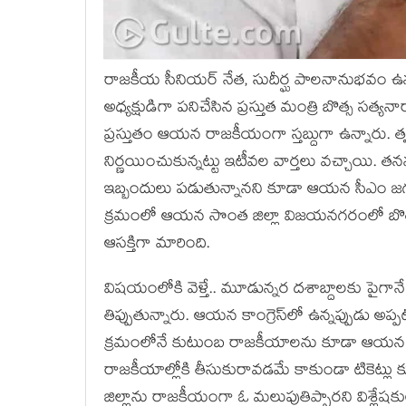
రాజ‌కీయ సీనియ‌ర్ నేత‌, సుదీర్ఘ పాల‌నానుభ‌వం ఉన్న న
అధ్య‌క్షుడిగా ప‌నిచేసిన ప్ర‌స్తుత మంత్రి బొత్స స‌త్య
ప్ర‌స్తుతం ఆయ‌న రాజ‌కీయంగా స్త‌బ్దుగా ఉన్నారు. త్వ‌
నిర్ణ‌యించుకున్న‌ట్టు ఇటీవ‌ల వార్త‌లు వ‌చ్చాయి. త‌న
ఇబ్బందులు ప‌డుతున్నాన‌ని కూడా ఆయ‌న సీఎం జ‌గ‌న్‌క
క్ర‌మంలో ఆయ‌న సొంత జిల్లా విజ‌య‌న‌గ‌రంలో బొత్
ఆస‌క్తిగా మారింది.
విష‌యంలోకి వెళ్తే.. మూడున్న‌ర ద‌శాబ్దాల‌కు పైగానే
తిప్పుతున్నారు. ఆయ‌న కాంగ్రెస్‌లో ఉన్న‌ప్పుడు అప్ప
క్ర‌మంలోనే కుటుంబ రాజ‌కీయాల‌ను కూడా ఆయ‌న 
రాజ‌కీయాల్లోకి తీసుకురావడమే కాకుండా టికెట్లు క
జిల్లాను రాజ‌కీయంగా ఓ మ‌లుపుతిప్పార‌ని విశ్లేష‌కు