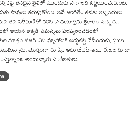
క‌పై త‌న‌దైన శైలిలో ముందుకు సాగాల‌ని నిర్ణ‌యించుకుంది.
ుకు పావులు క‌దుపుతోంది. ఇదే జరిగితే.. త‌న‌కు ఇబ్బందులు
య‌న త‌న స‌తీమ‌ణితో క‌లిసి పాద‌యాత్ర‌కు శ్రీకారం చుట్టారు.
‌తంలో ఆయ‌న ఇక్క‌డి స‌మ‌స్య‌లు ప‌రిష్క‌రించ‌డంలో
 మాత్రం టీఆర్ ఎస్ వ్యూహానికి అడ్డుక‌ట్ట వేసేందుకు, ప్ర‌జ‌ల
టు చెబుతున్నారు. మొత్తంగా చూస్తే.. అటు బీజేపీ-ఇటు ఈట‌ల కూడా
ిస్తున్నార‌ని అంటున్నారు ప‌రిశీల‌కులు.
na