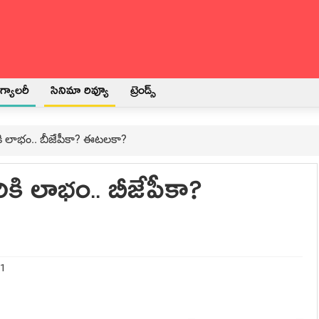
్యాలరీ
సినిమా రివ్యూ
ట్రెండ్స్
ి లాభం.. బీజేపీకా? ఈట‌ల‌కా?
కి లాభం.. బీజేపీకా?
21