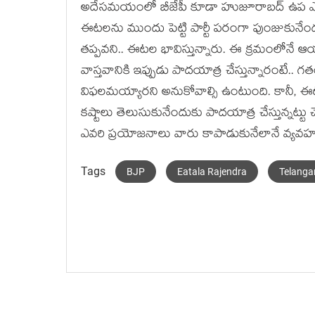
అదేస‌మ‌యంలో బీజేపీ కూడా హుజూరాబ‌ద్ ఉప ఎన్ని
ఈట‌ల‌ను ముందు పెట్టి పార్టీ పరంగా పుంజుకునేంద
త‌ప్ప‌వ‌ని.. ఈట‌ల భావిస్తున్నారు. ఈ క్ర‌మంలోనే ఆ
వాస్తవానికి ఇప్పుడు పాద‌యాత్ర చేస్తున్నారంటే.. గ
విఫ‌ల‌మ‌య్యార‌ని అనుకోవాల్సి ఉంటుంది. కానీ, ఈట‌ల
క‌ష్టాలు తెలుసుకునేందుకు పాద‌యాత్ర చేస్తున్న‌ట్
ఎవ‌రి ప్ర‌యోజ‌నాలు వారు కాపాడుకునేలానే వ్య‌వ‌హ‌ర
Tags
BJP
Eatala Rajendra
Telanga