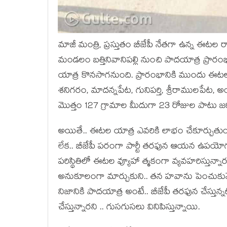
మాజీ మంత్రి, ప్ర‌స్తుతం బీజేపీ నేత‌గా ఉన్న ఈట
మండలం బత్తినివానిపల్లి నుంచి పాదయాత్ర ప్రార
యాత్ర కొనసాగనుంది. ప్రారంభానికి ముందు ఈట
శనిగరం, మాదన్నపేట, గునిపర్తి, శ్రీరాములపేట,
మొత్తం 127 గ్రామాల మీదుగా 23 రోజుల పాటు జర
అయితే.. ఈట‌ల యాత్ర ఎవ‌రికి లాభం చేకూర్చుతుంది
లేక‌.. బీజేపీ ప‌రంగా పార్టీ త‌ర‌ఫున ఆయ‌న ఉప‌యోగ‌ప
ప‌రిస్థితిలో ఈట‌ల వ్యూహా త్మకంగా వ్య‌వ‌హ‌రిస్తున్నా
అనుకూలంగా మార్చుకుని.. త‌న హ‌వాను పెంచుకునేంద
నిజానికి పాద‌యాత్ర అంటే.. బీజేపీ త‌ర‌ఫున చేస్తున్
చేస్తున్నార‌ని .. గుసగుస‌లు వినిపిస్తున్నాయి.