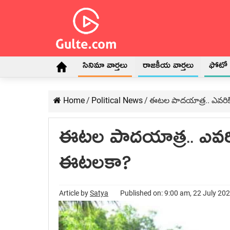
సినిమా వార్తలు
రాజకీయ వార్తలు
ఫోటో గ
Home
/
Political News
/
ఈటల పాద‌యాత్ర‌.. ఎవ‌రిక
ఈటల పాద‌యాత్ర‌.. ఎవ‌రి
ఈట‌ల‌కా?
Article by
Satya
Published on: 9:00 am, 22 July 20