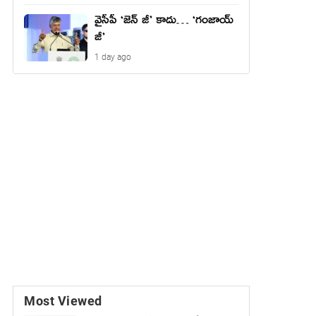
వైసీపీ ‘జెన్ జీ’ కాదు… ‘గంజాయ్
జీ’
1 day ago
Most Viewed