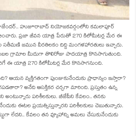
‌ల రాజేంద‌ర్‌.. హుజూరాబాద్ నియోజకవర్గంలోని కమలాపూర్
ంభించారు. ప్రజా జీవన యాత్ర పేరుతో 270 కిలోమీటర్ల మేర ఈ
ల సతీమణి జమున వీరతిలకం దిద్ది మంగళహారతులు ఇచ్చారు.
 అంబల గ్రామాల మీదుగా తొలిరోజు పాదయాత్ర కొనసాగుతుంది.
ిగే ఈ యాత్ర 270 కిలోమీటర్ల మేర కొనసాగనుంది.
? ఆయ‌న వ్య‌క్తిగ‌తంగా పుంజుకునేందుకు ప్రాధాన్యం ఇస్తారా?
‌డ‌తారా? అనేది ఆస‌క్తిక‌ర చ‌ర్చ‌గా మారింది. ప్ర‌స్తుతం ఉన్న
ర‌ని అంటున్నారు ప‌రిశీల‌కులు. బీజేపీని కేవ‌లం.. త‌న‌కు
ుకు ఈటల ప్ర‌య‌త్నిస్తున్నార‌ని ప‌రిశీల‌కులు చెబుతున్నారు.
న‌ట్టుగా లేద‌ని.. కేవ‌లం త‌న వ్యూహాన్ని అమ‌లు చేసుకునేందుకు