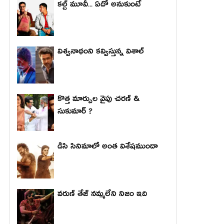
కల్ట్ మూవీ... ఏదో అనుకుంటే
విశ్వనాథంని కవ్విస్తున్న విశాల్
కొత్త మార్పుల వైపు చరణ్ &
సుకుమార్ ?
డిసి సినిమాలో అంత విశేషముందా
వరుణ్ తేజ్ నమ్మలేని నిజం ఇది