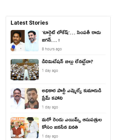
Latest Stories
`టార్గెట్ లోకేష్‌`… సింప‌తీ రాదు
జ‌గ‌న్‌… !
8 hours ago
డీలిమిటేషన్ బిల్లు లేన‌ట్టేనా?
1 day ago
అధికార పార్టీ ఎమ్మెల్యే కుమారుడి
ప్రేమ్ కహాని
1 day ago
మరో రెండు ఎయిమ్స్ ఆసుపత్రుల
కోసం జనసేన వినతి
1 day ago