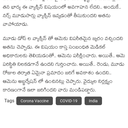
తన భార్య ఈ వ్యాక్సిన్ విషయంలో అవగాహన లేదని.. అందుకే..
నర్స్ మూడుసార్లు వ్యాక్సిన్ ఇవ్వడంతో తీసుకుందని అతను
వాపోయాడు.
మూడు డోస్ ల వ్యాక్సిన్ తో ఆమెకు విపరీతమైన జ్వరం వచ్చిందని
అతను చెప్పాడు. ఈ విషయం కాస్త సంబంధిత మెడికల్
అధికారులకు తెలియడంతో.. ఆమెను పరీక్షించారు. అయితే.. ఆమె
పరిస్థితి నిలకడగానే ఉందని గుర్తించారు. అయితే.. రెండు, మూడు
రోజుల తర్వాత ఏమైనా ప్రమాదం జరిగే అవకాశం ఉందని..
ఆమెను అబ్జర్వేషన్ లో ఉంచినట్లు చెప్పారు. వైద్యుల నిర్లక్ష్యం
కారణంగానే ఇలా జరిగిందని వారు మండిపడ్డారు.
Tags
Corona Vaccine
COVID-19
India