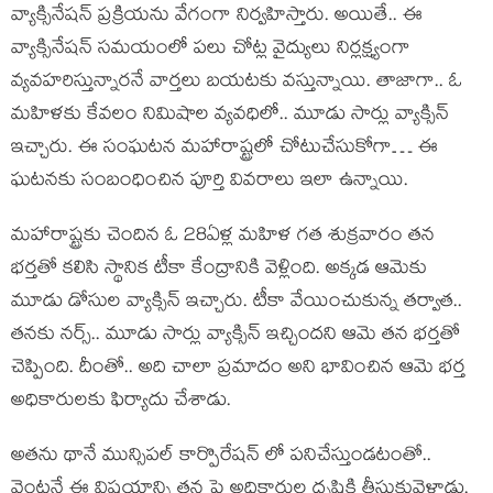
వ్యాక్సినేషన్ ప్రక్రియను వేగంగా నిర్వహిస్తారు. అయితే.. ఈ
వ్యాక్సినేషన్ సమయంలో పలు చోట్ల వైద్యులు నిర్లక్ష్యంగా
వ్యవహరిస్తున్నారనే వార్తలు బయటకు వస్తున్నాయి. తాజాగా.. ఓ
మహిళకు కేవలం నిమిషాల వ్యవధిలో.. మూడు సార్లు వ్యాక్సిన్
ఇచ్చారు. ఈ సంఘటన మహారాష్ట్రలో చోటుచేసుకోగా… ఈ
ఘటనకు సంబంధించిన పూర్తి వివరాలు ఇలా ఉన్నాయి.
మహారాష్ట్రకు చెందిన ఓ 28ఏళ్ల మహిళ గత శుక్రవారం తన
భర్తతో కలిసి స్థానిక టీకా కేంద్రానికి వెళ్లింది. అక్కడ ఆమెకు
మూడు డోసుల వ్యాక్సిన్ ఇచ్చారు. టీకా వేయించుకున్న తర్వాత..
తనకు నర్స్.. మూడు సార్లు వ్యాక్సిన్ ఇచ్చిందని ఆమె తన భర్తతో
చెప్పింది. దీంతో.. అది చాలా ప్రమాదం అని భావించిన ఆమె భర్త
అధికారులకు ఫిర్యాదు చేశాడు.
అతను థానే మున్సిపల్ కార్పొరేషన్ లో పనిచేస్తుండటంతో..
వెంటనే ఈ విషయాన్ని తన పై అధికారుల దృష్టికి తీసుకువెళ్లాడు.