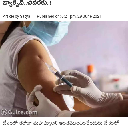
వ్యాక్సిన్..చివరకు..!
Article by
Satya
Published on: 6:21 pm, 29 June 2021
దేశంలో కరోనా మహమ్మారిని అంతమొందించేందుకు దేశంలో