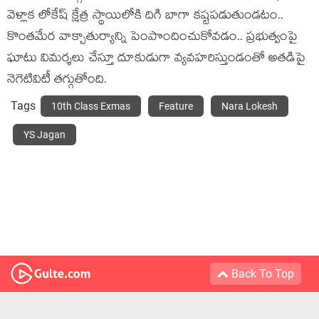
వెళ్లాక లోకేష్‌ క్షేత్ర స్థాయిలోకి దిగి బాగా కష్టపడుతుండటం..
కొంతమేర వాక్చాతుర్యాన్ని పెంపొందించుకోవడం.. ప్రభుత్వంపై
ఘాటు విమర్శలు చేస్తూ దూకుడుగా వ్యవహరిస్తుండంతో అతడిపై
నెగెటివిటీ తగ్గుతోంది.
Tags
10th Class Exmas
Feature
Nara Lokesh
YS Jagan
Back To Top