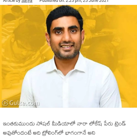
Article by
Satya
Published on: 2:25 pm, 25 June 2021
ఇంతకుముందు సోషల్ మీడియాలో నారా లోకేష్ పేరు ట్రెండ్
అవుతోందంటే అది ట్రోలింగ్‌లో భాగంగానే అని