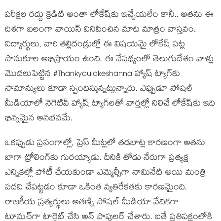
పరీక్షల రద్దు క్రెడిట్ అంతా లోకేష్‌కు ఇచ్చేయలేం కానీ.. అతను ఈ
దిశగా బలంగా వాయిస్ వినిపించిన మాట మాత్రం వాస్తవం.
విద్యార్థులు, వారి తల్లిదండ్రుల్లో ఈ విషయమై లోకేష్ పట్ల
సానుకూల అభిప్రాయం ఉంది. ఈ నేపథ్యంలో తెలుగుదేశం వాళ్లు
మొదలుపెట్టిన #Thankyoulokeshanna హ్యాష్ ట్యాగ్‌కు
సామాన్యులు కూడా స్పందిస్తున్నట్లున్నారు. ఎప్పుడూ సోషల్
మీడియాలో నెగెటివ్ హ్యాష్ ట్యాగ్‌లతో వార్తల్లో నిలిచే లోకేష్‌కు ఇది
భిన్నమైన అనభవమే.
ఒకప్పుడు ప్రసంగాల్లో, ప్రెస్ మీట్లలో తడబాట్ల కారణంగా అతను
బాగా ట్రోలింగ్‌కు గురయ్యాడు. దీనికి తోడు నేరుగా ప్రత్యక్ష
ఎన్నికల్లో పోటీ చేయకుండా ఎమ్మెల్సీగా నామినేట్ అయి మంత్రి
పదవి చేపట్టడం కూడా ఒకింత వ్యతిరేకతకు కారణమైంది.
రాజకీయ ప్రత్యర్థులు అతణ్ని సోషల్ మీడియా వేదికగా
టూమచ్‌గా టార్గెట్ చేసి అన్ పాపులర్ చేశారు. ఐతే ప్రతిపక్షంలోకి