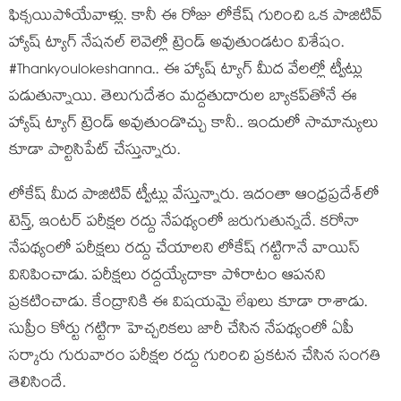
ఫిక్సయిపోయేవాళ్లు. కానీ ఈ రోజు లోకేష్ గురించి ఒక పాజిటివ్
హ్యాష్ ట్యాగ్ నేషనల్ లెవెల్లో ట్రెండ్ అవుతుండటం విశేషం.
#Thankyoulokeshanna.. ఈ హ్యాష్ ట్యాగ్ మీద వేలల్లో ట్వీట్లు
పడుతున్నాయి. తెలుగుదేశం మద్దతుదారుల బ్యాకప్‌తోనే ఈ
హ్యాష్ ట్యాగ్ ట్రెండ్ అవుతుండొచ్చు కానీ.. ఇందులో సామాన్యులు
కూడా పార్టిసిపేట్ చేస్తున్నారు.
లోకేష్ మీద పాజిటివ్ ట్వీట్లు వేస్తున్నారు. ఇదంతా ఆంధ్రప్రదేశ్‌లో
టెన్త్, ఇంటర్ పరీక్షల రద్దు నేపథ్యంలో జరుగుతున్నదే. కరోనా
నేపథ్యంలో పరీక్షలు రద్దు చేయాలని లోకేష్ గట్టిగానే వాయిస్
వినిపించాడు. పరీక్షలు రద్దయ్యేదాకా పోరాటం ఆపనని
ప్రకటించాడు. కేంద్రానికి ఈ విషయమై లేఖలు కూడా రాశాడు.
సుప్రీం కోర్టు గట్టిగా హెచ్చరికలు జారీ చేసిన నేపథ్యంలో ఏపీ
సర్కారు గురువారం పరీక్షల రద్దు గురించి ప్రకటన చేసిన సంగతి
తెలిసిందే.