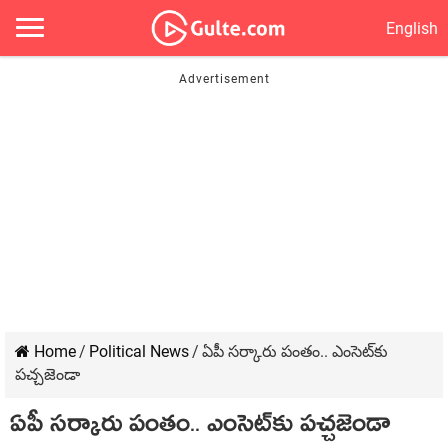
English
Home
/
Political News
/
ఏపీ స‌ర్కారు పంతం.. ఎంసెట్‌కు
ప‌చ్చ‌జెండా
ఏపీ స‌ర్కారు పంతం.. ఎంసెట్‌కు ప‌చ్చ‌జెండా