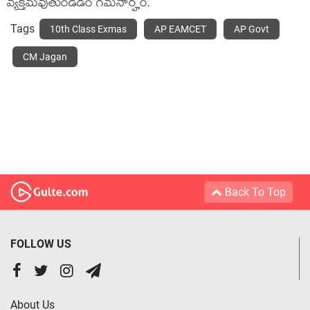
వ్య‌క్త‌మ‌వుతుండ‌డం గ‌మ‌నార్హం.
Tags
10th Class Exmas
AP EAMCET
AP Govt
CM Jagan
Back To Top
FOLLOW US
About Us