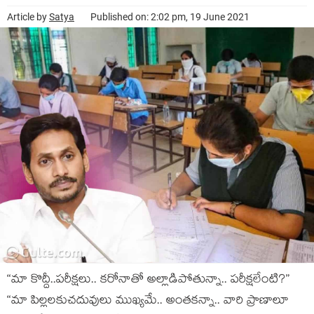
Article by
Satya
Published on: 2:02 pm, 19 June 2021
“మా కొద్దీ..ప‌రీక్ష‌లు.. క‌రోనాతో అల్లాడిపోతున్నా.. ప‌రీక్షలేంటి?”
“మా పిల్ల‌ల‌కుచ‌దువులు ముఖ్య‌మే.. అంత‌క‌న్నా.. వారి ప్రాణాలూ