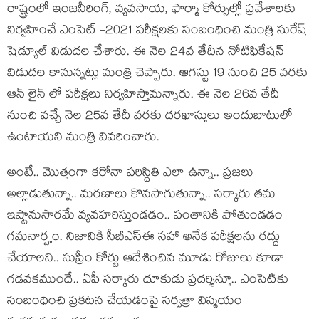
రాష్ట్రంలో ఇంజనీరింగ్, వ్యవసాయ, ఫార్మా కోర్సుల్లో ప్రవేశాలకు
నిర్వహించే ఎంసెట్ -2021 పరీక్షలకు సంబంధించి మంత్రి సురేష్
షెడ్యూల్ విడుదల చేశారు. ఈ నెల 24వ తేదీన నోటిఫికేషన్
విడుదల కానున్నట్లు మంత్రి చెప్పారు. ఆగస్టు 19 నుంచి 25 వరకు
ఆన్ లైన్ లో పరీక్షలు నిర్వహిస్తామన్నారు. ఈ నెల 26వ తేదీ
నుంచి వచ్చే నెల 25వ తేదీ వరకు దరఖాస్తులు అందుబాటులో
ఉంటాయని మంత్రి వివరించారు.
అంటే.. మొత్తంగా క‌రోనా ప‌రిస్థితి ఎలా ఉన్నా.. ప్ర‌జ‌లు
అల్లాడుతున్నా.. మర‌ణాలు కొన‌సాగుతున్నా.. స‌ర్కారు త‌మ
ఇష్టానుసార‌మే వ్య‌వ‌హ‌రిస్తుండ‌డం.. పంతానికి పోతుండ‌డం
గ‌మ‌నార్హం. నిజానికి సీబీఎస్ఈ స‌హా అనేక ప‌రీక్ష‌ల‌ను ర‌ద్దు
చేయాల‌ని.. సుప్రీం కోర్టు ఆదేశించిన మూడు రోజులు కూడా
గ‌డవ‌క‌ముందే.. ఏపీ స‌ర్కారు దూకుడు ప్ర‌ద‌ర్శిస్తూ.. ఎంసెట్‌కు
సంబంధించి ప్ర‌క‌ట‌న చేయ‌డంపై స‌ర్వ‌త్రా విస్మ‌యం