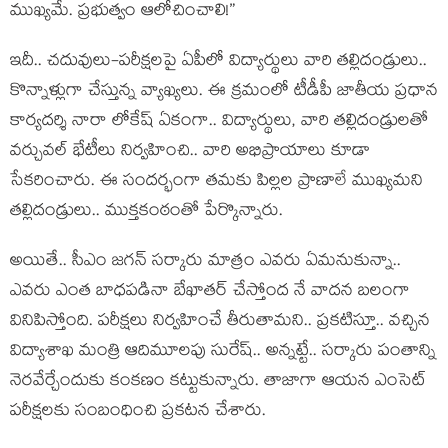
ముఖ్య‌మే. ప్ర‌భుత్వం ఆలోచించాలి!”
ఇదీ.. చ‌దువులు-ప‌రీక్ష‌ల‌పై ఏపీలో విద్యార్థులు వారి త‌ల్లిదండ్రులు..
కొన్నాళ్లుగా చేస్తున్న వ్యాఖ్య‌లు. ఈ క్ర‌మంలో టీడీపీ జాతీయ ప్ర‌ధాన
కార్య‌ద‌ర్శి నారా లోకేష్ ఏకంగా.. విద్యార్థులు, వారి త‌ల్లిదండ్రుల‌తో
వ‌ర్చువ‌ల్ భేటీలు నిర్వ‌హించి.. వారి అభిప్రాయాలు కూడా
సేక‌రించారు. ఈ సంద‌ర్భంగా త‌మ‌కు పిల్ల‌ల ప్రాణాలే ముఖ్య‌మని
త‌ల్లిదండ్రులు.. ముక్త‌కంఠంతో పేర్కొన్నారు.
అయితే.. సీఎం జ‌గ‌న్ స‌ర్కారు మాత్రం ఎవ‌రు ఏమ‌నుకున్నా..
ఎవ‌రు ఎంత బాధ‌ప‌డినా బేఖాతర్ చేస్తోంద నే వాద‌న బ‌లంగా
వినిపిస్తోంది. ప‌రీక్ష‌లు నిర్వ‌హించే తీరుతామ‌ని.. ప్ర‌క‌టిస్తూ.. వ‌చ్చిన
విద్యాశాఖ మంత్రి ఆదిమూల‌పు సురేష్‌.. అన్న‌ట్టే.. స‌ర్కారు పంతాన్ని
నెర‌వేర్చేందుకు కంక‌ణం క‌ట్టుకున్నారు. తాజాగా ఆయ‌న ఎంసెట్
ప‌రీక్ష‌ల‌కు సంబంధించి ప్ర‌క‌ట‌న చేశారు.