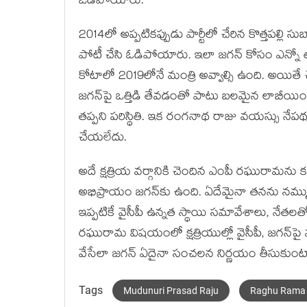
ఓడిపోయారు.
2014లో అప్ప‌టిక‌ప్పుడు పార్టీలో చేరిన కొత్త‌ప‌ల్
పోటీ చేసి ఓడిపోయారు. ఇలా జ‌గ‌న్ కోసం ఎన్నో త్యాగ
కోటాలో 2019లోనే మంత్రి అవ్వాల్సి ఉంది. అయితే 
జ‌గ‌న్‌పై ఒత్తిడి తేవ‌డంతో పాటు బ‌ల‌మైన లాబీయిం
త‌ప్ప‌ని ప‌రిస్థితి. ఇక రంగ‌నాథ రాజు వ‌య‌స్సు
చేయ‌లేదు.
అదే క్ష‌త్రియ వ‌ర్గానికి చెందిన ఎంపీ ర‌ఘురామ‌ను క
అభిప్రాయం జ‌గ‌న్‌కు ఉంది. ఏదేమైనా త‌న‌ను న‌మ్ముక
ఇప్ప‌టికే వైసీపీ ఉన్న‌త స్థాయి స‌మావేశాలు, నేత‌ల‌త
ర‌ఘురామ విష‌యంలో క్ష‌త్రియుల్లో వైసీపీ, జ‌గ‌న్‌పై 
వేసేలా జ‌గ‌న్ ఏదైనా సంచ‌ల‌న నిర్ణ‌యం తీసుక
Tags
Mudunuri Prasad Raju
Raghu Rama 