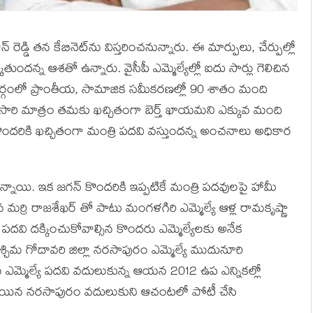
ెడ్డి త‌న కేబినెట్‌ను విస్త‌రించ‌నున్నారు. ఈ మార్పులు, చేర్పుల్లో
ుతుంద‌న్న ఆశ‌తో ఉన్నారు. వైసీపీ ఎమ్మెల్యేల్లో ఐదు సార్లు గెలిచిన
‌ర్గంలో ప్రాంతీయ, సామాజిక స‌మీక‌ర‌ణ‌ల్లో 90 శాతం మంది
సారి మాత్రం త‌మ‌కు ఖ‌చ్చితంగా బెర్త్ ఖాయ‌మ‌ని ఎక్కువ మంది
ొంద‌రికి ఖ‌చ్చితంగా మంత్రి ప‌ద‌వి వ‌స్తుంద‌న్న అంచ‌నాలు అధికార
ున్నాయి. ఇక జ‌గ‌న్ కొంద‌రికి ఇప్ప‌టికే మంత్రి ప‌ద‌వుల‌పై హామీ
మ‌ర్రి రాజ‌శేఖ‌ర్ తో పాటు మంగ‌ళ‌గిరి ఎమ్మెల్యే ఆళ్ల రామ‌కృష్ణా
రి ప‌ద‌వి ద‌క్కించుకోవాల్సిన కొంద‌రు ఎమ్మెల్యేల‌కు అనేక
శ్చిమ గోదావ‌రి జిల్లా న‌ర‌సాపురం ఎమ్మెల్యే ముదునూరి
ఎమ్మెల్యే ప‌ద‌వి వ‌దులుకున్న ఆయ‌న 2012 ఉప ఎన్నిక‌ల్లో
అయిన న‌ర‌సాపురం వ‌దులుకుని ఆచంట‌లో పోటీ చేసి