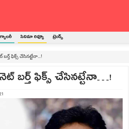
్యాలరీ
సినిమా రివ్యూ
ట్రెండ్స్
బ‌ర్త్ ఫిక్స్ చేసిన‌ట్టేనా…!
ెట్ బ‌ర్త్ ఫిక్స్ చేసిన‌ట్టేనా…!
021