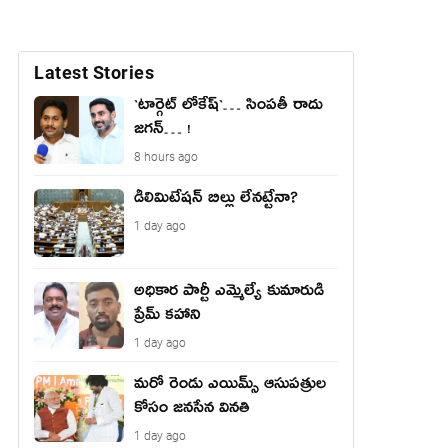
Latest Stories
`టార్గెట్ లోకేష్‌`… సింప‌తీ రాదు
జ‌గ‌న్‌… !
8 hours ago
డీలిమిటేషన్ బిల్లు లేన‌ట్టేనా?
1 day ago
అధికార పార్టీ ఎమ్మెల్యే కుమారుడి
ప్రేమ్ కహాని
1 day ago
మరో రెండు ఎయిమ్స్ ఆసుపత్రుల
కోసం జనసేన వినతి
1 day ago