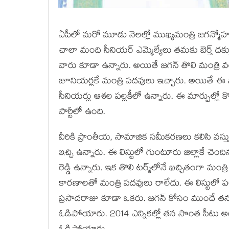
ఏపీలో మ‌రో మూడు నెలల్లో ముఖ్య‌మంత్రి జ‌గ‌న్మోహ‌న్ ర
చాలా మంది సీనియ‌ర్ ఎమ్మెల్యేలు త‌మ‌కు బెర్త్ ద‌క్క
వారు కూడా ఉన్నారు. అయితే జ‌గ‌న్ తొలి మంత్రి వ
జూనియ‌ర్ల‌కే మంత్రి ప‌ద‌వులు ఇచ్చారు. అయితే ఈ 
సీనియ‌ర్లు ఆశ‌ల పల్ల‌కీలో ఉన్నారు. ఈ మార్పుల్లో క
పార్టీలో ఉంది.
వీరికి ప్రాంతీయ‌, సామాజిక స‌మీక‌ర‌ణ‌లు క‌లిసి వ‌స్త
ఇచ్చి ఉన్నారు. ఈ లిస్టులో గుంటూరు జిల్లాకే చెందిన 
రెడ్డి ఉన్నారు. ఇక తొలి ట‌ర్మ్‌లోనే ఖ‌చ్చితంగా మంత్
కార‌ణాల‌తో మంత్రి ప‌ద‌వులు రాలేదు. ఈ లిస్టులో ప‌
ప్ర‌సాద‌రాజు కూడా ఒక‌రు. జ‌గ‌న్ కోసం ముందే త‌న 
ఓడిపోయారు. 2014 ఎన్నిక‌ల్లో త‌న సొంత సీటు 