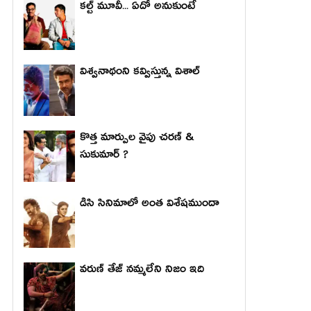
కల్ట్ మూవీ... ఏదో అనుకుంటే
విశ్వనాథంని కవ్విస్తున్న విశాల్
కొత్త మార్పుల వైపు చరణ్ &
సుకుమార్ ?
డిసి సినిమాలో అంత విశేషముందా
వరుణ్ తేజ్ నమ్మలేని నిజం ఇది