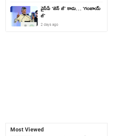
వైసీపీ ‘జెన్ జీ’ కాదు… ‘గంజాయ్
జీ’
2 days ago
Most Viewed