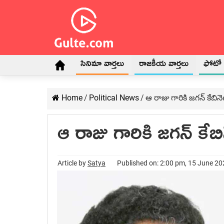
సినిమా వార్తలు
రాజకీయ వార్తలు
ఫోటో గ
Home
/
Political News
/
ఆ రాజు గారికి జ‌గ‌న్ కేబినెట్ 
ఆ రాజు గారికి జ‌గ‌న్ కేబిన
Article by
Satya
Published on: 2:00 pm, 15 June 2