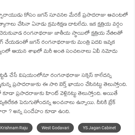
లి సుబ్బారాయుడు కోసం జ‌గ‌న్ సూచ‌న‌ల మేర‌కే ప్ర‌సాద‌రాజు ఆచంట‌లో
ాలు చేసినా ఏనాడు క్ర‌మ‌శిక్ష‌ణ దాట‌లేదు. ఇక క్ష‌త్రియ వ‌ర్గం
చెరుకువాడ రంగ‌నాథ‌రాజు జాతీయ స్థాయిలో క్ష‌త్రియ నేత‌ల‌తో
గ్ చేయ‌డంతో జ‌గ‌న్ రంగ‌నాథ‌రాజుకు మంత్రి ప‌ద‌వి ఇవ్వ‌క
 నేప‌థ్యంలో ఆయ‌న శాఖ‌లో మ‌రీ అంత సంచ‌ల‌నాలు ఏవీ న‌మోదు
‌ట్ట‌డి చేసే విష‌యంలోనూ రంగ‌నాథ‌రాజు స‌క్సెస్ కాలేద‌న్న
ున్న ప్ర‌సాద‌రాజుకు ఈ సారి బెర్త్ ఖాయం చేసిన‌ట్టు తెలుస్తోంది.
ో కూడా ప్ర‌సాద‌రాజుకు హింట్ వెళ్లిన‌ట్టు తెలుస్తోంది. అయితే
వ్య‌తిరేక‌త పెరుగుతోంద‌న్న అంచ‌నాలు ఉన్నాయి. దీనికి బ్రేక్
ుంటారా ? అన్న సందేహం కూడా ఉంది.
Krishnam Raju
West Godavari
YS Jagan Cabinet