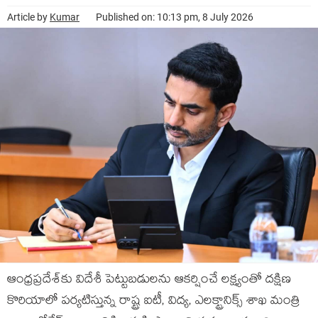
Article by
Kumar
Published on: 10:13 pm, 8 July 2026
ఆంధ్రప్రదేశ్‌కు విదేశీ పెట్టుబడులను ఆకర్షించే లక్ష్యంతో దక్షిణ
కొరియాలో పర్యటిస్తున్న రాష్ట్ర ఐటీ, విద్య, ఎలక్ట్రానిక్స్ శాఖ మంత్రి