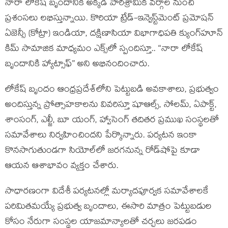
నారా లోకేష్ బృందానికి అక్కడి పారిశ్రామిక వర్గాల నుంచి
ప్రశంసలు లభిస్తున్నాయి. కొరియా ట్రేడ్-ఇన్వెస్ట్‌మెంట్ ప్రమోషన్
ఏజెన్సీ (కోట్రా) ఇండియా, దక్షిణాసియా విభాగాధిపతి క్యుంగ్‌హూన్
కిమ్ సామాజిక మాధ్యమం ఎక్స్‌లో స్పందిస్తూ.. “నారా లోకేష్
బృందానికి హ్యాట్సాఫ్” అని అభినందించారు.
లోకేష్ బృందం ఆంధ్రప్రదేశ్‌లోని పెట్టుబడి అవకాశాలు, ప్రభుత్వం
అందిస్తున్న ప్రోత్సాహకాలను వివరిస్తూ షూఆల్స్, సోలమ్, ఏపాక్ట్,
శాంసంగ్, ఎల్జీ, బూ యంగ్, హ్వాసెంగ్ తదితర ప్రముఖ సంస్థలతో
సమావేశాలు నిర్వహించిందని పేర్కొన్నారు. పర్యటన ఇంకా
కొనసాగుతుండగా సియోల్‌లో జరగనున్న రోడ్‌షోపై కూడా
ఆయన ఆశాభావం వ్యక్తం చేశారు.
సాధారణంగా విదేశీ పర్యటనల్లో మర్యాదపూర్వక సమావేశాలకే
పరిమితమయ్యే ప్రభుత్వ బృందాలు, ఈసారి మాత్రం పెట్టుబడుల
కోసం నేరుగా సంస్థల యాజమాన్యాలతో చర్చలు జరపడం