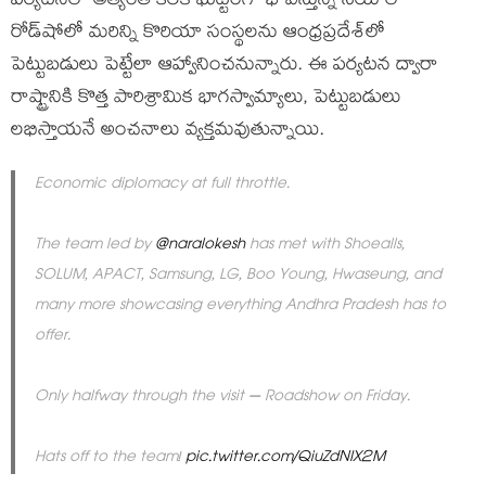
పర్యటనలో అత్యంత కీలక ఘట్టంగా భావిస్తున్న సియోల్
రోడ్‌షోలో మరిన్ని కొరియా సంస్థలను ఆంధ్రప్రదేశ్‌లో
పెట్టుబడులు పెట్టేలా ఆహ్వానించనున్నారు. ఈ పర్యటన ద్వారా
రాష్ట్రానికి కొత్త పారిశ్రామిక భాగస్వామ్యాలు, పెట్టుబడులు
లభిస్తాయనే అంచనాలు వ్యక్తమవుతున్నాయి.
Economic diplomacy at full throttle.
The team led by
@naralokesh
has met with Shoealls,
SOLUM, APACT, Samsung, LG, Boo Young, Hwaseung, and
many more showcasing everything Andhra Pradesh has to
offer.
Only halfway through the visit – Roadshow on Friday.
Hats off to the team!
pic.twitter.com/QiuZdNIX2M