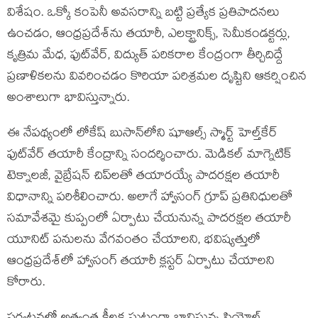
విశేషం. ఒక్కో కంపెనీ అవసరాన్ని బట్టి ప్రత్యేక ప్రతిపాదనలు
ఉంచడం, ఆంధ్రప్రదేశ్‌ను తయారీ, ఎలక్ట్రానిక్స్, సెమీకండక్టర్లు,
కృత్రిమ మేధ, ఫుట్‌వేర్, విద్యుత్ పరికరాల కేంద్రంగా తీర్చిదిద్దే
ప్రణాళికలను వివరించడం కొరియా పరిశ్రమల దృష్టిని ఆకర్షించిన
అంశాలుగా భావిస్తున్నారు.
ఈ నేపథ్యంలో లోకేష్ బుసాన్‌లోని షూఆల్స్ స్మార్ట్ హెల్త్‌కేర్
ఫుట్‌వేర్ తయారీ కేంద్రాన్ని సందర్శించారు. మెడికల్ మాగ్నెటిక్
టెక్నాలజీ, వైబ్రేషన్ చిప్‌లతో తయారయ్యే పాదరక్షల తయారీ
విధానాన్ని పరిశీలించారు. అలాగే హ్వాసంగ్ గ్రూప్ ప్రతినిధులతో
సమావేశమై కుప్పంలో ఏర్పాటు చేయనున్న పాదరక్షల తయారీ
యూనిట్ పనులను వేగవంతం చేయాలని, భవిష్యత్తులో
ఆంధ్రప్రదేశ్‌లో హ్వాసంగ్ తయారీ క్లస్టర్ ఏర్పాటు చేయాలని
కోరారు.