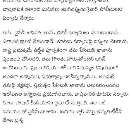
అయింది. దీని వెనుక ఎవ‌రున్నార‌న్న‌ది తెలియాల్సి ఉంది.
వాస్త‌వానికి ఇలాంటి ఘ‌ట‌న‌లు జ‌రిగిన‌ప్పుడు సైబ‌ర్ పోలీసుల‌కు
ఫిర్యాదు చేస్తారు.
కానీ.. వైసీపీ అధినేత జ‌గ‌న్ ఎవ‌రికీ ఫిర్యాదులు చేయ‌కుండానే..
ఎలాంటి క్లారిటీ లేకుండానే.. కూట‌మి స‌ర్కారుపై నిప్పులు చెరిగారు.
రాష్ట్ర ప్ర‌భుత్వ‌మే ఉద్దేశ పూర్వ‌కంగా త‌మ ఫేస్‌బుక్ ఖాతాను
స్తంభింప చేసింద‌ని, త‌మ గొంతు నొక్కుతోంద‌ని జ‌గ‌న్
ఆరోపించారు. ప్ర‌జ‌ల విష‌యంలో వారి స‌మ‌స్య‌ల విష‌యంలో
అండ‌గా ఉన్నామ‌ని, ప్ర‌భుత్వాన్ని నిల‌దీస్తున్నామ‌ని.. అందుకే
త‌మ‌పై క‌క్ష‌క‌ట్టి.. ప్ర‌భుత్వం ఫేస్‌బుక్ ఖాతాను నిలువ‌రించింద‌ని
ఆరోప‌ణ‌ల అస్త్రాల‌ను ప్ర‌యోగించారు. వాస్త‌వానికి కూట‌మి స‌ర్కారు
కూడా సోష‌ల్ మీడియాను ప్ర‌మోట్ చేస్తోంది. ఇలాంటి
స‌మ‌యంలో వైసీపీ ఖాతాను ఎందుకు బ్లాక్ చేస్తుంద‌న్న‌ది టీడీపీ
నేత‌ల ప్ర‌శ్న‌.