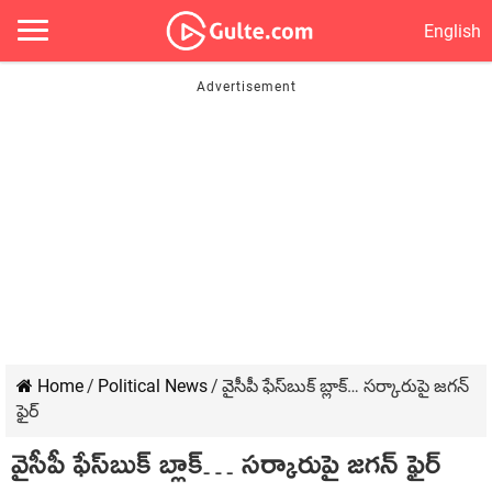
English
Home
/
Political News
/
వైసీపీ ఫేస్‌బుక్ బ్లాక్‌… స‌ర్కారుపై జ‌గ‌న్
ఫైర్
వైసీపీ ఫేస్‌బుక్ బ్లాక్‌… స‌ర్కారుపై జ‌గ‌న్ ఫైర్