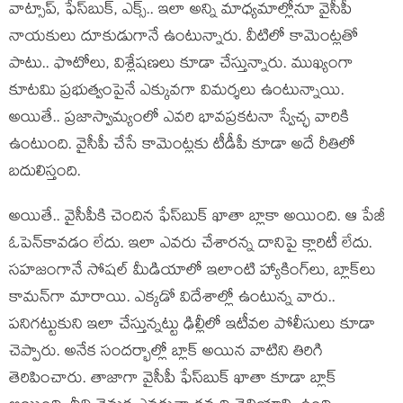
వాట్సాప్‌, ఫేస్‌బుక్, ఎక్స్‌.. ఇలా అన్ని మాధ్య‌మాల్లోనూ వైసీపీ
నాయ‌కులు దూకుడుగానే ఉంటున్నారు. వీటిలో కామెంట్ల‌తో
పాటు.. ఫొటోలు, విశ్లేష‌ణ‌లు కూడా చేస్తున్నారు. ముఖ్యంగా
కూట‌మి ప్ర‌భుత్వంపైనే ఎక్కువ‌గా విమర్శ‌లు ఉంటున్నాయి.
అయితే.. ప్ర‌జాస్వామ్యంలో ఎవ‌రి భావ‌ప్ర‌క‌టనా స్వేచ్ఛ వారికి
ఉంటుంది. వైసీపీ చేసే కామెంట్ల‌కు టీడీపీ కూడా అదే రీతిలో
బ‌దులిస్తంది.
అయితే.. వైసీపీకి చెందిన ఫేస్‌బుక్ ఖాతా బ్లాకా అయింది. ఆ పేజీ
ఓపెన్‌కావ‌డం లేదు. ఇలా ఎవ‌రు చేశార‌న్న దానిపై క్లారిటీ లేదు.
స‌హ‌జంగానే సోష‌ల్ మీడియాలో ఇలాంటి హ్యాకింగ్‌లు, బ్లాక్‌లు
కామ‌న్‌గా మారాయి. ఎక్క‌డో విదేశాల్లో ఉంటున్న వారు..
ప‌నిగ‌ట్టుకుని ఇలా చేస్తున్న‌ట్టు ఢిల్లీలో ఇటీవ‌ల పోలీసులు కూడా
చెప్పారు. అనేక సంద‌ర్భాల్లో బ్లాక్ అయిన వాటిని తిరిగి
తెరిపించారు. తాజాగా వైసీపీ ఫేస్‌బుక్ ఖాతా కూడా బ్లాక్