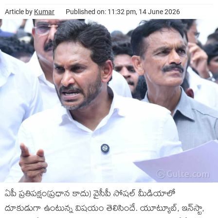
Article by
Kumar
Published on: 11:32 pm, 14 June 2026
ఏపీ ప్ర‌తిప‌క్షం(ప్ర‌ధాన కాదు) వైసీపీ సోష‌ల్ మీడియాలో
దూకుడుగా ఉంటున్న విష‌యం తెలిసిందే. యూట్యూబ్‌, ఇన్‌స్టా,