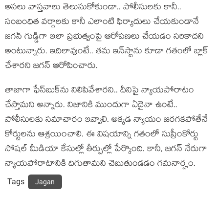
అస‌లు వాస్త‌వాలు తెలుసుకోకుండా.. పోలీసుల‌కు కానీ..
సంబంధిత వ‌ర్గాల‌కు కానీ ఎలాంటి ఫిర్యాదులు చేయ‌కుండానే
జ‌గ‌న్ గుడ్డిగా ఇలా ప్ర‌భుత్వంపై ఆరోప‌ణ‌లు చేయ‌డం స‌రికాద‌ని
అంటున్నారు. ఇదిలావుంటే.. త‌మ ఇన్‌స్టాను కూడా గ‌తంలో బ్లాక్
చేశార‌ని జ‌గ‌న్ ఆరోపించారు.
తాజాగా ఫేస్‌బుక్‌ను నిలిపివేశార‌ని.. దీనిపై న్యాయ‌పోరాటం
చేస్తామ‌ని అన్నారు. నిజానికి ముందుగా ఏదైనా ఉంటే..
పోలీసుల‌కు స‌మాచారం ఇవ్వాలి. అక్క‌డ న్యాయం జ‌ర‌గ‌క‌పోతేనే
కోర్టుల‌ను ఆశ్ర‌యించాలి. ఈ విష‌యాన్ని గ‌తంలో సుప్రీంకోర్టు
సోష‌ల్ మీడియా కేసుల్లో తీర్పుల్లో పేర్కొంది. కానీ, జ‌గ‌న్ నేరుగా
న్యాయ‌పోరాటానికి దిగుతామ‌ని చెబుతుండ‌డం గ‌మ‌నార్హం.
Tags
Jagan