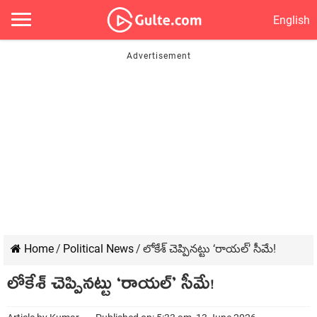
English
Home
/
Political News
/
లోకేశ్ చెప్పినట్టు ‘రాయల్’ సీమే!
లోకేశ్ చెప్పినట్టు ‘రాయల్’ సీమే!