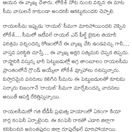
ఆయన ఈ వ్యాఖ్య చేశారు. లోకేశ్ నోట నుంచి వచ్చిన ఈ మాట
సీమ వాసులనే కాకుండా అందరినీ ఆకట్టుకుందని చెప్పాలి.
రాయలసీమ ఇప్పుడు ‘రాయల్’ సీమగా మారిపోయిందని చెప్పిన
లోకేశ్… సీమలో ఇటీవలే రాయల్ ఎన్ ఫీల్డ్ బైకుల తయారీ
పరిశ్రమ వచ్చిందన్న కోణంలోనే ఈ వ్యాఖ్య చేసి ఉండవచ్చు గానీ…
వాస్తవ పరిస్థితి చూస్తే… ఈ వ్యాఖ్య అక్షర సత్యమని చెప్పక తప్పదు.
రాష్ట్రానికి వస్తున్న భారీ పెట్టుబడుల్లో అగ్ర తాంబూలం రాయలసీమ
ప్రాంతంలోనే గ్రౌండ్ అయ్యేలా లోకేశ్ వ్యూహాలు రచిస్తున్నారు.
విస్తారమైన వనరులు కలిగిన సీమను ఈ పెట్టుబడులతో కూటమి
సర్కారు నిజంగానే ‘రాయల్’ సీమగా మార్చేసిందన్న వాదనలు
అయితే ఆసక్తి రేకెత్తిస్తున్నాయి.
రాయలసీమలో గత టీడీపీ ప్రభుత్వ హయాంలో ఏకంగా కియా
కార్ల కంపెనీ ఏర్పాటైంది. ఈ కంపెనీ రాకతో ఎడారి జిల్లాగా
కనిపించిన అనంతపురం జిల్లా రూపురేఖలే మారిపోయాయి.