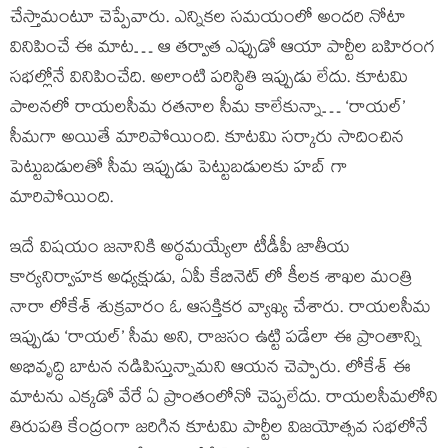
చేస్తామంటూ చెప్పేవారు. ఎన్నికల సమయంలో అందరి నోటా
వినిపించే ఈ మాట… ఆ తర్వాత ఎప్పుడో ఆయా పార్టీల బహిరంగ
సభల్లోనే వినిపించేది. అలాంటి పరిస్థితి ఇప్పుడు లేదు. కూటమి
పాలనలో రాయలసీమ రతనాల సీమ కాలేకున్నా… ‘రాయల్’
సీమగా అయితే మారిపోయింది. కూటమి సర్కారు సాదించిన
పెట్టుబడులతో సీమ ఇప్పుడు పెట్టుబడులకు హబ్ గా
మారిపోయింది.
ఇదే విషయం జనానికి అర్థమయ్యేలా టీడీపీ జాతీయ
కార్యనిర్వాహక అధ్యక్షుడు, ఏపీ కేబినెట్ లో కీలక శాఖల మంత్రి
నారా లోకేశ్ శుక్రవారం ఓ ఆసక్తికర వ్యాఖ్య చేశారు. రాయలసీమ
ఇప్పుడు ‘రాయల్’ సీమ అని, రాజసం ఉట్టి పడేలా ఈ ప్రాంతాన్ని
అభివృద్ధి బాటన నడిపిస్తున్నామని ఆయన చెప్పారు. లోకేశ్ ఈ
మాటను ఎక్కడో వేరే ఏ ప్రాంతంలోనో చెప్పలేదు. రాయలసీమలోని
తిరుపతి కేంద్రంగా జరిగిన కూటమి పార్టీల విజయోత్సవ సభలోనే