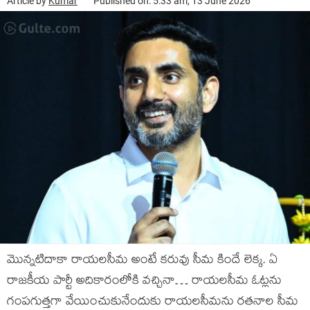
Article by
Kumar
Published on: 5:33 am, 13 June 2026
మొన్నటిదాకా రాయలసీమ అంటే కరువు సీమ కిందే లెక్క. ఏ
రాజకీయ పార్టీ అదికారంలోకి వచ్చినా… రాయలసీమ ఓట్లను
గంపగుత్తగా వేయించుకునేందుకు రాయలసీమను రతనాల సీమ