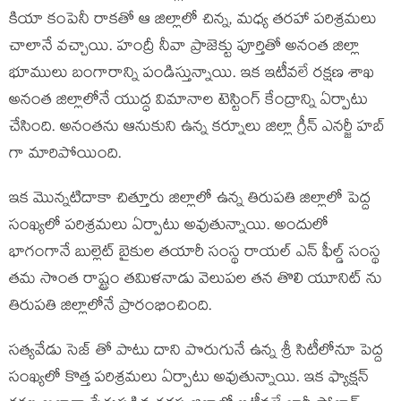
కియా కంపెనీ రాకతో ఆ జిల్లాలో చిన్న, మధ్య తరహా పరిశ్రమలు
చాలానే వచ్చాయి. హంద్రీ నీవా ప్రాజెక్టు పూర్తితో అనంత జిల్లా
భూములు బంగారాన్ని పండిస్తున్నాయి. ఇక ఇటీవలే రక్షణ శాఖ
అనంత జిల్లాలోనే యుద్ధ విమానాల టెస్టింగ్ కేంద్రాన్ని ఏర్పాటు
చేసింది. అనంతను ఆనుకుని ఉన్న కర్నూలు జిల్లా గ్రీన్ ఎనర్జీ హబ్
గా మారిపోయింది.
ఇక మొన్నటిదాకా చిత్తూరు జిల్లాలో ఉన్న తిరుపతి జిల్లాలో పెద్ద
సంఖ్యలో పరిశ్రమలు ఏర్పాటు అవుతున్నాయి. అందులో
భాగంగానే బుల్లెట్ బైకుల తయారీ సంస్థ రాయల్ ఎన్ ఫీల్డ్ సంస్థ
తమ సొంత రాష్ట్రం తమిళనాడు వెలుపల తన తొలి యూనిట్ ను
తిరుపతి జిల్లాలోనే ప్రారంభించింది.
సత్యవేడు సెజ్ తో పాటు దాని పొరుగునే ఉన్న శ్రీ సిటీలోనూ పెద్ద
సంఖ్యలో కొత్త పరిశ్రమలు ఏర్పాటు అవుతున్నాయి. ఇక ఫ్యాక్షన్