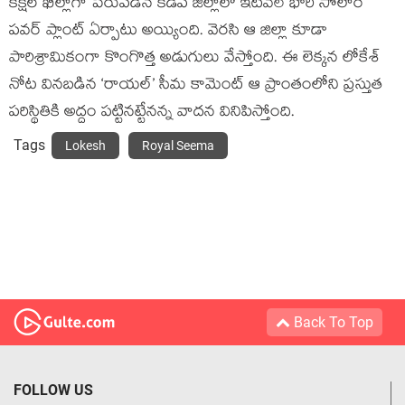
కక్షల ఖిల్లాగా పేరుపడిన కడప జిల్లాలో ఇటీవలే భారీ సోలార్
పవర్ ప్లాంట్ ఏర్పాటు అయ్యింది. వెరసి ఆ జిల్లా కూడా
పారిశ్రామికంగా కొంగొత్త అడుగులు వేస్తోంది. ఈ లెక్కన లోకేశ్
నోట వినబడిన ‘రాయల్’ సీమ కామెంట్ ఆ ప్రాంతంలోని ప్రస్తుత
పరిస్థితికి అద్దం పట్టినట్టేనన్న వాదన వినిపిస్తోంది.
Tags
Lokesh
Royal Seema
Back To Top
FOLLOW US