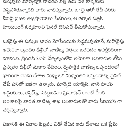
వస్తువులు మార్కెట్లోకి రావడం వల్ల తమ దేశ కార్మికులు
నష్టపోతున్నారని వారు వాదిస్తున్నారు. జూలై ఆరో తేదీ వరకు
దీనిపై ప్రజల అభిప్రాయాలు సేకరించి, ఆ తర్వాత పబ్లిక్
హియరింగ్ నిర్వహించి ఫైనల్ డెసిషన్ తీసుకోనున్నారు.
ఒకవైపు ఈ పన్నుల భారం మోపేందుకు సిద్ధమవుతూనే, మరోవైపు
అమెరికా బృందం ఢిల్లీలో వాణిజ్య చర్చలు జరపడం ఆసక్తికరంగా
మారింది. బ్రెండన్ లించ్ నేతృత్వంలోని అమెరికా అధికారుల టీమ్
ప్రస్తుతం ఢిల్లీలో మకాం వేసింది. ద్వైపాక్షిక వాణిజ్య ఒప్పందంలో
భాగంగా రెండు దేశాల మధ్య ఒక మధ్యంతర ఒప్పందాన్ని ఫైనల్
చేసే పనిలో బిజీగా ఉన్నారు. మార్కెట్ యాక్సెస్, నాన్ టారిఫ్
అడ్డంకులు, కస్టమ్స్, పెట్టుబడుల ప్రమోషన్ లాంటి కీలక
అంశాలపై భారత వాణిజ్య శాఖ అధికారులతో వారు సీరియస్ గా
చర్చిస్తున్నారు.
నిజానికి ఈ ఏడాది ఫిబ్రవరి ఏడో తేదీన ఇరు దేశాలు ఒక ఫ్రేమ్