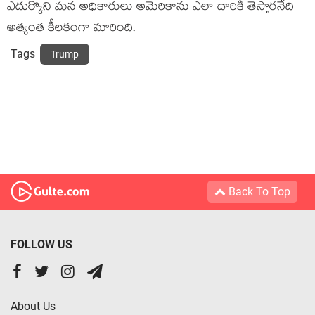
ఎదుర్కొని మన అధికారులు అమెరికాను ఎలా దారికి తెస్తారనేది
అత్యంత కీలకంగా మారింది.
Tags
Trump
Back To Top
FOLLOW US
About Us