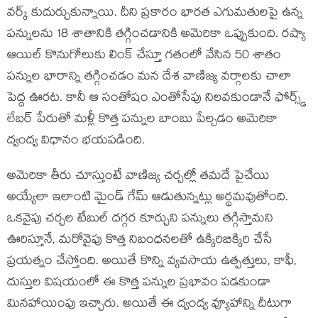
వర్క్ కుదుర్చుకున్నాయి. దీని ప్రకారం భారత ఎగుమతులపై ఉన్న
పన్నులను 18 శాతానికి తగ్గించడానికి అమెరికా ఒప్పుకుంది. రష్యా
ఆయిల్ కొనుగోలుకు లింక్ చేస్తూ గతంలో వేసిన 50 శాతం
పన్నుల భారాన్ని తగ్గించడం మన దేశ వాణిజ్య వర్గాలకు చాలా
పెద్ద ఊరట. కానీ ఆ సంతోషం ఎంతోసేపు నిలవకుండానే ఫోర్స్డ్
లేబర్ పేరుతో మళ్లీ కొత్త పన్నుల బాంబు పేల్చడం అమెరికా
ద్వంద్వ విధానం భయపడింది.
అమెరికా తీరు చూస్తుంటే వాణిజ్య చర్చల్లో తమదే పైచేయి
అయ్యేలా ఇలాంటి మైండ్ గేమ్ ఆడుతున్నట్లు అర్థమవుతోంది.
ఒకవైపు చర్చల టేబుల్ దగ్గర కూర్చుని పన్నులు తగ్గిస్తామని
ఊరిస్తూనే, మరోవైపు కొత్త నిబంధనలతో ఉక్కిరిబిక్కిరి చేసే
ప్రయత్నం చేస్తోంది. అయితే కొన్ని వ్యవసాయ ఉత్పత్తులు, కాఫీ,
దుస్తుల విషయంలో ఈ కొత్త పన్నుల ప్రభావం పడకుండా
మినహాయింపు ఇచ్చారు. అయితే ఈ ద్వంద్వ వ్యూహాన్ని దీటుగా