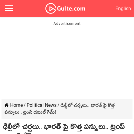
English
Home
/
Political News
/
ఢిల్లీలో చర్చలు.. భారత్ పై కొత్త
పన్నులు.. ట్రంప్ డబుల్ గేమ్!
ఢిల్లీలో చర్చలు.. భారత్ పై కొత్త పన్నులు.. ట్రంప్