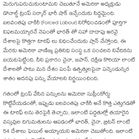
మెరుగుపరుచుకుంటామని చెబుతూనే అమెరికా అధ్యక్షుడు
డొనాల్డ్ ట్రంప్ సర్కార్ భారీ షాక్ ఇచ్చేందుకు సిద్ధమైంది.
బలవంతపు చాకిరీ (Forced Labour) నిరోధించడంలో పూర్తిగా
విఫలమయ్యారనే నెపంతో భారత్ తో సహా దాదాపు అరవై
దేశాలపై కొత్తగా టారిఫ్ లు విధించేందుకు ప్లాన్ చేస్తోంది. ఈ
మేరకు అమెరికా వాణిజ్య ప్రతినిధి సంస్థ ఒక సంచలన నివేదికను
బయటపెట్టింది. దీని ప్రకారం చైనా, జపాన్, దక్షిణ కొరియా లాంటి
దేశాలతో పాటు మన దేశం పంపే ఉత్పత్తులపైనా పన్నెండున్నర
శాతం అదనపు పన్ను వేయాలని నిర్ణయించింది.
గతంలో ట్రంప్ వేసిన పన్నులను అమెరికా సుప్రీంకోర్టు
కొట్టివేయడంతో, ఇప్పుడు బలవంతపు చాకిరీ అనే కొత్త ఎత్తుగడతో
ఈ టారిఫ్ లను తెరపైకి తెచ్చారు. ఇలాంటి పద్ధతుల్లో తయారైన
వస్తువుల దిగుమతులను ఆపడంలో భారత్, చైనా, బ్రిటన్ లాంటి
54 దేశాలు ఫెయిల్ అయ్యాయని అమెరికా చెబుతోంది. ఇలాంటి