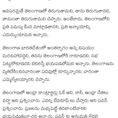
అవసరమైతే తెలంగాణలో తిరుగుతామని, తాను తిరుగుతానని,
తామంతా తిరుగుతామని చెప్పారు. అంతేకాదు, తెలంగాణలోని
ప్రతి సమస్య మీద మాట్లాడతానని, ప్రతి అన్యాయాన్ని
ఎదుర్కుంటామని అన్నారు.
తెలంగాణ భారతదేశంలో అంతర్భాగం అన్న విషయం
మరచిపోవద్దని, తనను తెలంగాణలోకి రాకూడదని, సభ
పెట్టుకోకూడదని బెదిరిస్తే భయపడబోమని అన్నారు. తెలంగాణను
వ్యతిరేకించినవారంతా పదవుల్లో కూర్చున్నారని, వారంతా
ఎమ్మెల్యేలయ్యారని చెప్పారు.
తెలంగాణలో ఆంధ్రా కాంట్రాక్టర్లు ఓకే అని, కానీ, ఆంధ్రా నేతలు
వద్దా అని ప్రశ్నించారు. ఎవర్ని బేవకూఫ్ లు చేస్తారు అని పవన్
ప్రశ్నించారు. ప్రజలను మభ్యపెట్టి తనలాంటివారిని
భయపెడుతున్నారని అన్నారు. పవన్ కు అనుమతి లేదని