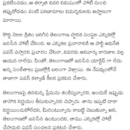
ప్రకటించడం..ఆ తర్వాత చివరి నిమిషంలో పోటీ నుంచి
తప్పుకోవడం వంటి పరిణామాలు విమర్శకులకు అస్త్రాలుగా
మారాయి.
కొద్ది నెలల క్రితం జరిగిన తెలంగాణ స్థానిక సంస్థల ఎన్నికల్లో
జనసేన పోటీ చేసింది. ఆ ఎన్నికల ప్రచారానికి ఆ పార్టీ అధినేత
పవన్ వస్తారని ప్రచారం చేసినా..చివరకు అనివార్య కారణాల వల్ల
ఆయన రాలేదు. దీంతో, తెలంగాణలో జనసేన యాక్టివ్ గా లేదు
అన్న సంకేతాలు ప్రజల్లోకి బలంగా వెళ్లాయి. ఈ నేపథ్యంలోనే
తాజాగా పవన్ కల్యాణ్ కీలక ప్రకటన చేశారు.
తెలంగాణపై తనకున్న ప్రేమను శంకిస్తున్నారని, అందుకే ఇప్పుడు
తానొక నిర్ణయం తీసుకున్నానని చెప్పారు. తాను ఇప్పటి దాకా
నిర్ణయించుకోలేదని, మీరంటున్నారు కాబట్టి చెబుతున్నా అని,
తెలంగాణలో జనసేన ఉంటుందని, తాము ఎన్నికల్లో పోటీ
చేస్తామని పవన్ సంచలన ప్రకటన చేశారు.