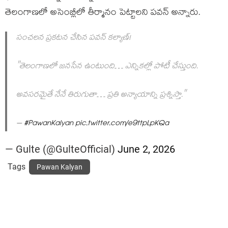
తెలంగాణలో అసెంబ్లీలో తీర్మానం పెట్టాలని పవన్ అన్నారు.
సంచలన ప్రకటన చేసిన పవన్ కల్యాణ్!
"తెలంగాణలో జనసేన ఉంటుంది… ఎన్నికల్లో పోటీ చేస్తుంది.
అవసరమైతే నేనే తిరుగుతా… ప్రతి అన్యాయాన్ని ప్రశ్నిస్తా."
–
#PawanKalyan
pic.twitter.com/e9ttpLpKQa
— Gulte (@GulteOfficial)
June 2, 2026
Tags
Pawan Kalyan