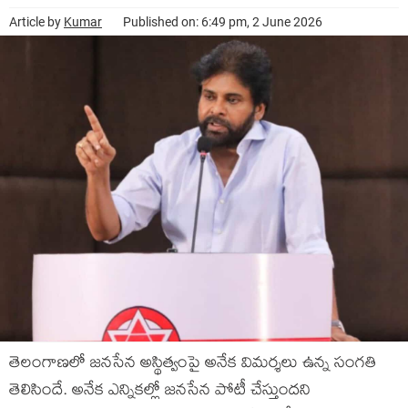
Article by
Kumar
Published on: 6:49 pm, 2 June 2026
తెలంగాణలో జనసేన అస్థిత్వంపై అనేక విమర్శలు ఉన్న సంగతి
తెలిసిందే. అనేక ఎన్నికల్లో జనసేన పోటీ చేస్తుందని