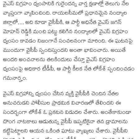
వైఎస్ విగ్రహం ధ్వంసానికి గురైందన్న వార్త క్షణాల్లో తెలుగు నేల
వ్యాప్తంగా వ్యాపించింది. రాయలసీమలో ప్రధానమైన నంద్యాల
జిల్లాలో… అది కూడా వైసీపీకి, ఆ పార్టీ అధినేత వైఎస్ జగన్
మోహన్ రెడ్డికి మంచి పట్టు కలిగిన నంద్యాలలో వైఎస్ విగ్రహం
ధ్వంసం కావడం నిజంగానే సంచలనంగా మారింది. ఈ ఘటనపై
ముందుగా వైసీపీ స్పందిస్తుందని అంతా భావించారు. అయితే
అందరి అంచనాలను తలకిందులు చేస్తూ వైఎస్ విగ్రహం
ధ్వంసంపై అధికార టీడీపీ, ఆ పార్టీ కీలక నేత లోకేశ్ స్పందించడం
గమనార్హం.
వైఎస్ విగ్రహాన్ని ధ్వంసం చేసిన వ్యక్తి వైసీపీకి చెందిన నేతల
అనుచరుడని పోలీసుల ప్రాథమిక విచారణలో తేలిందని ఈ
సందర్భంగా లోకేశ్ ఓ ప్రకటన విడుదల చేశారు. అంతేకాకుండా
దొంగ నాటకాలు ఆడుతున్న వైసీపీ ఇప్పటికైనా తన డ్రామాలను
కట్టిపెట్టాలని ఆయన ఒకింత ఘాటు వ్యాఖ్యలు చేశారు. వైసీపీని