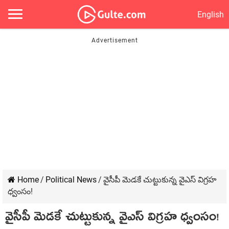
English
Home
/
Political News
/
వైసీపీ మెడకే చుట్టుకున్న వైఎస్ విగ్రహ
ధ్వంసం!
వైసీపీ మెడకే చుట్టుకున్న వైఎస్ విగ్రహ ధ్వంసం!