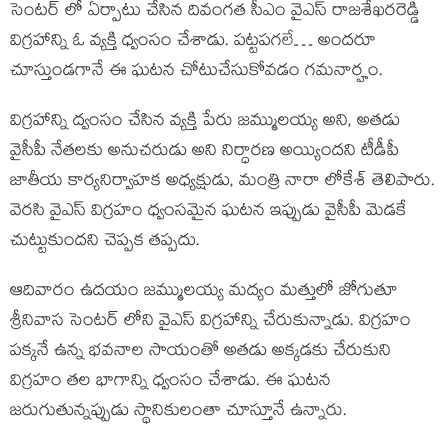
సెంటర్ లో ఏర్పాటు చేసిన దివంగత సీఎం వైఎస్ రాజశేఖరరెడ్డి
విగ్రహాన్ని ఓ వ్యక్తి ధ్వంసం చేశాడు. పట్టపగలే… అందరూ
చూస్తుండగానే ఈ ఘటన చోటుచేసుకోవడం గమనార్హం.
విగ్రహాన్ని ద్వంసం చేసిన వ్యక్తి పేరు జమ్ములయ్య అని, అతడు
వైసీపీ నేతలకు అనుచరుడు అని నిర్ధారణ అయ్యిందని టీడీపీ
జాతీయ కార్యనిర్వాహక అధ్యక్షుడు, మంత్రి నారా లోకేశ్ తెలిపారు.
వెరసి వైఎస్ విగ్రహం ధ్వంసమైన ఘటన ఇప్పుడు వైసీపీ మెడకే
చుట్టుకుందని చెప్పక తప్పదు.
ఆదివారం ఉదయం జమ్ములయ్య మద్యం మత్తులో జోగుతూ
శ్రీనివాస సెంటర్ లోని వైఎస్ విగ్రహాన్ని చేరుకున్నాడు. విగ్రహం
పక్కనే ఉన్న భవనాల సాయంతో అతడు అక్కడకు చేరుకుని
విగ్రహం తల భాగాన్ని ధ్వంసం చేశాడు. ఈ ఘటన
జరుగుతున్నప్పుడు స్థానికులంతా చూస్తూనే ఉన్నారు.