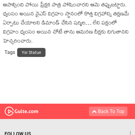
ఆపాల్సింది పోయి ప్రేక్షక పాత్ర పోషించారని ఆమె తప్పుబట్టారు.
ధ్వంసం అయిన వైఎస్ విగ్రహం స్థానంలో కొత్త విగ్రహాన్ని తక్షణమే
ఏర్పాటు చేయాలని డిమాండ్ చేసిన షర్మిల… లేని పక్షంలో
విగ్రహం ధ్వంసం అయిన చోటే తాను ఆమరణ దీక్షకు దిగుతానని
హెచ్చరించారు.
Tags
Ysr Statue
Back To Top
FOLLOW US