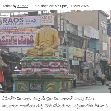
Article by
Kumar
Published on: 5:51 pm, 31 May 2026
ఏపీలోని నంద్యాల జిల్లా కేంద్రం నంద్యాలలో సెలవు దినం
ఆదివారం రాజకీయ రచ్చ చోటుచేసుకుంది. పట్టణంలోని శ్రీనివాస