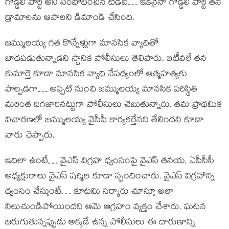
గొడ్డలి పార్టీ అని సంబోధించిన టీడీపీ… ఇకనైనా గొడ్డలి పార్టీ తన
డ్రామాలను ఆపాలని డిమాండ్ చేసింది.
జమ్ములయ్య గత కొన్నేళ్లుగా మానసిక వ్యాదితో
బాధపడుతున్నాడని స్థానిక పోలీసులు తెలిపారు. ఇటీవలే తన
కుమార్తె కూడా మానసిక వ్యాధి నేపథ్యంలో ఆత్మహత్యకు
పాల్పడగా… అప్పటి నుంచి జమ్ములయ్య మానసిక పరిస్థితి
మరింత దిగజారినట్టుగా పోలీసులు చెబుతున్నారు. తమ ప్రాథమిక
విచారణలో జమ్ములయ్య వైసీపీ కార్యకర్తేనని తేలిందని కూడా
వారు చెప్పారు.
ఇదిలా ఉంటే… వైఎస్ విగ్రహ ధ్వంసంపై వైఎస్ తనయ, ఏపీసీసీ
అధ్యక్షురాలు వైఎస్ షర్మిల కూడా స్పందించారు. వైఎస్ విగ్రహాన్ని
ధ్వంసం చేస్తుంటే… కూటమి సర్కారు చూస్తూ అలా
నిలుచుండిపోయిందని ఆమె ఆగ్రహం వ్యక్తం చేశారు. ఘటన
జరుగుతున్నప్పుడు అక్కడే ఉన్న పోలీసులు ఈ దారుణాన్ని