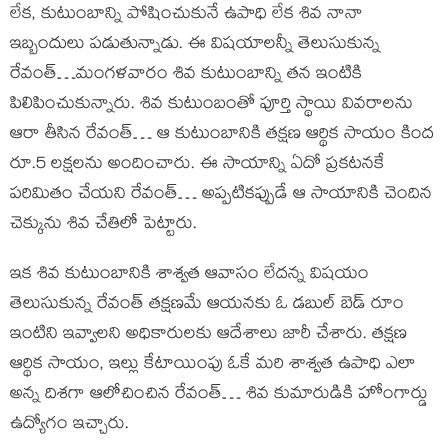
లేక, కుటుంబాన్ని పోషించుకునే ఉపాధి లేక శివ నానా
ఇబ్బందులు పడుతున్నాడు. ఈ విషయాలన్నీ తెలుసుకున్న
రేవంత్…మంగళవారం శివ కుటుంబాన్ని తన ఇంటికి
పిలిపించుకున్నారు. శివ కుటుంబంతో పూర్తి స్థాయి వివరాలను
ఆరా తీసిన రేవంత్… ఆ కుటుంబానికి తక్షణ ఆర్థిక సాయం కింద
రూ.5 లక్షలను అందించారు. ఈ సాయాన్ని ఏదో ప్రకటనకే
పరిమితం చేయని రేవంత్… అప్పటికప్పుడే ఆ సాయానికి చెందిన
చెక్కును శివ చేతిలో పెట్టారు.
ఇక శివ కుటుంబానికి శాశ్వత ఆవాసం లేదన్న విషయం
తెలుసుకున్న రేవంత్ తక్షణమే ఆయనకు ఓ డబుల్ బెడ్ రూం
ఇంటిని ఇవ్వాలని అధికారులకు ఆదేశాలు జారీ చేశారు. తక్షణ
ఆర్థిక సాయం, ఇల్లు కేటాయింపు ఓకే మరి శాశ్వత ఉపాధి ఎలా
అన్న దిశగా ఆలోచించిన రేవంత్… శివ కుమారుడికి హోంగార్డు
ఉద్యోగం ఇచ్చారు.