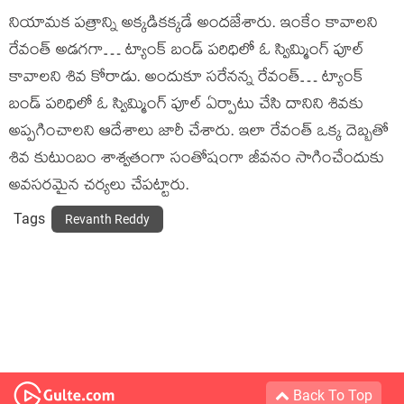
నియామక పత్రాన్ని అక్కడికక్కడే అందజేశారు. ఇంకేం కావాలని
రేవంత్ అడగగా… ట్యాంక్ బండ్ పరిధిలో ఓ స్విమ్మింగ్ పూల్
కావాలని శివ కోరాడు. అందుకూ సరేనన్న రేవంత్… ట్యాంక్
బండ్ పరిధిలో ఓ స్విమ్మింగ్ పూల్ ఏర్పాటు చేసి దానిని శివకు
అప్పగించాలని ఆదేశాలు జారీ చేశారు. ఇలా రేవంత్ ఒక్క దెబ్బతో
శివ కుటుంబం శాశ్వతంగా సంతోషంగా జీవనం సాగించేందుకు
అవసరమైన చర్యలు చేపట్టారు.
Tags
Revanth Reddy
Back To Top