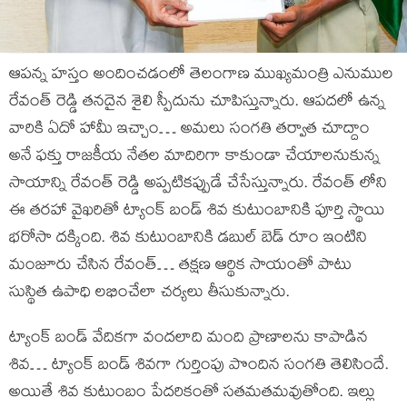
ఆపన్న హస్తం అందించడంలో తెలంగాణ ముఖ్యమంత్రి ఎనుముల
రేవంత్ రెడ్డి తనదైన శైలి స్పీదును చూపిస్తున్నారు. ఆపదలో ఉన్న
వారికి ఏదో హామీ ఇచ్చాం… అమలు సంగతి తర్వాత చూద్దాం
అనే ఫక్తు రాజకీయ నేతల మాదిరిగా కాకుండా చేయాలనుకున్న
సాయాన్ని రేవంత్ రెడ్డి అప్పటికప్పుడే చేసేస్తున్నారు. రేవంత్ లోని
ఈ తరహా వైఖరితో ట్యాంక్ బండ్ శివ కుటుంబానికి పూర్తి స్థాయి
భరోసా దక్కింది. శివ కుటుంబానికి డబుల్ బెడ్ రూం ఇంటిని
మంజూరు చేసిన రేవంత్… తక్షణ ఆర్థిక సాయంతో పాటు
సుస్థిత ఉపాధి లభించేలా చర్యలు తీసుకున్నారు.
ట్యాంక్ బండ్ వేదికగా వందలాది మంది ప్రాణాలను కాపాడిన
శివ… ట్యాంక్ బండ్ శివగా గుర్తింపు పొందిన సంగతి తెలిసిందే.
అయితే శివ కుటుంబం పేదరికంతో సతమతమవుతోంది. ఇల్లు