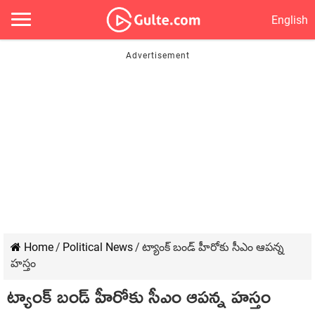
English
Home
/
Political News
/
ట్యాంక్ బండ్ హీరోకు సీఎం ఆపన్న
హస్తం
ట్యాంక్ బండ్ హీరోకు సీఎం ఆపన్న హస్తం