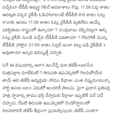
చంద్రబాబు చెప్పినట్లుగా 5 శాతం ఓట్లు వైసీపీ నుండి బయటకు
వచ్చేసినా టీడీపీ అభ్యర్ధి గెలిచే అవకాశాలు లేవు. 17.38 ఓట్ల శాతం
ఆదిక్యత వచ్చిన వైసీపీ ఓడిపోవాలంటే టీడీపీకి 8.8 శాతం ఓట్లు
రావాలి. అసలు 17.38 శాతం ఓట్లు వైసీపీకి వ్యతిరేకం అయ్యే
పరిస్ధితులు రాష్ట్రంలో ఉన్నాయా ? చంద్రబాబు చెప్పినట్లుగా అన్ని
ఓట్లు వైసీపీ నుండి వచ్చేసి టీడీపీకి పడతాయా ? లేకపోతే మొన్న
టీడీపీకి పోలైన 37.65 శాతం ఓట్లకే ఇంకా చిల్లు పడి వైసీపీకి +
అవుతాయా అన్నది భవిష్యత్తే చెప్పాలి.
సరే ఈ విషయాన్ని ఇలాగ ఉంచేస్తే మరి బీజేపీ+జనసేన
మిత్రపక్షాల మాటేమిటి ? తిరుపతి ఉపఎన్నికలో గెలవబోయేది
తామే అని బీజేపీ అధ్యక్షుడు సోము వీర్రాజు ఎంత చెప్పుకుంటున్నా
పార్టీ అసలు బలం ఏమిటో అందరికీ తెలుసు. పైగా ప్రధాన ప్రతిపక్ష
పాత్ర స్ధానాన్ని తాము భర్తీ చేస్తామని వీర్రాజు ఇప్పటికే పదే పదే
చెప్పారు. రేపటి తిరుపతి ఉపఎన్నికలో రెండోస్ధానంలో
నిలవటానికి బీజేపీ తీవ్రంగా ప్రయత్నిస్తుంది. బీజేపీ ఎంతగా