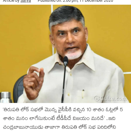
Article by
Satya
Published on: 2:00 pm, 11 December 2020
‘తిరుపతి లోక్ సభలో మొన్న వైసీపీకి వచ్చిన 10 శాతం ఓట్లలో 5
శాతం మనం లాగేసుకుంటే టీడీపీదే విజయం మనదే’ ..ఇది
చంద్రబాబునాయుడు తాజాగా తిరుపతి లోక్ సభ పరిదిలోని