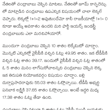
నేతలతో చంద్రాబాబు చెప్పిన మాటలు. నేతలతో జూమ్ కాన్ఫరెన్సు
లో మాట్లాడిన చంద్రబాబు ఉపఎన్నిక విషయంలో చాలా లెక్కలే
చెప్పారు. లెక్కల్లో 1+1=2 అవుతుందేమో కానీ రాజకీయాల్లో 1+1= 0
కూడా అయ్యే అవకాశం ఉందని మరి ఫార్టీ ఇయర్స్ ఇండస్ట్రీ
చంద్రబాబుకు ఎలా మరచిపోయారో.
ముందుగా చంద్రబాబు చెప్పిన 10 శాతం లెక్కేమిటో చూద్దాం.
మొన్నటి ఎన్నికల్లో వైసీపీకి వచ్చిన ఓట్లు 49.95 శాతం. ఇక టీడీపీకి
వచ్చిన ఓట్ల శాతం 39.17. ఇందులో వైసీపీకి వచ్చిన ఓట్ల శాతంలో
ఓ 5 శాతం మనం లాగేసుకోవాలన్నది చంద్రబాబు చెప్పిన లెక్క.
ఇక తిరుపతి నియోజకవర్గం విషయం చూద్దాం. బల్లి
దుర్గాప్రసాదరావుకు 55.03 శాతం ఓట్లొచ్చాయి. టీడీపీ అభ్యర్ధి
పనబాక లక్ష్మికి 37.65 శాతం ఓట్లొచ్చాయి. అంటే ఇద్దరి మధ్య
17.38 శాతం ఓట్లు తేడా ఉంది.