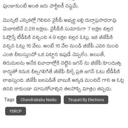
పుంజుకుంటే అంత ఇరు పార్టీలకీ నష్టమే.
మొన్నటి ఎన్నికల్లో గెలిచిన వైసీపీ అభ్యర్ధి బల్లి దుర్గాప్రసాదరావు
మెజారిటినే 2.28 లక్షలు. వైసీపీకి సుమారుగా 7 లక్షల చిల్లర
ఓట్లొస్తే టీడీపికి వచ్చింది 4.9 లక్షల చిల్లర ఓట్లు. ఇక బీజేపీకి
వచ్చిన ఓట్లు 16 వేలు. అంటే 16 వేల నుండి బీజేపీ ఎవరి నుంచి
ఎంత చీలుస్తుందో ఒక పట్టాన ఇపుడే చెప్పలేం. అయితే,
తిరుమలను అనేక వివాదాల్లోకి నెట్టిన జగన్ ను బీజేపీ హిందుత్వ
కార్డుతో కనుక చీల్చగలిగితే బీజేపీ చీల్చే ప్రతి జగన్ ఓటు టీడీపీకి
లాభిస్తుంది. బీజేపీ బలపడితే బాబుకి అక్కడ మంచిదే గాని ఆ ఓట్ల
తనవి కాకుండా చూసుకోవాల్సిన తలనొప్పి మాత్రం తప్పదు.
Tags
Chandrababu Naidu
Tirupati By Elections
YSRCP