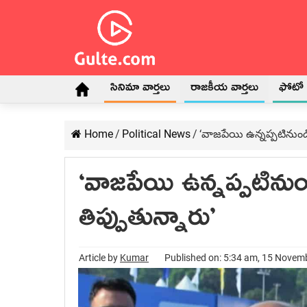
సినిమా వార్తలు
రాజకీయ వార్తలు
ఫోటో గ
Home
/
Political News
/
‘వాజ‌పేయి ఉన్నప్పటినుండి
‘వాజ‌పేయి ఉన్నప్పటిను
తిప్పుతున్నారు’
Article by
Kumar
Published on: 5:34 am, 15 Novem