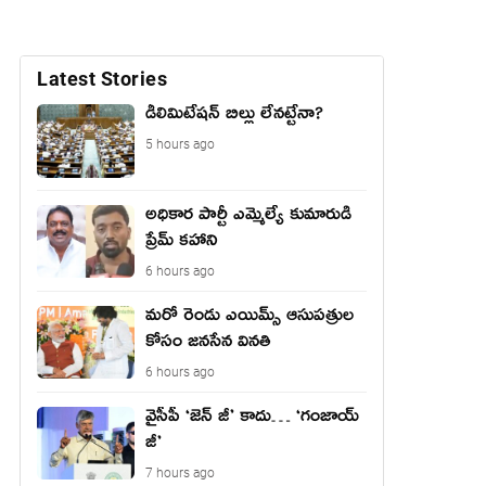
Latest Stories
డీలిమిటేషన్ బిల్లు లేన‌ట్టేనా?
5 hours ago
అధికార పార్టీ ఎమ్మెల్యే కుమారుడి
ప్రేమ్ కహాని
6 hours ago
మరో రెండు ఎయిమ్స్ ఆసుపత్రుల
కోసం జనసేన వినతి
6 hours ago
వైసీపీ ‘జెన్ జీ’ కాదు… ‘గంజాయ్
జీ’
7 hours ago