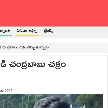
్యాలరీ
సినిమా రివ్యూ
ట్రెండ్స్
 చంద్రబాబు చక్రం తిప్పుతున్నారు’
ండి చంద్రబాబు చక్రం
ber 2025