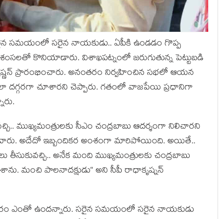
“స‌రైన స‌మ‌యంలో స‌రైన నాయ‌కుడు.. ఏపీకి ఉండ‌డం గొప్ప
ప్ర‌శంస‌ల‌తో కొనియాడారు. విశాఖ‌ప‌ట్నంలో జ‌రుగుతున్న పెట్టుబ‌డి
ధాకృష్ణ‌న్ ప్రారంభించారు. అనంత‌రం నిర్వ‌హించిన స‌భ‌లో ఆయ‌న
 ద‌గ్గ‌ర‌గా చూశార‌ని చెప్పారు. గ‌తంలో వాజ‌పేయి ప్ర‌ధానిగా
నారు.
వ‌చ్చి.. ముఖ్య‌మంత్రుల‌కు సీఎం చంద్ర‌బాబు ఆద‌ర్శంగా నిలిచార‌ని
‌డేవారు. అదేదో ఇబ్బందిక‌ర అంశంగా మారిపోయింది. అయితే..
 తీసుకువచ్చి.. అనేక మంది ముఖ్య‌మంత్రుల‌కు చంద్ర‌బాబు
శాను. మంచి పాల‌నాద‌క్షుడు“ అని సీపీ రాధాకృష్న‌న్
అవ‌స‌రం ఎంతో ఉంద‌న్నారు. స‌రైన స‌మ‌యంలో సరైన నాయ‌కుడు