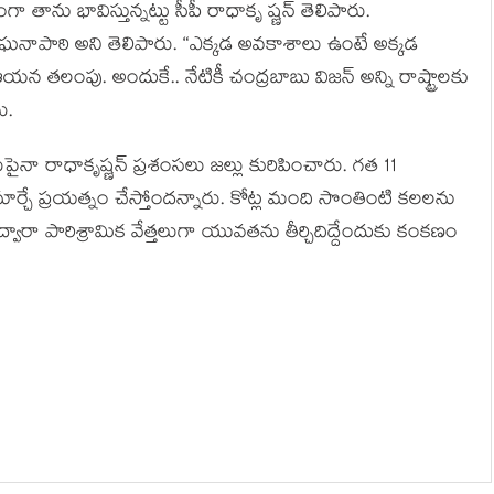
గా తాను భావిస్తున్న‌ట్టు సీపీ రాధాకృ ష్ణ‌న్ తెలిపారు.
‌నాపాఠి అని తెలిపారు. “ఎక్క‌డ అవ‌కాశాలు ఉంటే అక్క‌డ
 త‌లంపు. అందుకే.. నేటికీ చంద్ర‌బాబు విజ‌న్ అన్ని రాష్ట్రాలకు
ు.
నా రాధాకృష్ణ‌న్ ప్ర‌శంస‌లు జ‌ల్లు కురిపించారు. గ‌త 11
ర్చే ప్ర‌య‌త్నం చేస్తోంద‌న్నారు. కోట్ల మంది సొంతింటి క‌ల‌ల‌ను
వారా పారిశ్రామిక వేత్త‌లుగా యువ‌త‌ను తీర్చిదిద్దేందుకు కంక‌ణం