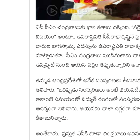
ఏపీ సీఎం చంద్ర‌బాబుకు భారీ కితాబు ద‌క్కింది. 
విష‌యం“ అంటూ.. ఉప‌రాష్ట్ర‌ప‌తి సీపీరాధాకృష్ణ‌న్ 
దారుల భాగ‌స్వామ్య స‌ద‌స్సును ఉప‌రాష్ట్ర‌ప‌తి రా
మాట్లాడుతూ.. సీఎం చంద్ర‌బాబు విజ‌న్‌నుతాను చాలా
ఉన్న‌ప్ప‌టి నుంచి ఆయ‌న చ‌క్రం తిప్పుతున్నార‌ని అన్
ఉమ్మ‌డి ఆంధ్ర‌ప్ర‌దేశ్‌లో అనేక సంస్క‌ర‌ణ‌లు తీసుకు
తెలిపారు. “ఒక‌ప్పుడు సంస్క‌ర‌ణ‌లు అంటే భ‌య‌ప
అలాంటి స‌మ‌యంలో విద్యుత్ రంగంలో సంస్క‌ర‌ణ‌లు
ఆద‌ర్శంగా నిలిచారు. ఆయ‌న‌ను చాలా ద‌గ్గ‌ర‌గా చూ
కితాబునిచ్చారు.
అంతేకాదు.. ప్ర‌స్తుత ఏపీకి కూడా చంద్ర‌బాబు 