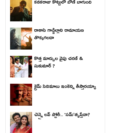
కనకరాజు కొట్టులో బోణీ బాగుంది
రాకాసి గాడ్జిల్లాని రామాయణ
తొక్కగలదా
కొత్త మార్పుల వైపు చరణ్ &
సుకుమార్ ?
క్రైమ్ సినిమాలు ఇంకెన్ని తీస్తారయ్యా
చెన్నై లవ్ స్టోరీ... ‘సమ్’తృప్తేనా?