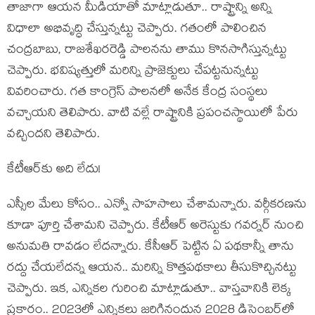
తాజాగా ఆయ‌న మీడియాతో మాట్లాడుతూ.. రాష్ట్రాన్ని అన్ని
విధాలా అభివృద్ధి చేస్తున్న‌ట్టు చెప్పారు. గ‌తంలో పాలించిన
చంద్ర‌బాబు, రాజ‌శేఖ‌ర‌రెడ్డి పాల‌న‌ను తాము కొన‌సాగిస్తున్న‌ట్టు
చెప్పారు. భ‌విష్య‌త్తులో మ‌రిన్ని ప్రాజెక్టులు చేప‌ట్టనున్న‌ట్టు
వివ‌రించారు. గ‌త కాంగ్రెస్ పాల‌న‌లో అనేక కేంద్ర సంస్థ‌లు
వ‌చ్చాయ‌ని తెలిపారు. వాటి వ‌ల్లే రాష్ట్రానికి ప్ర‌పంచ‌స్థాయిలో పేరు
వ‌చ్చింద‌ని తెలిపారు.
కేటీఆర్‌కు అది లేదు!
ఎస్సీల మేలు కోసం.. ఎన్నో సాహ‌సాలు చేశామ‌న్నారు. వ‌ర్గీక‌ర‌ణ‌ను
కూడా పూర్తి చేశామ‌ని చెప్పారు. కేటీఆర్ అరెస్టుకు గ‌వ‌ర్న‌ర్ నుంచి
అనుమ‌తి రావ‌డం లేద‌న్నారు. కేసీఆర్‌ పెట్టిన ఏ పథకాన్నీ తాను
ర‌ద్దు చేయ‌లేద‌న్న ఆయ‌న‌.. మ‌రిన్ని కొత్తపథకాలు తీసుకొచ్చిన‌ట్టు
చెప్పారు. ఇక‌, ఎన్నిక‌ల గురించి మాట్లాడుతూ.. వాస్త‌వానికి లెక్క
ప్ర‌కారం.. 2023లో ఎన్నిక‌లు జ‌రిగినందున 2028 డిసెంబర్‌లో