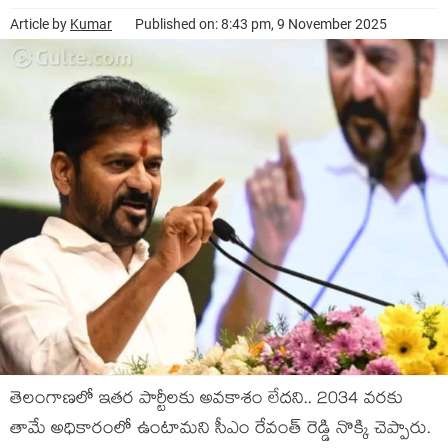
Article by
Kumar
Published on: 8:43 pm, 9 November 2025
తెలంగాణ‌లో ఇత‌ర పార్టీల‌కు అవ‌కాశం లేద‌ని.. 2034 వ‌ర‌కు
తామే అధికారంలో ఉంటామ‌ని సీఎం రేవంత్ రెడ్డి నొక్కి చెప్పారు.