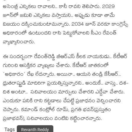
అసెంబ్లీ ఎన్నికలు రావాల‌ని.. కానీ రావ‌ని తెలిపారు. 2029
జూన్‌లో జమిలి ఎన్నికలు వస్తాయని.. అప్పుడు కూడా తామే
విజ‌యం ద‌క్కించుకుంటామ‌న్నారు. 2034 జూన్‌ వరకూ కాంగ్రెస్సే
అధికారంలో ఉంటుంద‌ని రాసి పెట్టుకోవాల‌ని సీఎం రేవంత్
వ్యాఖ్యానించారు.
ఈ సంద‌ర్భంగా రేవంత్‌రెడ్డి బీఆర్ఎస్ కీల‌క నాయ‌కుడు.. కేటీఆర్
గురించి ఆస‌క్తికర వ్యాఖ్య‌లు చేశారు. కేటీఆర్ జాతకంలో
`అధికారం` రేఖ లేద‌న్నారు. అయినా.. ఆయ‌న తండ్రి కేసీఆర్‌..
ధ్రుత‌రాష్ట్రుడి మాదిరిగా ప్ర‌య‌త్నిస్తున్నార‌ని.. అందుకే.. వాస్తు.. ద‌శ‌-
దిశ అంటూ.. స‌చివాల‌యం మార్పులు చేశార‌ని ఎద్దేవా చేశారు.
ఎందుకూ ప‌నికి రాని క‌ట్టడాలు చేప‌ట్టి ప్ర‌జాధ‌నం వెచ్చించార‌ని
చెప్పారు. క‌మాండ్ కంట్రోల్ రూమ్‌, ప్ర‌గ‌తి భ‌వ‌న్‌(ప్ర‌స్తుతం
ప్ర‌జాభ‌వ‌న్‌), స‌చివాల‌యం వంటివి క‌ట్టించార‌న్నారు.
Tags
Revanth Reddy