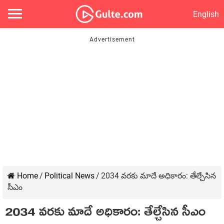
English
Home
/
Political News
/
2034 వ‌రకు మాదే అధికారం: తేల్చేసిన
సీఎం
2034 వ‌రకు మాదే అధికారం: తేల్చేసిన సీఎం