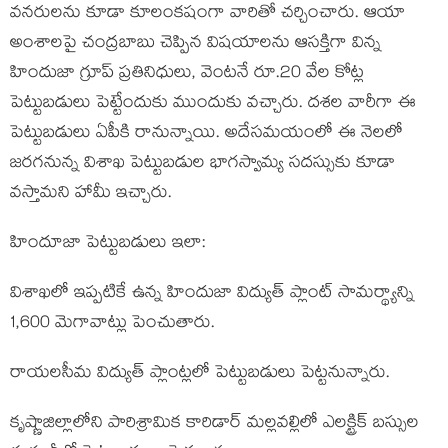
వ‌న‌రుల‌ను కూడా కూలంక‌షంగా వారితో చ‌ర్చించారు. ఆయా
అంశాల‌పై చంద్ర‌బాబు చెప్పిన విషయాల‌ను ఆస‌క్తిగా విన్న
హిందుజా గ్రూప్‌ ప్ర‌తినిధులు, వెంట‌నే రూ.20 వేల కోట్ల
పెట్టుబ‌డులు పెట్టేందుకు ముందుకు వ‌చ్చారు. ద‌శ‌ల వారీగా ఈ
పెట్టుబ‌డులు ఏపీకి రానున్నాయి. అదేస‌మ‌యంలో ఈ నెల‌లో
జ‌ర‌గ‌నున్న విశాఖ పెట్టుబ‌డుల భాగ‌స్వామ్య స‌ద‌స్సుకు కూడా
వ‌స్తామని హామీ ఇచ్చారు.
హిందూజా పెట్టుబ‌డులు ఇలా:
విశాఖలో ఇప్ప‌టికే ఉన్న హిందుజా విద్యుత్ ప్లాంట్ సామర్థ్యాన్ని
1,600 మెగావాట్లు పెంచుతారు.
రాయలసీమ విద్యుత్ ప్లాంట్లలో పెట్టుబ‌డులు పెట్ట‌నున్నారు.
కృష్ణాజిల్లాలోని పారిశ్రామిక కారిడార్ మల్లవల్లిలో ఎలక్ట్రిక్ బస్సుల