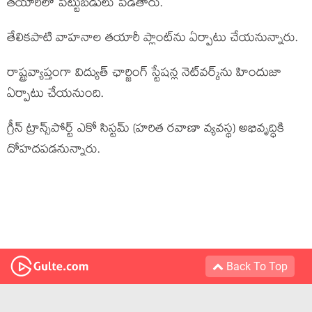
త‌యారీలో పెట్టుబ‌డులు పెడ‌తారు.
తేలికపాటి వాహనాల తయారీ ప్లాంట్‌ను ఏర్పాటు చేయ‌నున్నారు.
రాష్ట్రవ్యాప్తంగా విద్యుత్ ఛార్జింగ్ స్టేషన్ల నెట్‌వర్క్‌ను హిందుజా
ఏర్పాటు చేయ‌నుంది.
గ్రీన్ ట్రాన్స్‌పోర్ట్ ఎకో సిస్టమ్ (హరిత ర‌వాణా వ్య‌వ‌స్థ‌) అభివృద్ధికి
దోహ‌ద‌ప‌డ‌నున్నారు.
Back To Top