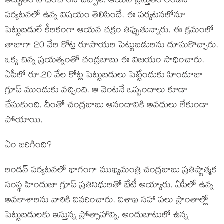
అద్భుతం సాధించార‌నే చెప్పాలి. ఆయ‌న ప్ర‌స్తుతం లండ‌న్
ప‌ర్య‌ట‌న‌లో ఉన్న విష‌యం తెలిసిందే. ఈ ప‌ర్య‌ట‌న‌లోనూ
పెట్టుబ‌డులే కీల‌కంగా ఆయ‌న చ‌క్రం తిప్పుతున్నారు. ఈ క్ర‌మంలో
తాజాగా 20 వేల కోట్ల రూపాయ‌ల పెట్టుబ‌డులను దూసుకొచ్చారు.
ఒక్క చిన్న ప్ర‌య‌త్నంతో చంద్ర‌బాబు ఈ విజ‌యం సాధించారు.
ఏపీలో రూ.20 వేల కోట్ల పెట్టుబ‌డులు పెట్టేందుకు హిందూజా
గ్రూప్ ముందుకు వ‌చ్చింది. ఆ వెంట‌నే ఒప్పందాలు కూడా
చేసుకుంది. దీంతో చంద్ర‌బాబు ఆనందానికి అవ‌ధులు లేకుండా
పోయాయి.
ఏం జ‌రిగింది?
లండ‌న్ ప‌ర్య‌ట‌న‌లో భాగంగా ముఖ్య‌మంత్రి చంద్ర‌బాబు ప్ర‌తిష్టాత్మ‌క
సంస్థ హిందుజా గ్రూప్‌ ప్రతినిధులతో భేటీ అయ్యారు. ఏపీలో ఉన్న
అవ‌కాశాల‌ను వారికి వివ‌రించారు. విశాఖ స‌హా ప‌లు ప్రాంతాల్లో
పెట్టుబ‌డులకు ఇస్తున్న ప్రోత్సాహాన్ని, అందుబాటులో ఉన్న