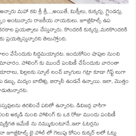
ం అన్నారు మహా కవి శ్రీ శ్రీ…అయితే, మిక్సీలు, కుక్కర్లు, గ్రైండర్లు,
్హం అంటున్నారు రాజకీయ నాయకులు. జూబ్లీహిల్స్ ఉప
రకాల ప్రయత్నాలు చేస్తున్నారు. కొందరికి కుక్కర్లు..మరికొందరికి
 ప్రయత్నిస్తున్నారని తెలుస్తోంది.
ాలం వేసేందుకు సిద్ధమయ్యారట. ఇందుకోసం షాపుల నుంచి
ని సమాచారం. పోలింగ్ కు ముందే పంపిణీ చేసేందుకు వారంతా
యారాలు, పిల్లలకు స్కూల్ లంచ్ బ్యాగులు గట్రా కూడా గిఫ్ట్ లుగా
లకు డబ్బు, మద్యం బాటిళ్లు, బిర్యానీ ఉండనే ఉన్నాయి. ఇలా, మొత్తం
ాడుతున్నారట.
స్తువులను తరలించే పనిలో ఉన్నారట. డివిజన్ల వారీగా
లించి అక్కడి నుంచి పోలింగ్ కు ఒక రోజు ముందు పంపిణీ
 వ్యక్తిగత ఇమేజ్ ను నమ్ముకుంటూనే..ఇలా ఓటర్లను
 జూబ్లీహిల్స్ బై పోల్ లో గెలుపు కోసం కుక్కర్ లలో ఓట్లు