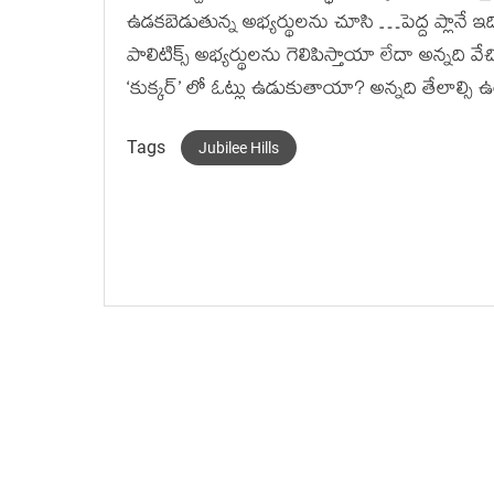
ఉడకబెడుతున్న అభ్యర్థులను చూసి …పెద్ద ప్లానే ఇది 
పాలిటిక్స్ అభ్యర్థులను గెలిపిస్తాయా లేదా అన్నది వే
‘కుక్కర్’ లో ఓట్లు ఉడుకుతాయా? అన్నది తేలాల్సి ఉ
Tags
Jubilee Hills