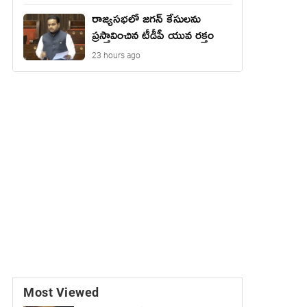
రాజ్యసభలో జగన్ కేసులను
ప్రస్తావించిన టీడీపీ యువ రక్తం
23 hours ago
Most Viewed