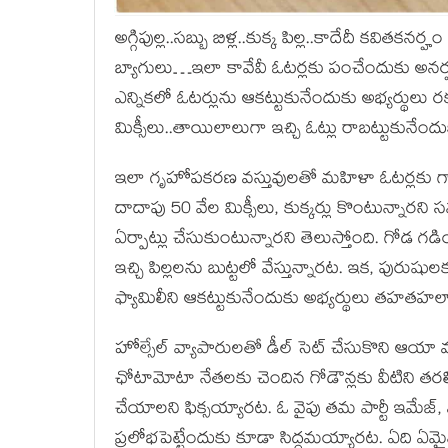
అగ్గిపుల్ల..సబ్బు బిళ్ల..కుక్క పిల్ల..కాదేదీ కవితకనర్హ
బ్యాగులు…ఇలా కావేవీ ఓటర్లకు పంచేందుకు అనర
ఎన్నికలో ఓటర్లును ఆకట్టుకునేందుకు అభ్యర్థులు రక
మిక్సీలు..తాయిలాలుగా ఇచ్చి ఓట్లు రాబట్టుకునేందుకు
ఇలా గృహోపకరణ వస్తువులతో మహిళా ఓటర్లకు గ
దాదాపు 50 వేల మిక్సీలు, కుక్కర్లు కొంటున్నార
ఏర్పాట్లు చేసుకుంటున్నారని తెలుస్తోంది. గోడ గడి
ఇచ్చి పిల్లలను బుట్టలో వేస్తున్నారట. ఇక, పురుషు
ఫ్యామిలీని ఆకట్టుకునేందుకు అభ్యర్థులు తహతహల
హోల్సేల్ వ్యాపారులతో డీల్ సెట్ చేసుకొని ఆయా వ
ఛోటామోటా నేతలకు చెందిన గోడౌన్లకు వీటిని తర
చేయాలని ఫిక్సయ్యారట. ఓ వైపు తమ పార్టీ ఇమేజ్,
ప్రలోభపెట్టేందుకు కూడా సిద్ధమయ్యారట. ఏది ఏమైనా