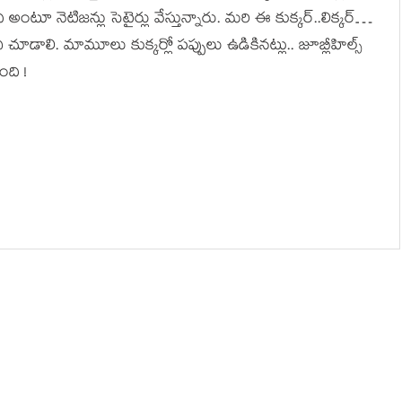
అంటూ నెటిజన్లు సెటైర్లు వేస్తున్నారు. మరి ఈ కుక్కర్..లిక్కర్…
చి చూడాలి. మామూలు కుక్కర్లో పప్పులు ఉడికినట్లు.. జూబ్లీహిల్స్
ంది !