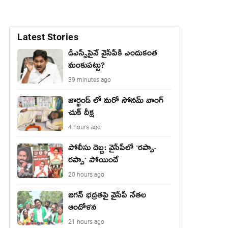
Latest Stories
డీఎస్సీపైనే వైసీపీకి ఎందుకంత
మంకుపట్టు?
39 minutes ago
జార్ఖండ్ లో మరో సోనమ్ వాంగ్
చుక్ దీక్ష
4 hours ago
పోలీసు దెబ్బ: వైసీపీలో `ర‌ప్పా-
ర‌ప్పా` పోయిందే
20 hours ago
జ‌గ‌న్ భద్రతపై వైసీపీ నేతల
ఆందోళన
21 hours ago