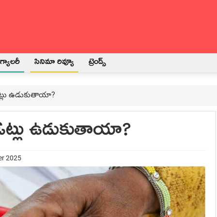
్యాలరీ
సినిమా రివ్యూ
ట్రెండ్స్
ో ఓట్లు ఉడుకుతాయా?
లో ఓట్లు ఉడుకుతాయా?
er 2025