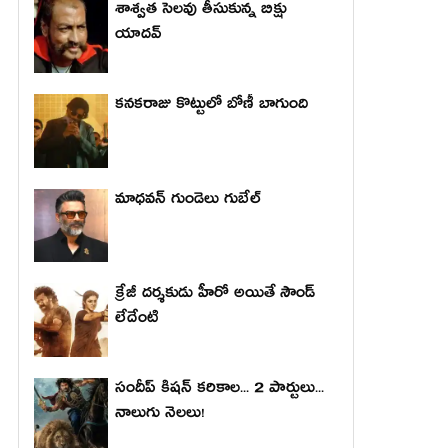
శాశ్వత సెలవు తీసుకున్న బిక్షు
యాదవ్
కనకరాజు కొట్టులో బోణీ బాగుంది
మాధ‌వ‌న్ గుండెలు గుబేల్‌
క్రేజీ దర్శకుడు హీరో అయితే సౌండ్
లేదేంటి
సందీప్ కిషన్ కరికాల... 2 పార్టులు...
నాలుగు నెలలు!