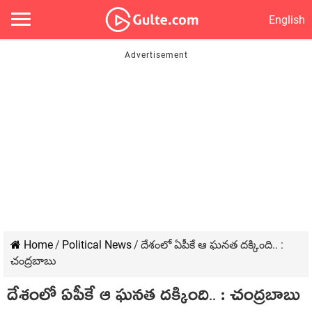
English
Home
/
Political News
/
దేశంలో ఏపీకే ఆ ఘ‌న‌త ద‌క్కింది.. :
చంద్ర‌బాబు
దేశంలో ఏపీకే ఆ ఘ‌న‌త ద‌క్కింది.. : చంద్ర‌బాబు