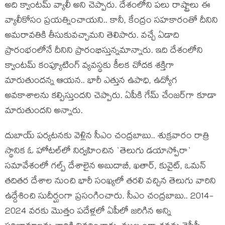
అది క్వాంట‌మ్ వ్యాలీ అని చెప్పారు. దేశంలోని ప‌లు రాష్ట్రాలు ఈ
వ్యాలీకోసం ప్ర‌య‌త్నించాయ‌ని.. కానీ, కేంద్రం స‌హ‌కారంతో దీనిని
అమ‌రావ‌తికి తీసుకువ‌చ్చామ‌ని తెలిపారు. వ‌చ్చే ఏడాది
ప్రారంభంలోనే దీనిని ప్రారంభిస్తున్న‌మాన్నారు. ఇది దేశంలోని
క్వాంట‌మ్ కంప్యూటింగ్ వ్య‌వ‌స్థ‌కు కీల‌క చోద‌క శ‌క్తిగా
మారుతుంద‌న్న ఆయ‌న‌.. భారీ ఎత్తున ఉపాధి, ఉద్యోగ
అవ‌కాశాల‌ను క‌ల్పిస్తుంద‌ని చెప్పారు. ఏపీకి గేమ్ చేంజ‌ర్‌గా కూడా
మారుతుంద‌ని అన్నారు.
దుబాయ్ ప‌ర్య‌ట‌న‌కు వెళ్లిన సీఎం చంద్ర‌బాబు.. శుక్ర‌వారం రాత్రి
స్థానిక ఓ హోట‌ల్‌లో నిర్వ‌హించిన `తెలుగు డ‌యాస్పోరా`
స‌మావేశంలో గ‌ల్ప్ దేశాలైన అబుదాబీ, ఖ‌తార్‌, కువైట్‌, ఒమ‌న్
త‌దిత‌ర దేశాల నుంచి భారీ సంఖ్య‌లో త‌ర‌లి వ‌చ్చిన తెలుగు వారిని
ఉద్దేశించి సుదీర్ఘంగా ప్ర‌సంగించారు. సీఎం చంద్ర‌బాబు.. 2014-
2024 వ‌ర‌కు మొత్తం ప‌దేళ్ల‌లో ఏపీలో జ‌రిగిన అన్ని