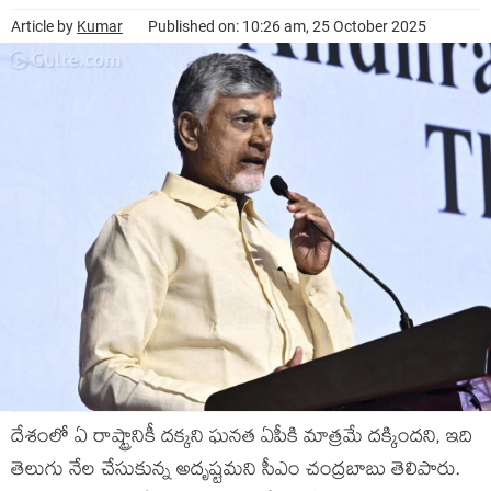
Article by
Kumar
Published on: 10:26 am, 25 October 2025
దేశంలో ఏ రాష్ట్రానికీ ద‌క్క‌ని ఘ‌న‌త ఏపీకి మాత్ర‌మే ద‌క్కింద‌ని, ఇది
తెలుగు నేల చేసుకున్న అదృష్ట‌మ‌ని సీఎం చంద్ర‌బాబు తెలిపారు.