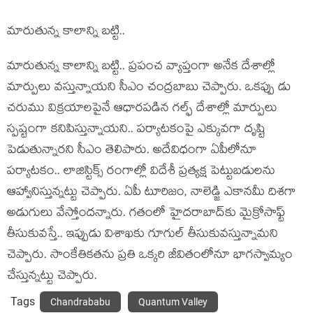
మారుతున్న కాలాన్ని బ‌ట్టి..
మారుతున్న కాలాన్ని బ‌ట్టి.. ప్ర‌పంచ వ్యాప్తంగా అనేక దేశాల్లో
మార్పులు వ‌స్తున్నాయ‌ని సీఎం చంద్ర‌బాబు చెప్పారు. ఒక‌ప్పు డు
చ‌రుము విక్ర‌యాల‌పైనే ఆధార‌ప‌డిన గ‌ల్ఫ్ దేశాల్లో మార్పులు
స్ప‌ష్టంగా క‌నిపిస్తున్నాయ‌ని.. ప‌ర్యాట‌కంపై ఎక్కువ‌గా దృష్టి
పెడుతున్నార‌ని సీఎం తెలిపారు. అదేవిధంగా ఏపీలోనూ
ప‌ర్యాట‌కం.. లాజిస్టిక్స్ రంగాల్లో విదేశీ ప్ర‌త్య‌క్ష పెట్టుబ‌డుల‌ను
ఆహ్వానిస్తున్న‌ట్టు చెప్పారు. ఏపీ టూరిజం, నాలెడ్జి ఎకానమీ దిశగా
అడుగులు వేస్తోంద‌న్నారు. గతంలో హైదరాబాద్‌కు మైక్రోసాఫ్ట్
తీసుకువస్తే.. ఇప్పుడు విశాఖకు గూగుల్ తీసుకువస్తున్నామని
చెప్పారు. సాంకేతికత‌ను ప్ర‌తి ఒక్క‌రి జీవితంలోనూ భాగ‌స్వామ్యం
చేస్తున్న‌ట్టు చెప్పారు.
Tags
Chandrababu
Quantum Valley