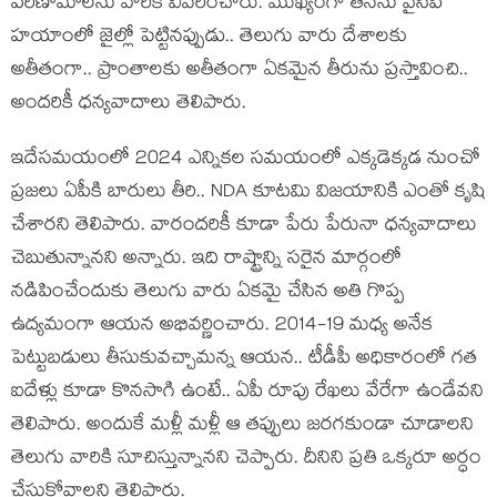
ప‌రిణామాల‌ను వారికి వివ‌రించారు. ముఖ్యంగా త‌న‌ను వైసీపీ
హ‌యాంలో జైల్లో పెట్టిన‌ప్పుడు.. తెలుగు వారు దేశాల‌కు
అతీతంగా.. ప్రాంతాల‌కు అతీతంగా ఏకమైన తీరును ప్ర‌స్తావించి..
అంద‌రికీ ధ‌న్య‌వాదాలు తెలిపారు.
ఇదేస‌మ‌యంలో 2024 ఎన్నిక‌ల స‌మ‌యంలో ఎక్క‌డెక్క‌డ నుంచో
ప్ర‌జ‌లు ఏపీకి బారులు తీరి.. NDA కూట‌మి విజ‌యానికి ఎంతో కృషి
చేశార‌ని తెలిపారు. వారంద‌రికీ కూడా పేరు పేరునా ధ‌న్య‌వాదాలు
చెబుతున్నాన‌ని అన్నారు. ఇది రాష్ట్రాన్ని స‌రైన మార్గంలో
న‌డిపించేందుకు తెలుగు వారు ఏకమై చేసిన అతి గొప్ప
ఉద్య‌మంగా ఆయ‌న అభివ‌ర్ణించారు. 2014-19 మ‌ధ్య అనేక
పెట్టుబ‌డులు తీసుకువ‌చ్చామ‌న్న ఆయ‌న‌.. టీడీపీ అధికారంలో గ‌త
ఐదేళ్లు కూడా కొన‌సాగి ఉంటే.. ఏపీ రూపు రేఖ‌లు వేరేగా ఉండేవ‌ని
తెలిపారు. అందుకే మ‌ళ్లీ మ‌ళ్లీ ఆ త‌ప్పులు జ‌ర‌గ‌కుండా చూడాల‌ని
తెలుగు వారికి సూచిస్తున్నాన‌ని చెప్పారు. దీనిని ప్ర‌తి ఒక్క‌రూ అర్ధం
చేసుకోవాల‌ని తెలిపారు.