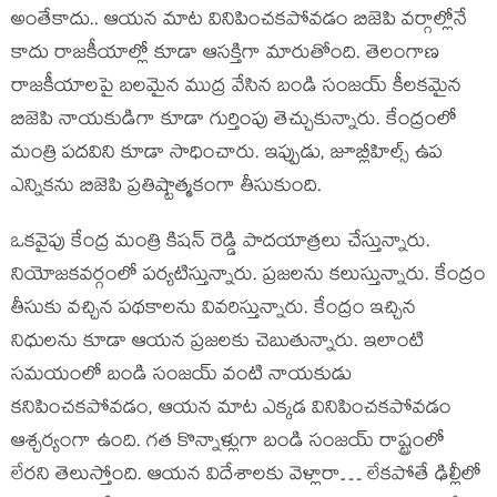
అంతేకాదు.. ఆయన మాట వినిపించకపోవడం బిజెపి వర్గాల్లోనే
కాదు రాజకీయాల్లో కూడా ఆసక్తిగా మారుతోంది. తెలంగాణ
రాజకీయాలపై బలమైన ముద్ర వేసిన బండి సంజయ్ కీలకమైన
బిజెపి నాయకుడిగా కూడా గుర్తింపు తెచ్చుకున్నారు. కేంద్రంలో
మంత్రి పదవిని కూడా సాధించారు. ఇప్పుడు, జూబ్లీహిల్స్ ఉప
ఎన్నికను బిజెపి ప్రతిష్టాత్మకంగా తీసుకుంది.
ఒకవైపు కేంద్ర మంత్రి కిష‌న్‌ రెడ్డి పాదయాత్రలు చేస్తున్నారు.
నియోజకవర్గంలో పర్యటిస్తున్నారు. ప్రజలను కలుస్తున్నారు. కేంద్రం
తీసుకు వచ్చిన పథకాలను వివరిస్తున్నారు. కేంద్రం ఇచ్చిన
నిధులను కూడా ఆయన ప్రజలకు చెబుతున్నారు. ఇలాంటి
సమయంలో బండి సంజయ్ వంటి నాయకుడు
కనిపించకపోవడం, ఆయన మాట ఎక్కడ వినిపించకపోవడం
ఆశ్చర్యంగా ఉంది. గత కొన్నాళ్లుగా బండి సంజయ్ రాష్ట్రంలో
లేరని తెలుస్తోంది. ఆయన విదేశాలకు వెళ్లారా… లేకపోతే ఢిల్లీలో