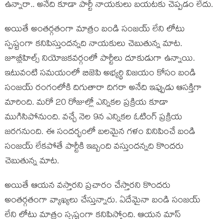
ఉన్నారా.. అనేది కూడా పార్టీ నాయకులు బయటకు చెప్పడం లేదు.
అయితే అంతర్గతంగా మాత్రం బండి సంజయ్ లేని లోటు
స్పష్టంగా కనిపిస్తుందన్నది నాయకులు చెబుతున్న మాట.
జూబ్లీహిల్స్ నియోజకవర్గంలో పార్టీలు దూకుడుగా ఉన్నాయి.
ఇటువంటి సమయంలో బిజెపి అభ్యర్థి విజయం కోసం బండి
సంజయ్ రంగంలోకి దిగుతారా దిగరా అనేది ఇప్పుడు ఆసక్తిగా
మారింది. మరో 20 రోజుల్లో ఎన్నికల ప్రక్రియ కూడా
ముగిసిపోనుంది. వచ్చే నెల 9న ఎన్నికల ఓటింగ్ ప్రక్రియ
జరగనుంది. ఈ సందర్భంలో బలమైన గళం వినిపించే బండి
సంజయ్ లేకపోతే పార్టీకి ఇబ్బంది వస్తుందన్నది కొందరు
చెబుతున్న మాట.
అయితే ఆయన వస్తారని ప్రచారం చేస్తారని కొందరు
అంతర్గతంగా వ్యాఖ్యలు చేస్తున్నారు. ఏదేమైనా బండి సంజయ్
లేని లోటు మాత్రం స్పష్టంగా కనిపిస్తోంది. ఆయన మాస్