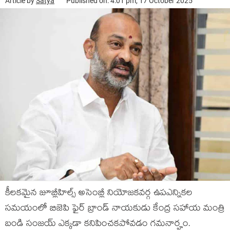
Article by
Satya
Published on: 4:01 pm, 17 October 2025
కీలకమైన జూబ్లీహిల్స్ అసెంబ్లీ నియోజకవర్గ ఉపఎన్నికల
సమయంలో బిజెపి ఫైర్ బ్రాండ్ నాయకుడు కేంద్ర సహాయ మంత్రి
బండి సంజయ్ ఎక్కడా కనిపించకపోవడం గ‌మ‌నార్హం.