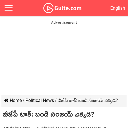
English
Home
/
Political News
/
బీజేపీ టాక్‌: బండి సంజ‌య్ ఎక్క‌డ‌?
బీజేపీ టాక్‌: బండి సంజ‌య్ ఎక్క‌డ‌?