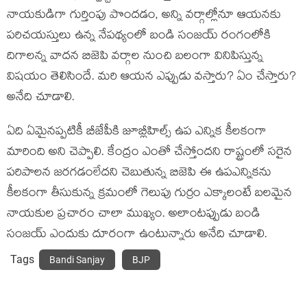
నాయకుడిగా గుర్తింపు పొందడం, అన్ని వర్గాల్లోనూ ఆయనకు
పరిచయస్తులు ఉన్న నేపథ్యంలో బండి సంజయ్ రంగంలోకి
దిగాలన్న వాదన బిజెపి వర్గాల నుంచి బలంగా వినిపిస్తున్న
విషయం తెలిసిందే. మరి ఆయన ఎప్పుడు వస్తారు? ఏం చేస్తారు?
అనేది చూడాలి.
ఏది ఏమైనప్పటికీ బీజేపీకి జూబ్లీహిల్స్ ఉప ఎన్నిక కీలకంగా
మారింది అని చెప్పాలి. కేంద్రం ఎంతో చేస్తోందని రాష్ట్రంలో సరైన
పరిపాలన జరగడంలేదని చెబుతున్న బిజెపి ఈ ఉపఎన్నికను
కీలకంగా తీసుకున్న క్రమంలో గెలుపు గుర్రం ఎక్కాలంటే బలమైన
నాయకుల ప్రచారం చాలా ముఖ్యం. అలాంటప్పుడు బండి
సంజయ్ ఎందుకు దూరంగా ఉంటున్నారు అనేది చూడాలి.
Tags
Bandi Sanjay
BJP