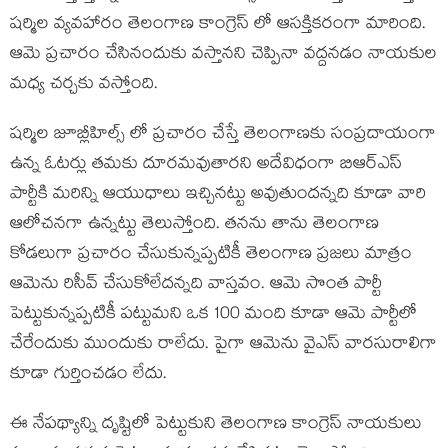
షర్మిల వ్యవహారం తెలంగాణ కాంగ్రెస్ లో ఆసక్తికరంగా మారింది.
ఆమె ప్రచారం చేసినందుకు వస్తానని చెప్పినా వద్దనడం నాయకుల
మధ్య చర్చకు వస్తోంది.
షర్మిల జూబ్లీహిల్స్ లో ప్రచారం చేస్తే తెలంగాణకు సంప్రదాయంగా
ఉన్న ఓటర్లు తమకు దూరమవుతారని అదేవిధంగా బిఆర్ఎస్
పార్టీకి మరిన్ని ఆయుధాలు ఇచ్చినట్టు అవుతుందన్నది కూడా వారి
ఆలోచనగా ఉన్నట్టు తెలుస్తోంది. తనను తాను తెలంగాణ
కోడలుగా ప్రచారం చేసుకున్నప్పటికీ తెలంగాణ ప్రజలు మాత్రం
ఆమెను రిసీవ్ చేసుకోలేదన్నది వాస్తవం. ఆమె సొంత పార్టీ
పెట్టుకున్నప్ప‌టికీ పట్టుమని ఒక 100 మంది కూడా ఆమె పార్టీలో
చేరేందుకు ముందుకు రాలేదు. పైగా ఆమెను వైఎస్ వారసురాలిగా
కూడా గుర్తించడం లేదు.
ఈ నేపథ్యాన్ని దృష్టిలో పెట్టుకుని తెలంగాణ కాంగ్రెస్ నాయకులు