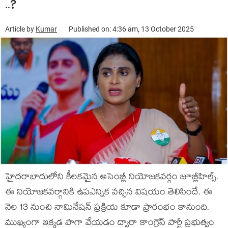
..?
Article by
Kumar
Published on: 4:36 am, 13 October 2025
హైదరాబాదులోని కీలకమైన అసెంబ్లీ నియోజకవర్గం జూబ్లీహిల్స్.
ఈ నియోజకవర్గానికి ఉపఎన్నిక వచ్చిన విషయం తెలిసిందే. ఈ
నెల 13 నుంచి నామినేషన్ ప్రక్రియ కూడా ప్రారంభం కానుంది.
ముఖ్యంగా ఇక్కడ పాగా వేయడం ద్వారా కాంగ్రెస్ పార్టీ ప్రభుత్వం