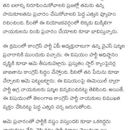
తన బలాన్ని నిరూపించుకోవాలని ప్రజల్లో తమకు ఉన్న
సానుకూలతను ప్రచారం చేసుకోవాలని పెద్ద ఎత్తున వ్యూహం
రచించింది. దీంతో ఈ నియోజకవర్గంలో లెక్కకు మిక్కిలిగా
నాయకులను దింపి ప్రచారం చేయాలని కూడా భావిస్తున్నారు.
ఈ క్రమంలో కాంగ్రెస్ పార్టీ ఏపీ అధ్యక్షురాలుగా ఉన్న వైఎస్ షర్మిల
ప్రచారానికి ముందుకు వచ్చారు. ఈ విషయం పార్టీ అధిష్టానం
దృష్టికి కూడా ఆమె తీసుకువెళ్లారు. ప్రస్తుతం స్టార్ క్యాంపైనర్ల
జాబితాను కాంగ్రెస్ సిద్ధం చేస్తోంది. దీనిలో తన పేరును కూడా
చేర్చాలని ఆమె పట్టుబట్టారు. ఈ విషయంపై ఈమెయిల్ ద్వారా
పార్టీ అగ్ర నాయకులకు షర్మిల విన్నవించినట్టు తెలిసింది. అయితే,
ఈ విషయంలో తెలంగాణ కాంగ్రెస్ పార్టీ నాయకులు విముఖత
వ్యక్తం చేసినట్టు పెద్ద ఎత్తున చర్చ జరుగుతోంది.
ఆమె ప్రచారంతో పార్టీకి నష్టం వస్తుందని కూడా ఒకరిద్దరు