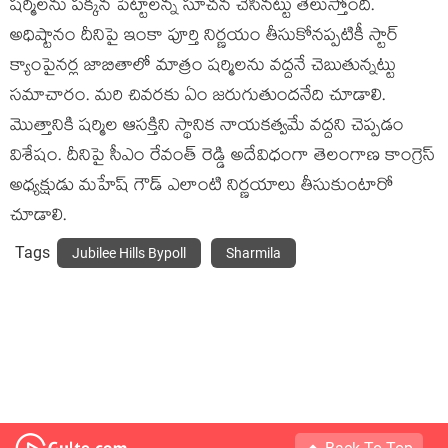
షర్మిలను పక్కన పెట్టాలన్న సూచన చేసినట్టు తెలుస్తోంది.
అధిష్టానం దీనిపై ఇంకా పూర్తి నిర్ణయం తీసుకోన‌ప్పటికీ స్టార్
క్యాంపైనర్ల జాబితాలో మాత్రం షర్మిలను వద్దనే చెబుతున్నట్టు
సమాచారం. మరి చివరకు ఏం జరుగుతుందనేది చూడాలి.
మొత్తానికి షర్మిల ఆసక్తిని స్థానిక నాయకత్వమే వద్దని చెప్పడం
విశేషం. దీనిపై సీఎం రేవంత్ రెడ్డి అదేవిధంగా తెలంగాణ కాంగ్రెస్
అధ్యక్షుడు మహేష్ గౌడ్ ఎలాంటి నిర్ణయాలు తీసుకుంటారో
చూడాలి.
Tags
Jubilee Hills Bypoll
Sharmila