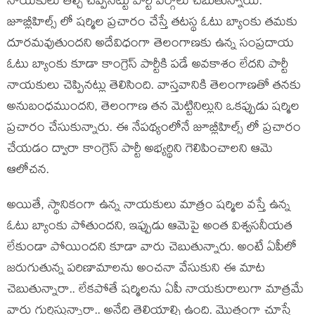
నాయకులు తేల్చి చెప్పినట్టు పార్టీ వర్గాలు చెబుతున్నాయి.
జూబ్లీహిల్స్ లో షర్మిల ప్రచారం చేస్తే తటస్థ ఓటు బ్యాంకు తమకు
దూరమవుతుందని అదేవిధంగా తెలంగాణకు ఉన్న సంప్రదాయ
ఓటు బ్యాంకు కూడా కాంగ్రెస్ పార్టీకి పడే అవకాశం లేదని పార్టీ
నాయకులు చెప్పినట్లు తెలిసింది. వాస్తవానికి తెలంగాణతో తనకు
అనుబంధముందని, తెలంగాణ తన మెట్టినిల్లుని ఒకప్పుడు షర్మిల
ప్రచారం చేసుకున్నారు. ఈ నేపథ్యంలోనే జూబ్లీహిల్స్ లో ప్రచారం
చేయడం ద్వారా కాంగ్రెస్ పార్టీ అభ్యర్థిని గెలిపించాలని ఆమె
ఆలోచన.
అయితే, స్థానికంగా ఉన్న నాయకులు మాత్రం షర్మిల వస్తే ఉన్న
ఓటు బ్యాంకు పోతుందని, ఇప్పుడు ఆమెపై అంత విశ్వసనీయత
లేకుండా పోయిందని కూడా వారు చెబుతున్నారు. అంటే ఏపీలో
జరుగుతున్న పరిణామాలను అంచనా వేసుకుని ఈ మాట
చెబుతున్నారా.. లేకపోతే షర్మిలను ఏపీ నాయకురాలుగా మాత్రమే
వారు గుర్తిస్తున్నారా.. అనేది తెలియాల్సి ఉంది. మొత్తంగా చూస్తే