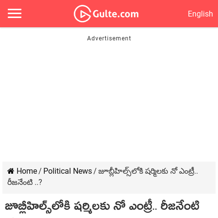
English
Home
/
Political News
/
జూబ్లీహిల్స్‌లోకి ష‌ర్మిల‌కు నో ఎంట్రీ..
రీజ‌నేంటి ..?
జూబ్లీహిల్స్‌లోకి ష‌ర్మిల‌కు నో ఎంట్రీ.. రీజ‌నేంటి