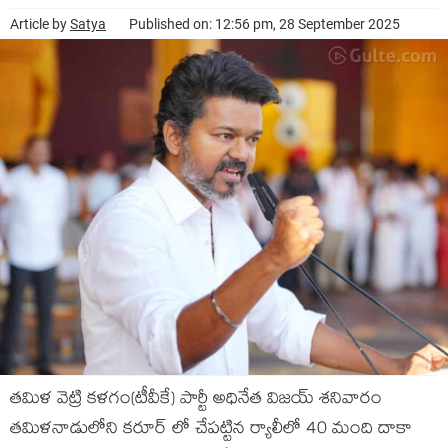
Article by
Satya
Published on: 12:56 pm, 28 September 2025
తమిళ వెట్రి కళగం(టీవీకే) పార్టీ అధినేత విజయ్ శనివారం
తమిళనాడులోని కరూర్ లో చేపట్టిన ర్యాలీలో 40 మంది దాకా