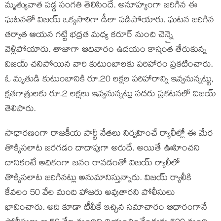
మృత్యువాత పడ్డ సంగతి తెలిసిందే. అనూహ్యంగా జరిగిన ఈ
ఘటనతో విజయ్ ఒక్కసారిగా డీలా పడిపోయారు. ఘటన జరిగిన
తర్వాత ఆయన గట్టి భద్రత మధ్య కరూర్ నుంచి చెన్నై
వెళ్లిపోయారు. తాజాగా ఆదివారం ఉదయం కాస్తంత తేరుకున్న
విజయ్ చనిపోయిన వారి కుటుంబాలకు పరిహారం ప్రకటించారు.
ఓ మృతుడి కుటుంబానికి రూ.20 లక్షల పరిహారాన్ని ఇవ్వనున్నట్టు,
క్షతగాత్రులకు రూ.2 లక్షలు ఇవ్వనున్నట్లు సదరు ప్రకటనలో విజయ్
తెలిపారు.
సాధారణంగా రాజకీయ పార్టీ నేతలు నిర్వహించే ర్యాలీల్లో ఈ మేర
తొక్కిసలాట జరగడం దాదాపుగా అరుదే. అయితే ఊహించని
దానికంటే అధికంగా జనం రావడంతో విజయ్ ర్యాలీలో
తొక్కిసలాట జరిగినట్లు అనుమానిస్తున్నారు. విజయ్ ర్యాలీకి
కేవలం 50 వేల మంది హాజరు అవుతారని పోలీసులు
భావించారు. అది కూడా టీవీకే ఇచ్చిన సమాచారం ఆధారంగానే