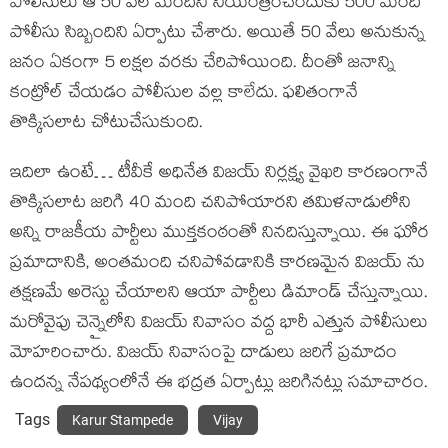
పోలీసులు ఆ 50 వేల మందిని నియంత్రించేందుకు 500 మంది
పోలీసు సిబ్బందిని ఏర్పాటు చేశారు. అయితే 50 వేలు అనుకున్న
జనం ఏకంగా 5 ల‌క్ష‌ల వరకు చేరిపోయింది. దీంతో జనాన్ని
కంట్రోల్ చేయడం పోలీసుల వల్ల కాలేదు. ఫలితంగానే
తొక్కిసలాట చోటుచేసుకుంది.
ఇదిలా ఉంటే… టీవీకే అధినేత విజయ్ నిర్లక్ష్య వైఖరి కారణంగానే
తొక్కిసలాట జరిగి 40 మంది చనిపోయారని తమిళనాడులోని
అన్ని రాజకీయ పార్టీలు ముక్తకంఠంతో నినదిస్తున్నాయి. ఈ ఘోర
ప్రమాదానికి, అంతమంది చనిపోవడానికి కారణమైన విజయ్ ను
తక్షణమే అరెస్టు చేయాలని ఆయా పార్టీలు డిమాండ్ చేస్తున్నాయి.
మరోవైపు చెన్నైలోని విజయ్ నివాసం వద్ద భారీ ఎత్తున పోలీసులు
మోహరించారు. విజయ్ నివాసంపై దాడులు జరిగే ప్రమాదం
ఉందన్న నేపథ్యంలోనే ఈ భద్రత ఏర్పాట్లు జరిగినట్లు సమాచారం.
Tags
Karur Stampede
Vijay