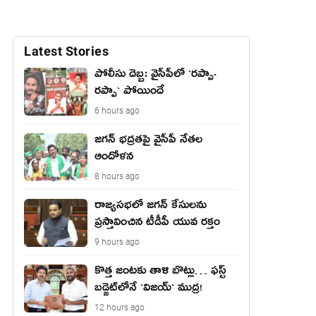
Latest Stories
పోలీసు దెబ్బ: వైసీపీలో `ర‌ప్పా-
ర‌ప్పా` పోయిందే
6 hours ago
జ‌గ‌న్ భద్రతపై వైసీపీ నేతల
ఆందోళన
8 hours ago
రాజ్యసభలో జగన్ కేసులను
ప్రస్తావించిన టీడీపీ యువ రక్తం
9 hours ago
కొత్త జంట‌కు తాళి బొట్లు… ఫ‌స్ట్
బ‌డ్జెట్‌లోనే `విజ‌య్` ముద్ర‌!
12 hours ago