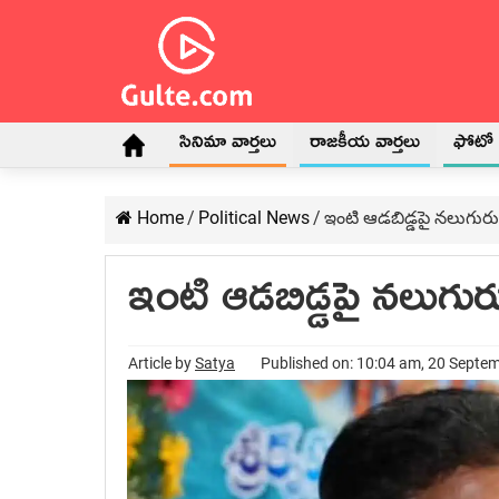
సినిమా వార్తలు
రాజకీయ వార్తలు
ఫోటో గ
Home
/
Political News
/
ఇంటి ఆడ‌బిడ్డ‌పై న‌లుగురు 
ఇంటి ఆడ‌బిడ్డ‌పై న‌లుగుర
Article by
Satya
Published on: 10:04 am, 20 Septe