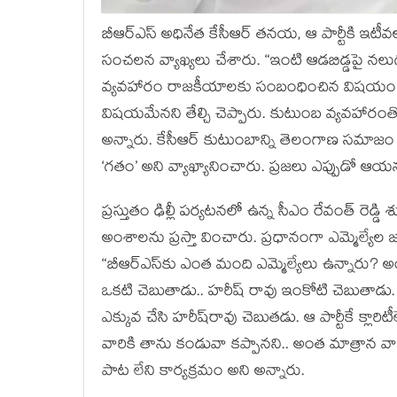
బీఆర్ఎస్ అధినేత కేసీఆర్ త‌న‌య‌, ఆ పార్టీకి ఇటీ
సంచ‌ల‌న వ్యాఖ్యలు చేశారు. “ఇంటి ఆడ‌బిడ్డ‌పై న‌ల
వ్య‌వ‌హారం రాజ‌కీయాల‌కు సంబంధించిన విష‌యం 
విష‌య‌మేన‌ని తేల్చి చెప్పారు. కుటుంబ వ్య‌వ‌హారంత
అన్నారు. కేసీఆర్ కుటుంబాన్ని తెలంగాణ స‌మాజం ఎప
‘గ‌తం’ అని వ్యాఖ్యానించారు. ప్ర‌జ‌లు ఎప్పుడో ఆయ
ప్ర‌స్తుతం ఢిల్లీ ప‌ర్య‌ట‌న‌లో ఉన్న సీఎం రేవంత్ ర
అంశాల‌ను ప్ర‌స్తా వించారు. ప్ర‌ధానంగా ఎమ్మెల్యే
“బీఆర్ఎస్‌కు ఎంత మంది ఎమ్మెల్యేలు ఉన్నారు? అంట
ఒక‌టి చెబుతాడు.. హ‌రీష్ రావు ఇంకోటి చెబుతాడు.
ఎక్కువ చేసి హ‌రీష్‌రావు చెబుత‌డు. ఆ పార్టీకే క్లారి
వారికి తాను కండువా క‌ప్పాన‌ని.. అంత మాత్రాన వార
పాట లేని కార్య‌క్ర‌మం అని అన్నారు.