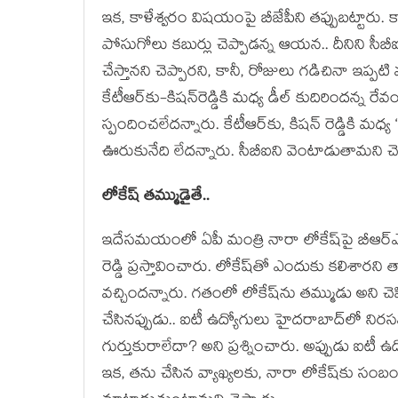
ఇక‌, కాళేశ్వ‌రం విష‌యంపై బీజేపీని త‌ప్పుబ‌ట్టారు. 
పోసుగోలు క‌బుర్లు చెప్పాడ‌న్న ఆయ‌న‌.. దీనిని సీబ
చేస్తాన‌ని చెప్పార‌ని, కానీ, రోజులు గ‌డిచినా ఇప్ప‌టి
కేటీఆర్‌కు-కిష‌న్‌రెడ్డికి మ‌ధ్య డీల్ కుదిరింద‌న్న రే
స్పందించ‌లేద‌న్నారు. కేటీఆర్‌కు, కిష‌న్ రెడ్డికి మ‌ధ
ఊరుకునేది లేద‌న్నారు. సీబీఐని వెంటాడుతామ‌ని చె
లోకేష్ త‌మ్ముడైతే..
ఇదేస‌మ‌యంలో ఏపీ మంత్రి నారా లోకేష్‌పై బీఆర్ఎస
రెడ్డి ప్ర‌స్తావించారు. లోకేష్‌తో ఎందుకు క‌లిశార‌ని త
వ‌చ్చింద‌న్నారు. గ‌తంలో లోకేష్‌ను త‌మ్ముడు అని 
చేసిన‌ప్పుడు.. ఐటీ ఉద్యోగులు హైద‌రాబాద్‌లో నిర‌
గుర్తుకురాలేదా? అని ప్ర‌శ్నించారు. అప్పుడు ఐటీ ఉ
ఇక‌, త‌ను చేసిన వ్యాఖ్య‌ల‌కు, నారా లోకేష్‌కు స