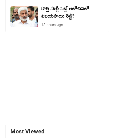
కొత్త పార్టీ పెట్టే ఆలోచనలో
విజయసాయి రెడ్డి?
13 hours ago
Most Viewed