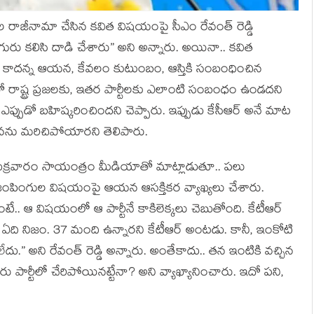
వ‌ల రాజీనామా చేసిన క‌విత విష‌యంపై సీఎం రేవంత్ రెడ్డి
ుగురు క‌లిసి దాడి చేశారు” అని అన్నారు. అయినా.. క‌విత
కాద‌న్న ఆయ‌న‌, కేవ‌లం కుటుంబం, ఆస్తికి సంబంధించిన
ో రాష్ట్ర ప్ర‌జ‌ల‌కు, ఇత‌ర పార్టీల‌కు ఎలాంటి సంబంధం ఉండ‌ద‌ని
్పుడో బ‌హిష్క‌రించింద‌ని చెప్పారు. ఇప్పుడు కేసీఆర్ అనే మాట
‌న‌ను మ‌రిచిపోయార‌ని తెలిపారు.
ెడ్డి శుక్ర‌వారం సాయంత్రం మీడియాతో మాట్లాడుతూ.. ప‌లు
ల జంపింగుల విష‌యంపై ఆయ‌న ఆస‌క్తిక‌ర వ్యాఖ్య‌లు చేశారు.
ే.. ఆ విష‌యంలో ఆ పార్టీనే కాకిలెక్క‌లు చెబుతోంది. కేటీఆర్
 ఏది నిజం. 37 మంది ఉన్నార‌ని కేటీఆర్ అంట‌డు. కానీ, ఇంకోటి
టీలేదు.” అని రేవంత్ రెడ్డి అన్నారు. అంతేకాదు.. త‌న ఇంటికి వ‌చ్చిన
ు పార్టీలో చేరిపోయిన‌ట్టేనా? అని వ్యాఖ్యానించారు. ఇదో ప‌ని,