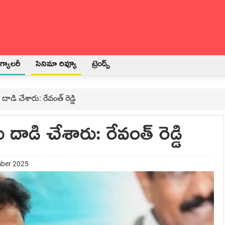
్యాలరీ
సినిమా రివ్యూ
ట్రెండ్స్
దాడి చేశారు: రేవంత్ రెడ్డి
ు దాడి చేశారు: రేవంత్ రెడ్డి
mber 2025