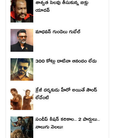
శాశ్వత సెలవు తీసుకున్న బిక్షు
యాదవ్
మాధ‌వ‌న్ గుండెలు గుబేల్‌
300 కోట్లు దాటినా ఆనందం లేదు
క్రేజీ దర్శకుడు హీరో అయితే సౌండ్
లేదేంటి
సందీప్ కిషన్ కరికాల... 2 పార్టులు...
నాలుగు నెలలు!