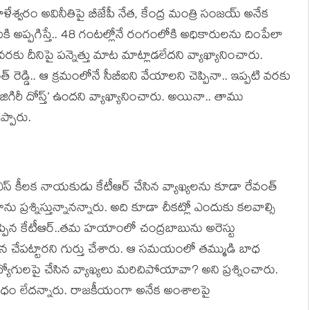
కాళేశ్వ‌రం అవినీతిపై బీజేపీ నేత‌, కేంద్ర మంత్రి సంజ‌య్ అనేక
ీఐకి అప్ప‌గిస్తే.. 48 గంటల్లోనే రంగంలోకి అధికారుల‌ను దింపేలా
 వ‌ర‌కు దీనిపై ప‌న్నెత్తు మాట మాట్లాడ‌లేద‌ని వ్యాఖ్యానించారు.
వంత్ రెడ్డి.. ఆ క్ర‌మంలోనే సీబీఐని వేయాల‌ని చెప్పినా.. ఇప్ప‌టి వ‌ర‌కు
్య ‘జిగిరీ దోస్త్‌’ ఉంద‌ని వ్యాఖ్యానించారు. అయినా.. తాము
ప్పారు.
్ కీల‌క నాయ‌కుడు కేటీఆర్ చేసిన వ్యాఖ్య‌ల‌ను కూడా రేవంత్
ాను ప్ర‌శ్నిస్తున్నాన‌న్నారు. అది కూడా చీక‌ట్లో ఎందుకు క‌ల‌వాల్సి
చెప్పిన కేటీఆర్‌..తమ హ‌యాంలో చంద్ర‌బాబును అరెస్టు
స‌న చేప‌ట్టార‌ని గుర్తు చేశారు. ఆ స‌మ‌యంలో త‌మ్ముడి బాధ
ద్యోగుల‌పై చేసిన వ్యాఖ్య‌లు మ‌రిచిపోయావా? అని ప్ర‌శ్నించారు.
ంబంధం లేద‌న్నారు. రాజ‌కీయంగా అనేక అంశాల‌పై