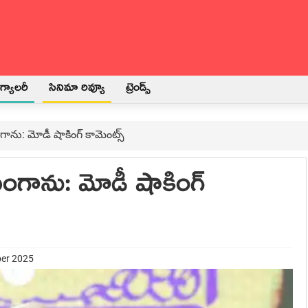
్యాలరీ
సినిమా రివ్యూ
ట్రెండ్స్
గాను: మోడీ షాకింగ్ కామెంట్స్
ింగాను: మోడీ షాకింగ్
ber 2025