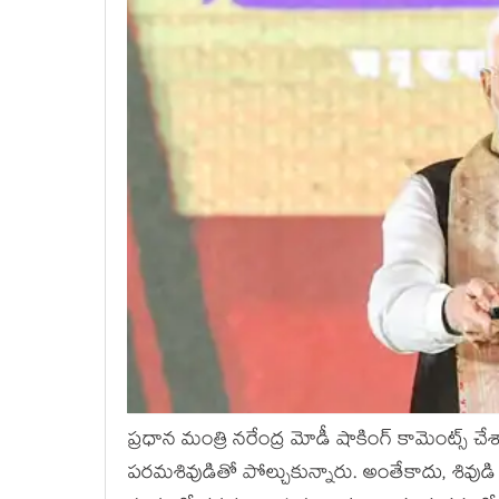
ప్రధాన మంత్రి నరేంద్ర మోడీ షాకింగ్ కామెంట్స్ 
పరమశివుడితో పోల్చుకున్నారు. అంతేకాదు, శివుడ