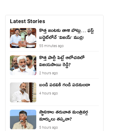
Latest Stories
కొత్త జంట‌కు తాళి బొట్లు… ఫ‌స్ట్
బ‌డ్జెట్‌లోనే `విజ‌య్` ముద్ర‌!
55 minutes ago
కొత్త పార్టీ పెట్టే ఆలోచనలో
విజయసాయి రెడ్డి?
2 hours ago
బండి పదవికి గండి పడనుందా
4 hours ago
స్థానికాల తరువాత మంత్రివర్గ
మార్పులు తప్పవా?
5 hours ago