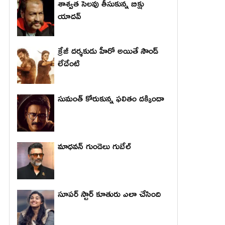
శాశ్వత సెలవు తీసుకున్న బిక్షు
యాదవ్
క్రేజీ దర్శకుడు హీరో అయితే సౌండ్
లేదేంటి
సుమంత్ కోరుకున్న ఫలితం దక్కిందా
మాధ‌వ‌న్ గుండెలు గుబేల్‌
సూపర్ స్టార్ కూతురు ఎలా చేసింది