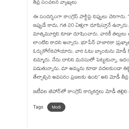
తీవ్ర సంచలన వ్యాఖ్యలు
ఈ సందర్భంగా కాంగ్రెస్ పార్టీపై నిప్పులు చెరిగారు.
ఇప్పుడే కాదు, గత 20 ఏళ్లుగా దూషిస్తూనే ఉన్న
మాతృమూర్తిని కూడా దూషించారు. వారికీ తల్లులు ఉన
లాంటిది కాదని అన్నారు. భూపేన్ హజారికా (ప్రఖ్యా
ఓర్చుకోలేకపోయారు. వారి ఓటు బ్యాంకును మోడీ కొ
చిమ్మారు. నేను దానిని మనసులో పెట్టుకున్నా. ఇ
పడుతున్నాను. మా అమ్మను కూడా వదలకుండా తిట్టిప
తేల్చాల్సిన అవసరం ప్రజలకు ఉంది” అని మోడీ తీవ్
ఇటీవల బీహార్‌లో కాంగ్రెస్ కార్యకర్తలు మోడీ తల్ల
Tags
Modi