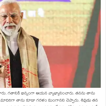
చేశారు. గతానికి భిన్నంగా ఆయన వ్యాఖ్యానించారు. తనను తాను
ి మాదిరిగా తాను కూడా గరళం మింగానని చెప్పారు. శివుడు తన