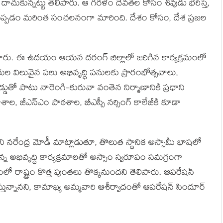
ుకున్నట్టు తెలిపారు. ఆ గరళం దేవతల కోసం శివుడు భరిస్తే,
 చెప్పడం మరింత సంచలనంగా మారింది. దేశం కోసం, దేశ ప్రజల
ించారు. ఈ ఉదయం ఆయన దరంగ్ జిల్లాలో జరిగిన కార్యక్రమంలో
యల విలువైన పలు అభివృద్ధి పనులకు ప్రారంభోత్సవాలు,
్డుతో పాటు నారెంగి-కురువా వంతెన నిర్మాణానికి ప్రధాని
ాల, జీఎన్‌ఎం పాఠశాల, బీఎస్సీ నర్సింగ్ కాలేజీకి కూడా
 నరేంద్ర మోడీ మాట్లాడుతూ, తొలుత స్థానిక అస్సామీ భాషలో
న్న అభివృద్ధి కార్యక్రమాలతో అస్సాం స్వరూపం సమగ్రంగా
ో రాష్ట్రం కొత్త పుంతలు తొక్కనుందని తెలిపారు. ఆపరేషన్
్తున్నానని, కామాఖ్య అమ్మవారి ఆశీర్వాదంతో ఆపరేషన్ సిందూర్