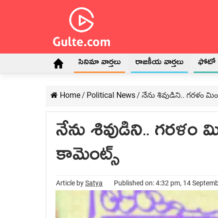
సినిమా వార్తలు
రాజకీయ వార్తలు
ఫోటో గ
Home
/
Political News
/
నేను శివుడిని.. గరళం మిం
నేను శివుడిని.. గరళం మ
కామెంట్స్
Article by
Satya
Published on: 4:32 pm, 14 Septem