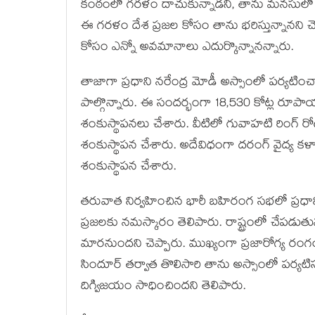
కంఠంలో గరళం దాచుకున్నాడని, తాను మనసులో దాచ
ఈ గరళం దేశ ప్రజల కోసం తాను భరిస్తున్నానని
కోసం ఎన్నో అవమానాలు ఎదుర్కొన్నానన్నారు.
తాజాగా ప్రధాని నరేంద్ర మోడీ అస్సాంలో పర్యట
పాల్గొన్నారు. ఈ సందర్భంగా 18,530 కోట్ల రూపా
శంకుస్థాపనలు చేశారు. వీటిలో గువాహటి రింగ్ రోడ
శంకుస్థాపన చేశారు. అదేవిధంగా దరంగ్ వైద్య కళాశ
శంకుస్థాపన చేశారు.
తరువాత నిర్వహించిన భారీ బహిరంగ సభలో ప్రధాని
ప్రజలకు నమస్కారం తెలిపారు. రాష్ట్రంలో చేపడుతు
మారనుందని చెప్పారు. ముఖ్యంగా ప్రజారోగ్య రంగంల
సిందూర్ తర్వాత తొలిసారి తాను అస్సాంలో పర్యటిస
దిగ్విజయం సాధించిందని తెలిపారు.