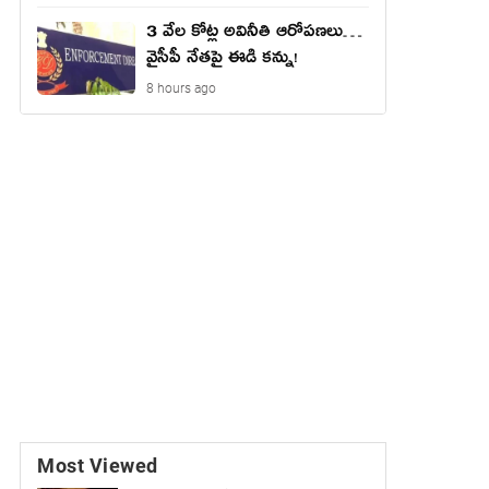
3 వేల కోట్ల అవినీతి ఆరోపణలు…
వైసీపీ నేతపై ఈడి కన్ను!
8 hours ago
Most Viewed