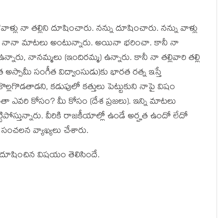
 “వాళ్లు నా తల్లిని దూషించారు. నన్ను దూషించారు. నన్ను వాళ్లు
ారు. నానా మాటలు అంటున్నారు. అయినా భరించా. కానీ నా
్నారు, నానమ్మలు (ఇందిరమ్మ) ఉన్నారు. కానీ నా తల్లివారి తల్లి
త అస్సామీ సంగీత విద్వాంసుడు)కు భారత రత్న ఇస్తే
ల్లగొడతాడని, కడుపులో కత్తులు పెట్టుకుని నాపై విషం
దంతా ఎవరి కోసం? మీ కోసం (దేశ ప్రజలు). ఇన్ని మాటలు
ోస్తున్నారు. వీరికి రాజకీయాల్లో ఉండే అర్హత ఉందో లేదో
ర సంచలన వ్యాఖ్యలు చేశారు.
ిని దూషించిన విషయం తెలిసిందే.