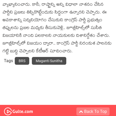
వ్యాఖ్యానించారు. కానీ, రాష్ట్రాన్ని అన్ని విధాలా నాశ‌నం చేసిన
పార్టీని ప్ర‌జ‌లు తిప్పికొట్టేందుకు సిద్ధంగా ఉన్నార‌ని చెప్పారు. ఈ
అవ‌కాశాన్ని స‌ద్వినియోగం చేసుకుని కాంగ్రెస్ పార్టీ ప్ర‌భుత్వం
త‌ప్పుల‌ను ప్ర‌జ‌ల మ‌ధ్య‌కు తీసుకువెళ్లి.. జూబ్లీహిల్స్‌లో సునీత
విజ‌యానికి నాంది ప‌ల‌కాల‌ని నాయ‌కుల‌కు దిశానిర్దేశం చేశారు.
జూబ్లీహిల్స్‌లో విజ‌యం ద్వారా.. కాంగ్రెస్ పార్టీ నిరంకుశ పాల‌న‌కు
గ‌ట్టి బుద్ధి చెప్పాల‌ని కేటీఆర్ సూచించారు.
Tags
BRS
Maganti Sunitha
Back To Top