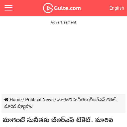
English
Home
/
Political News
/
మాగంటి సునీత‌కు బీఆర్ఎస్ టికెట్‌..
మారిన వ్యూహం!
మాగంటి సునీత‌కు బీఆర్ఎస్ టికెట్‌.. మారిన