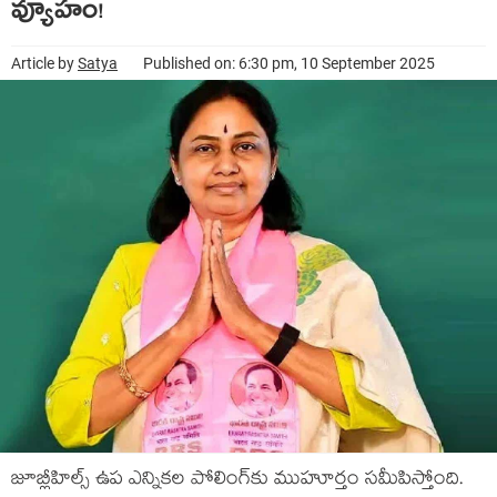
వ్యూహం!
Article by
Satya
Published on: 6:30 pm, 10 September 2025
జూబ్లీహిల్స్ ఉప ఎన్నిక‌ల పోలింగ్‌కు ముహూర్తం స‌మీపిస్తోంది.