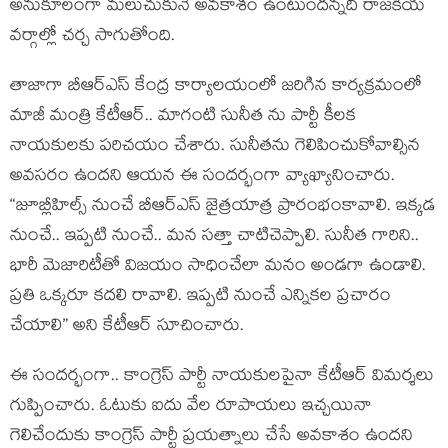
అనుకూలంగా మ‌లుచుకునే అవ‌కాశం ఉంటుంద‌న్న‌ది రాజ‌కీయ
వ‌ర్గాల్లో చ‌ర్చ సాగుతోంది.
తాజాగా బీఆర్ఎస్ కేంద్ర కార్యాల‌యంలో జ‌రిగిన కార్య‌క్ర‌మంలో
మాజీ మంత్రి కేటీఆర్‌.. మాగంటి సునీత ను పార్టీ కీల‌క
నాయ‌కుల‌కు ప‌రిచ‌యం చేశారు. సునీతను గెలిపించుకోవాల్సిన
అవ‌స‌రం ఉంద‌ని ఆయ‌న ఈ సంద‌ర్భంగా వ్యాఖ్యానించారు.
“జూబ్లీహిల్స్ నుంచే బీఆర్ఎస్ జైత్ర‌యాత్ర ప్రారంభంకావాలి. ఇక్క‌డ
నుంచే.. ఇప్ప‌టి నుంచే.. మన స‌త్తా చాటిచెప్పాలి. సునీత గారిని..
భారీ మెజారిటీతో విజ‌యం సాధించేలా మ‌నం అండ‌గా ఉండాలి.
ప్ర‌తి ఒక్క‌రూ క‌ద‌లి రావాలి. ఇప్పటి నుంచే ఎన్నిక‌ల ప్ర‌చారం
చేయాలి” అని కేటీఆర్ సూచించారు.
ఈ సంద‌ర్భంగా.. కాంగ్రెస్ పార్టీ నాయ‌కుల‌పైనా కేటీఆర్ విమ‌ర్శ‌లు
గుప్పించారు. ఓటుకు ఐదు వేల రూపాయ‌లు ఇచ్చ‌యినా
గెలిచేందుకు కాంగ్రెస్ పార్టీ ప్ర‌య‌త్నాలు చేసే అవ‌కాశం ఉంద‌ని