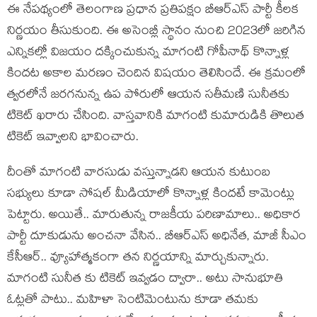
ఈ నేప‌థ్యంలో తెలంగాణ ప్ర‌ధాన ప్ర‌తిపక్షం బీఆర్ఎస్ పార్టీ కీల‌క
నిర్ణ‌యం తీసుకుంది. ఈ అసెంబ్లీ స్థానం నుంచి 2023లో జ‌రిగిన
ఎన్నిక‌ల్లో విజ‌యం ద‌క్కించుకున్న మాగంటి గోపీనాథ్ కొన్నాళ్ల
కింద‌ట అకాల మ‌ర‌ణం చెందిన విష‌యం తెలిసిందే. ఈ క్ర‌మంలో
త్వ‌ర‌లోనే జ‌ర‌గ‌నున్న ఉప పోరులో ఆయ‌న స‌తీమ‌ణి సునీత‌కు
టికెట్ ఖ‌రారు చేసింది. వాస్త‌వానికి మాగంటి కుమారుడికి తొలుత
టికెట్ ఇవ్వాల‌ని భావించారు.
దీంతో మాగంటి వారసుడు వ‌స్తున్నాడ‌ని ఆయ‌న కుటుంబ
స‌భ్యులు కూడా సోష‌ల్ మీడియాలో కొన్నాళ్ల కింద‌టే కామెంట్లు
పెట్టారు. అయితే.. మారుతున్న రాజ‌కీయ ప‌రిణామాలు.. అధికార
పార్టీ దూకుడును అంచ‌నా వేసిన‌.. బీఆర్ఎస్ అధినేత‌, మాజీ సీఎం
కేసీఆర్‌.. వ్యూహాత్మ‌కంగా త‌న నిర్ణ‌యాన్ని మార్చుకున్నారు.
మాగంటి సునీత కు టికెట్ ఇవ్వ‌డం ద్వారా.. అటు సానుభూతి
ఓట్లతో పాటు.. మ‌హిళా సెంటిమెంటును కూడా త‌మ‌కు