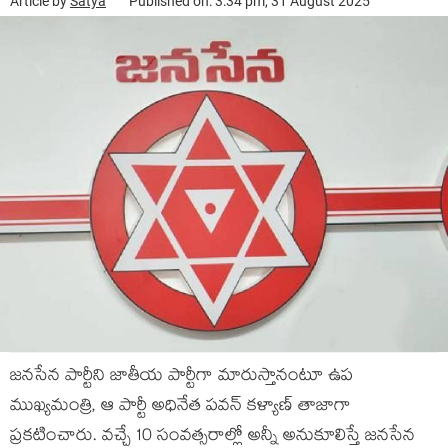
Article by
Satya
Published on: 3:34 pm, 31 August 2025
జనసేన పార్టీని జాతీయ పార్టీగా మారుస్తానంటూ ఉప
ముఖ్యమంత్రి, ఆ పార్టీ అధినేత పవన్ కళ్యాణ్ తాజాగా
ప్రకటించారు. వచ్చే 10 సంవత్సరాల్లో అన్నీ అనుకూలిస్తే జనసేన