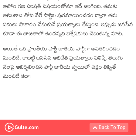
అసోం గణ పరిషత్ విషయంలోనూ ఇదే జరిగింది. తమకు
అలివికాని చోట వేరే పార్టీని పురమాయించడం ద్వారా తమ
పనులు సాకారం చేసుకునే ప్రయత్నాలు చేస్తుంది. ఇప్పుడు జనసేన
కూడా ఈ జాబితాలో ఉందన్నది విశ్లేషకులు చెబుతున్న మాట.
అయితే ఒక ప్రాంతీయ పార్టీ జాతీయ పార్టీగా అవతరించడం
మంచిదే. కాబట్టి జనసేన అధినేత ప్రయత్నాలు ఫలిస్తే, తెలుగు
నేలపై ఆవిర్భవించిన పార్టీ జాతీయ స్థాయిలో చక్రం తిప్పితే
మంచిదే కదా!
Back To Top