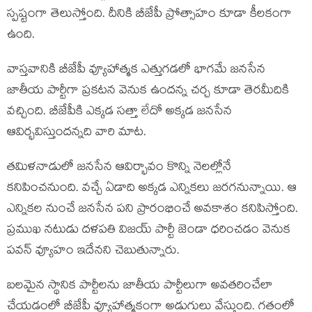
స్పష్టంగా తెలుస్తోంది. దీనికి బీజేపీ ప్రోత్సాహం కూడా కీలకంగా
ఉంది.
వాస్తవానికి బీజేపీ వ్యూహాత్మక ఎత్తుగడలో భాగమే జనసేన
జాతీయ పార్టీగా ప్రకటన వెనుక ఉందన్న చర్చ కూడా తెరమీదికి
వచ్చింది. బీజేపీకి ఎక్కడ సత్తా లేదో అక్కడ జనసేన
ఆవిర్భవిస్తుందన్నది వారి మాట.
తమిళనాడులో జనసేన ఆవిర్భావం కొన్ని నెలల్లోనే
కనిపించనుంది. వచ్చే ఏడాది అక్కడ ఎన్నికలు జరగనున్నాయి. ఆ
ఎన్నికల నుంచే జనసేన పని ప్రారంభించే అవకాశం కనిపిస్తోంది.
ప్రముఖ నటుడు దళపతి విజయ్ పార్టీ జెండా ధరించడం వెనుక
పవన్ వ్యూహం ఇదేనని చెబుతున్నారు.
బలమైన స్థానిక పార్టీలను జాతీయ పార్టీలుగా అవతరించేలా
చేయడంలో బీజేపీ వ్యూహాత్మకంగా అడుగులు వేస్తుంది. గతంలో