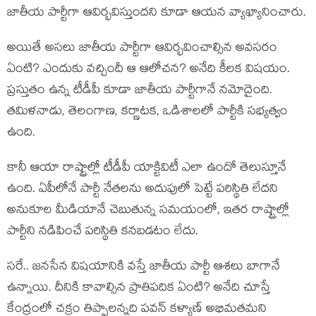
జాతీయ పార్టీగా ఆవిర్భవిస్తుందని కూడా ఆయన వ్యాఖ్యానించారు.
అయితే అసలు జాతీయ పార్టీగా ఆవిర్భవించాల్సిన అవసరం
ఏంటి? ఎందుకు వచ్చిందీ ఆ ఆలోచన? అనేది కీలక విషయం.
ప్రస్తుతం ఉన్న టీడీపీ కూడా జాతీయ పార్టీగానే నమోదైంది.
తమిళనాడు, తెలంగాణ, కర్ణాటక, ఒడిశాలలో పార్టీకి సభ్యత్వం
ఉంది.
కానీ ఆయా రాష్ట్రాల్లో టీడీపీ యాక్టివిటీ ఎలా ఉందో తెలుస్తూనే
ఉంది. ఏపీలోనే పార్టీ నేతలను అదుపులో పెట్టే పరిస్థితి లేదని
అనుకూల మీడియానే చెబుతున్న సమయంలో, ఇతర రాష్ట్రాల్లో
పార్టీని నడిపించే పరిస్థితి కనబడటం లేదు.
సరే.. జనసేన విషయానికి వస్తే జాతీయ పార్టీ ఆశలు బాగానే
ఉన్నాయి. దీనికి కావాల్సిన ప్రాతిపదిక ఏంటి? అనేది చూస్తే
కేంద్రంలో చక్రం తిప్పాలన్నది పవన్ కళ్యాణ్ అభిమతమని