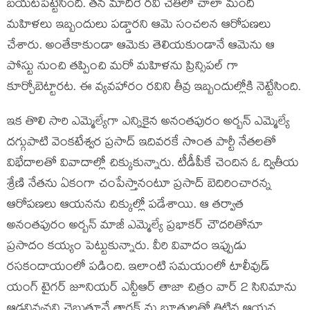
బయటపెట్టేసింది. తన మాదిరే రవి చేతిలో చాలా మంది
మహిళలు ఇబ్బందులు పడ్డారని ఆమె సంచలన ఆరోపణలు
చేశారు. అంతేకాకుండా ఆమెకు తెలియకుండానే ఆమెను ఆ
పోస్టు నుంచి తప్పించి మరో మహిళను ప్రిన్సిపల్ గా
కూర్చోబెట్టారట. ఈ వ్యవహారం రవిని తీవ్ర ఇబ్బందుల్లోకి నెట్టేసింది.
ఇక తొలి సారి ఎమ్మెల్యేగా ఎన్నికైన అనంతపురం అర్బన్ ఎమ్మెల్యే
దగ్గుపాటి వెంకటేశ్వర ప్రసాద్ ఇదివరకే సొంత పార్టీ నేతలతో
విభేదాలతో వివాదాల్లో చిక్కుకున్నారు. టీడీపీకే చెందిన ఓ ద్వితీయ
శ్రేణి నేతను ఏకంగా చంపేస్తానంటూ ప్రసాద్ బెదిరించారన్న
ఆరోపణలు ఆయనను చిక్కుల్లో పడేశాయి. ఆ తర్వాత
అనంతపురం అర్బన్ మాజీ ఎమ్మెల్యే ప్రభాకర్ చౌదరితోనూ
ప్రసాదం కయ్యం పెట్టుకున్నారు. వీరి వివాదం ఇప్పుడు
రసకందాయంలో పడింది. ఇలాంటి సమయంలో టాలీవుడ్
యంగ్ టైగర్ జూనియర్ ఎన్టీఆర్ తాజా చిత్రం వార్ 2 సినిమాను
ఆడనివ్వనని చెబుతూనే తారక్ ను బూతులతో తిట్టిన ఆయన