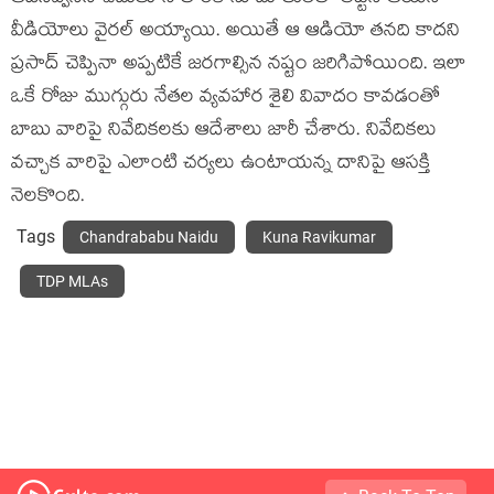
వీడియోలు వైరల్ అయ్యాయి. అయితే ఆ ఆడియో తనది కాదని
ప్రసాద్ చెప్పినా అప్పటికే జరగాల్సిన నష్టం జరిగిపోయింది. ఇలా
ఒకే రోజు ముగ్గురు నేతల వ్యవహార శైలి వివాదం కావడంతో
బాబు వారిపై నివేదికలకు ఆదేశాలు జారీ చేశారు. నివేదికలు
వచ్చాక వారిపై ఎలాంటి చర్యలు ఉంటాయన్న దానిపై ఆసక్తి
నెలకొంది.
Tags
Chandrababu Naidu
Kuna Ravikumar
TDP MLAs