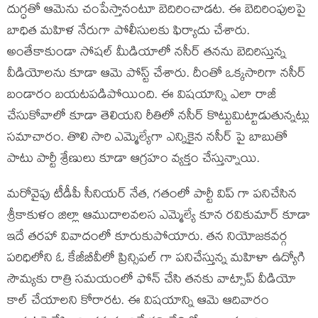
దుగ్ధతో ఆమెను చంపేస్తానంటూ బెదిరించాడట. ఈ బెదిరింపులపై
బాధిత మహిళ నేరుగా పోలీసులకు ఫిర్యాదు చేశారు.
అంతేకాకుండా సోషల్ మీడియాలో నసీర్ తనను బెదిరిస్తున్న
వీడియోలను కూడా ఆమె పోస్ట్ చేశారు. దీంతో ఒక్కసారిగా నసీర్
బండారం బయటపడిపోయింది. ఈ విషయాన్ని ఎలా రాజీ
చేసుకోవాలో కూడా తెలియని రీతిలో నసీర్ కొట్టుమిట్టాడుతున్నట్లు
సమాచారం. తొలి సారి ఎమ్మెల్యేగా ఎన్నికైన నసీర్ పై బాబుతో
పాటు పార్టీ శ్రేణులు కూడా ఆగ్రహం వ్యక్తం చేస్తున్నాయి.
మరోవైపు టీడీపీ సీనియర్ నేత, గతంలో పార్టీ విప్ గా పనిచేసిన
శ్రీకాకుళం జిల్లా ఆముదాలవలస ఎమ్మెల్యే కూన రవికుమార్ కూడా
ఇదే తరహా వివాదంలో కూరుకుపోయారు. తన నియోజకవర్గ
పరిధిలోని ఓ కేజీబీవీలో ప్రిన్సిపల్ గా పనిచేస్తున్న మహిళా ఉద్యోగి
సౌమ్యకు రాత్రి సమయంలో ఫోన్ చేసి తనకు వాట్సాప్ వీడియో
కాల్ చేయాలని కోరారట. ఈ విషయాన్ని ఆమె ఆదివారం