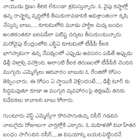
నాయుడు క్షణం తీరిక లేకుండా శ్రమిస్తున్నారు. ఓ వైపు కష్టాల్లో
ఉన్న రాష్ట్రాన్ని వృద్ధిలోకి తీసుకురావడానికి అవిశ్రాంతంగా కృషి
చేస్తున్న బాబు… కూటమిలోని మూడు పార్టీల మధ్య బంధం
అంతకంతకూ బలపడేలా పటిష్ట చర్యలు తీసుకుంటున్నారు.
మరోవైపు కేంద్రంలోని ఎన్డీఏ కూటమిలో టీడీపీ కీలక
భాగస్వామిగా ఉన్న నేపథ్యంలో ఎప్పుడు అవసరం పడితే అప్పుడు
ఢిల్లీ వెళ్లాల్సి వస్తోంది. అలాంటి కీలక తరుణంలో టీడీపీకి చెందిన
ముగ్గురు ఎమ్మెల్యేలు ఆదివారం బాబుకు ఓ రేంజిలో కోపం
తెప్పించారు. ఈ కోపం ఏ స్థాయికి వెళ్లిందంటే… ఢిల్లీ టూర్ కు
సిద్దమవుతూ కూడా ఆ ముగ్గురి వ్యవహారంపై తక్షణమే తనకు
నివేదికలు కావాలని బాబు కోరారు.
గుంటూరు వెస్ట్ ఎమ్మెల్యేగా కొనసాగుతున్న నసీర్ గడచిన
నాలుగైదు రోజులుగా వార్తల్లోకి ఎక్కారు. ఓ మహిళతో వివాహేతర
బంధం సాగించిన నసీర్…ఆ విషయాన్ని బయటపెట్టిందనే