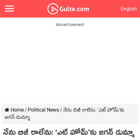
English
Home
/
Political News
/
నేను బిజీ రాలేను: ‘ఎట్ హోమ్‌’కు
జ‌గ‌న్ డుమ్మా
నేను బిజీ రాలేను: ‘ఎట్ హోమ్‌’కు జ‌గ‌న్ డుమ్మా