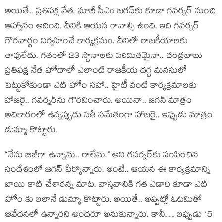
అయితే.. ప్ర‌తిప‌క్ష నేత‌, మాజీ సీఎం జ‌గ‌న్‌కు కూడా గ‌వ‌ర్న‌ర్ నుంచి
ఆహ్వానం అదింది. దీనికి ఆయ‌న రావాల్సి ఉంది. ఇది గ‌వ‌ర్న‌ర్
గౌర‌వార్థం నిర్వ‌హించే కార్య‌క్ర‌మం. దీనిలో రాజ‌కీయాల‌కు
తావులేదు. గ‌తంలో 23 స్థానాల‌కు ప‌రిమిత‌మైనా.. చంద్ర‌బాబు
ప్ర‌తిప‌క్ష నేత హోదాలో ఎలాంటి రాజ‌కీయ ద‌గ్ధ మ‌న‌సులో
పెట్టుకోకుండా ఎట్ హోం స‌హా.. హైటీ వంటి కార్య‌క్ర‌మాల‌కు
హాజ‌రై.. గ‌వ‌ర్న‌ర్‌ను గౌర‌వించారు. అయినా.. జ‌గ‌న్ మాత్రం
అధికారంలో ఉన్న‌ప్పుడు స‌తీ స‌మేతంగా హాజ‌రై.. ఇప్పుడు మాత్రం
డుమ్మా కొట్టారు.
“నేను బిజీగా ఉన్నాను.. రాలేను.” అని గ‌వ‌ర్న‌ర్‌కు పంపించిన
సందేశంలో జ‌గ‌న్ పేర్కొన్నారు. అంటే.. ఆయ‌న ఈ కార్య‌క్ర‌మాన్ని
బాయి కాట్ చేశార‌న్న మాట‌. వాస్త‌వానికి గ‌త ఏడాది కూడా ఎట్
హోం కు ఇలానే డుమ్మా కొట్టారు. అయితే.. అప్ప‌ట్లో ఓట‌మితో
ఆవేద‌న‌లో ఉన్నార‌ని అంద‌రూ అనుకున్నారు. కానీ… ఇప్పుడు 15