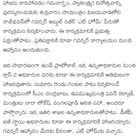
హాజరు కాక‌పోవ‌డం గ‌మ‌నార్హం. స్వాతంత్య్ర దినోత్స‌వాన్ని
పుర‌స్క‌రించుకుని శుక్ర‌వారం సాయంత్రం విజ‌య‌వాడ‌లోని
రాజ్‌భ‌వ‌న్‌లో గ‌వ‌ర్న‌ర్ అబ్దుల్ న‌జీర్ ‘ఎట్ హోమ్‌’ పేరుతో
కార్య‌క్ర‌మం నిర్వ‌హించారు. ఈ కార్య‌క్ర‌మానికి ప్ర‌భుత్వ
ప‌క్షంతోపాటు.. ప్ర‌తిప‌క్షానికి కూడా గ‌వ‌ర్న‌ర్ కార్యాల‌యం నుంచి
ఆహ్వానం అందుతుంది.
ఇది సాధార‌ణంగా ఉండే ప్రొటోకాల్‌. ఇక‌, ఉన్న‌తాధికారుల నుంచి
క్లాస్ 2 అధికారుల వ‌ర‌కు కూడా ఈ కార్య‌క్ర‌మానికి అతిథులుగా
హాజ‌ర‌వుతారు. సుమారు రెండు గంట‌ల పాటు నిర్వ‌హించే
కార్య‌క్ర‌మంలో సీఎం చంద్ర‌బాబు, ఉప‌ముఖ్య‌మంత్రి ప‌వ‌న్ క‌ల్యాణ్‌,
మంత్రులు నారా లోకేష్, వంగ‌ల‌పూడి అనిత స‌హా.. అంద‌రూ
పాల్గొన్నారు. ఇక‌, ఇత‌ర శాఖల ఉన్న‌తాధికారులతోపాటు.. డీజీపీ,
ఐజీ స్థాయి అధికారులు కూడా ఈ కార్య‌క్ర‌మానికి హాజ‌ర‌య్యారు.
గ‌వ‌ర్న‌ర్ ఆహ్వానం మేర‌కు వీరంతా.. ఎట్ హోమ్‌కు వ‌చ్చారు.