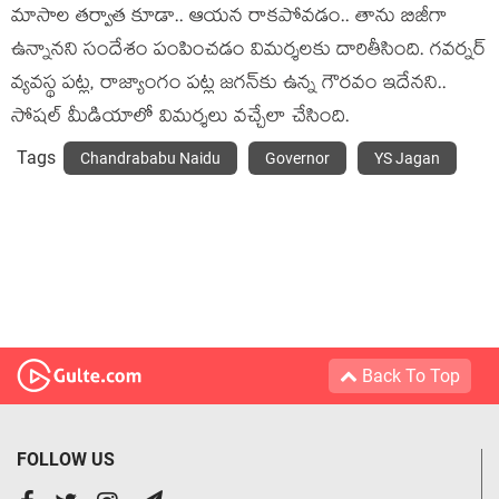
మాసాల త‌ర్వాత కూడా.. ఆయ‌న రాక‌పోవ‌డం.. తాను బిజీగా
ఉన్నాన‌ని సందేశం పంపించ‌డం విమ‌ర్శ‌ల‌కు దారితీసింది. గ‌వ‌ర్న‌ర్
వ్య‌వ‌స్థ ప‌ట్ల‌, రాజ్యాంగం ప‌ట్ల జ‌గ‌న్‌కు ఉన్న గౌర‌వం ఇదేన‌ని..
సోష‌ల్ మీడియాలో విమ‌ర్శ‌లు వ‌చ్చేలా చేసింది.
Tags
Chandrababu Naidu
Governor
YS Jagan
Back To Top
FOLLOW US