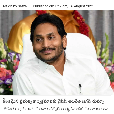
Article by
Satya
Published on: 1:42 am, 16 August 2025
కీల‌క‌మైన ప్ర‌భుత్వ కార్య‌క్ర‌మాల‌కు వైసీపీ అధినేత జ‌గ‌న్ డుమ్మా
కొడుతున్నారు. అది కూడా గ‌వ‌ర్న‌ర్ కార్య‌క్ర‌మానికి కూడా ఆయ‌న