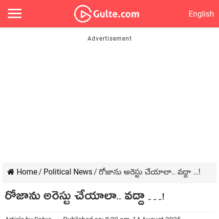
English
Home
/
Political News
/
రోజాను అరెస్టు చేయాలా.. వ‌ద్దా …!
రోజాను అరెస్టు చేయాలా.. వ‌ద్దా …!