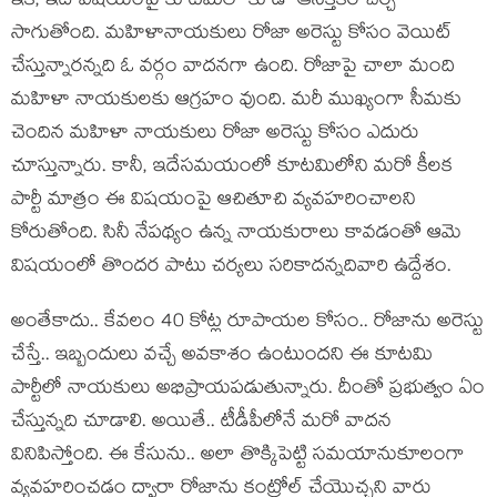
ఇక‌, ఇదే విష‌యంపై కూట‌మిలో కూడా ఆస‌క్తిక‌ర చ‌ర్చ
సాగుతోంది. మ‌హిళానాయ‌కులు రోజా అరెస్టు కోసం వెయిట్
చేస్తున్నార‌న్న‌ది ఓ వ‌ర్గం వాద‌న‌గా ఉంది. రోజాపై చాలా మంది
మ‌హిళా నాయ‌కులకు ఆగ్రహం వుంది. మ‌రీ ముఖ్యంగా సీమ‌కు
చెందిన మ‌హిళా నాయ‌కులు రోజా అరెస్టు కోసం ఎదురు
చూస్తున్నారు. కానీ, ఇదేస‌మ‌యంలో కూట‌మిలోని మ‌రో కీల‌క
పార్టీ మాత్రం ఈ విష‌యంపై ఆచితూచి వ్య‌వ‌హ‌రించాల‌ని
కోరుతోంది. సినీ నేప‌థ్యం ఉన్న నాయ‌కురాలు కావ‌డంతో ఆమె
విష‌యంలో తొంద‌ర పాటు చ‌ర్య‌లు స‌రికాద‌న్న‌దివారి ఉద్దేశం.
అంతేకాదు.. కేవ‌లం 40 కోట్ల రూపాయ‌ల కోసం.. రోజాను అరెస్టు
చేస్తే.. ఇబ్బందులు వచ్చే అవ‌కాశం ఉంటుంద‌ని ఈ కూట‌మి
పార్టీలో నాయ‌కులు అభిప్రాయ‌ప‌డుతున్నారు. దీంతో ప్ర‌భుత్వం ఏం
చేస్తున్న‌ది చూడాలి. అయితే.. టీడీపీలోనే మ‌రో వాద‌న
వినిపిస్తోంది. ఈ కేసును.. అలా తొక్కిపెట్టి స‌మ‌యానుకూలంగా
వ్య‌వ‌హ‌రించ‌డం ద్వారా రోజాను కంట్రోల్ చేయొచ్చ‌ని వారు