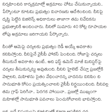
నిర్వ‌హించిన కార్య‌క్ర‌మాల్లో అక్ర‌మాలు చోటు చేసుకున్నాయ‌ని..
పేర్కొంటూ కూట‌మి ప్ర‌భుత్వం విచార‌ణ‌కు ఆదేశించింది. దీనిపై
దృష్టి పెట్టిన విజిలెన్స్ అధికారులు తాజాగా త‌మ నివేదిక‌ను
ప్ర‌భుత్వానికి అందించారు. దీనిలో సుమారు 40 కోట్ల రూపాయ‌ల
లోపు అక్ర‌మాలు జ‌రిగాయ‌ని పేర్కొన్నారు.
దీంతో ఆమెపై చ‌ర్య‌ల‌కు ప్ర‌భుత్వం రెడీ అయ్యే అవ‌కాశం
క‌నిపిస్తోంది. దీనిపైనే వైసీపీ ఫోక‌స్ పెంచింది. రోజాపై చ‌ర్య‌లు
తీసుకునే అవ‌కాశం ఉంటే.. అది ఫ‌స్ట్ ఉమెన్ మాజీ మినిస్ట‌ర్‌పై
చ‌ర్య‌లు తీసుకున్న‌ట్టు అవుతుంది. దీనిని హైలెట్ చేస్తూ ప్ర‌జ‌ల్లోకి
వెళ్లాల‌ని, మ‌హిళ‌ను సైతం వేధించార‌న్న వాద‌న‌ను వినిపిం చి
సానుభూతి కోసం ప్ర‌య‌త్నించాల‌ని వైసీపీ నిర్ణ‌యించింది. దీనివ‌ల్ల
త‌మ గ్రాఫ్ పెరిగినా.. పెర‌గ‌క పోయినా.. ప్ర‌జ‌ల్లో ముఖ్యంగా
మ‌హిళ‌ల్లో సానుభూతి ప‌వ‌నాలు పెంచుకోవాల‌ని భావిస్తోంది.