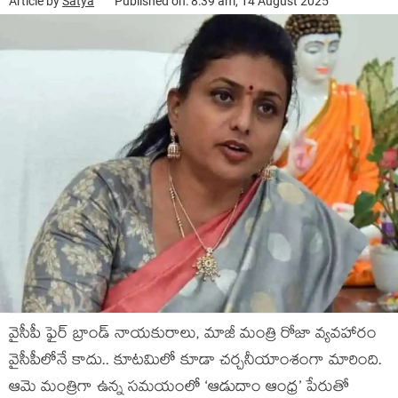
Article by
Satya
Published on: 8:39 am, 14 August 2025
వైసీపీ ఫైర్ బ్రాండ్ నాయ‌కురాలు, మాజీ మంత్రి రోజా వ్య‌వ‌హారం
వైసీపీలోనే కాదు.. కూట‌మిలో కూడా చ‌ర్చనీయాంశంగా మారింది.
ఆమె మంత్రిగా ఉన్న స‌మ‌యంలో ‘ఆడుదాం ఆంధ్ర‌’ పేరుతో