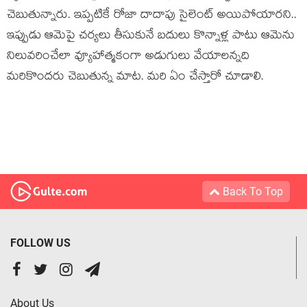
చెబుతున్నారు. ఇప్ప‌టికే రోజా దాదాపు సైలెంట్ అయిపోయార‌ని..
ఇప్పుడు ఆమెపై చ‌ర్య‌లు తీసుకునే బ‌దులు కొన్నాళ్ల పాటు ఆమెను
నిలువ‌రించేలా వ్యూహాత్మ‌కంగా అడుగులు వేయాల‌న్న‌ది
మ‌రికొంద‌రు చెబుతున్న మాట‌. మ‌రి ఏం చేస్తారో చూడాలి.
Back To Top
FOLLOW US
About Us