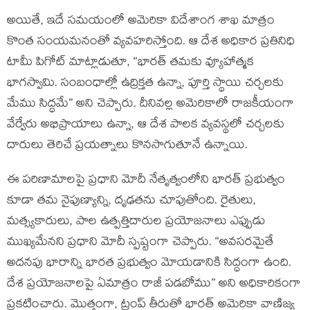
అయితే, ఇదే సమయంలో అమెరికా విదేశాంగ శాఖ మాత్రం
కొంత సంయమనంతో వ్యవహరిస్తోంది. ఆ దేశ అధికార ప్రతినిధి
టామీ పిగోట్ మాట్లాడుతూ, “భారత్‌ తమకు వ్యూహాత్మక
భాగస్వామి. సంబంధాల్లో ఉద్రిక్తత ఉన్నా, పూర్తి స్థాయి చర్చలకు
మేము సిద్ధమే” అని చెప్పారు. దీనివల్ల అమెరికాలో రాజకీయంగా
వేర్వేరు అభిప్రాయాలు ఉన్నా, ఆ దేశ పాలక వ్యవస్థలో చర్చలకు
దారులు తెరిచే ప్రయత్నాలు కొనసాగుతూనే ఉన్నాయి.
ఈ పరిణామాలపై ప్రధాని మోదీ నేతృత్వంలోని భారత్ ప్రభుత్వం
కూడా తమ నైపుణ్యాన్ని, దృఢతను చూపుతోంది. రైతులు,
మత్స్యకారులు, పాల ఉత్పత్తిదారుల ప్రయోజనాలు ఎప్పుడు
ముఖ్యమేనని ప్రధాని మోదీ స్పష్టంగా చెప్పారు. “అవసరమైతే
అదనపు భారాన్ని భారత ప్రభుత్వం మోయడానికి సిద్ధంగా ఉంది.
దేశ ప్రయోజనాలపై ఏమాత్రం రాజీ పడబోము” అని అధికారికంగా
ప్రకటించారు. మొత్తంగా, ట్రంప్ తీరుతో భారత్ అమెరికా వాణిజ్య