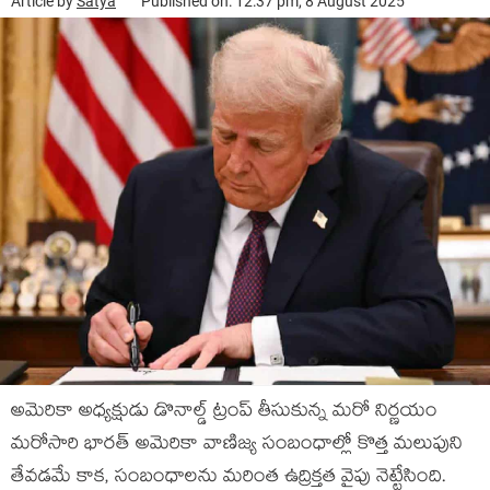
Article by
Satya
Published on: 12:37 pm, 8 August 2025
అమెరికా అధ్యక్షుడు డొనాల్డ్‌ ట్రంప్‌ తీసుకున్న మరో నిర్ణయం
మరోసారి భారత్ అమెరికా వాణిజ్య సంబంధాల్లో కొత్త మలుపుని
తేవడమే కాక, సంబంధాలను మరింత ఉద్రిక్తత వైపు నెట్టేసింది.