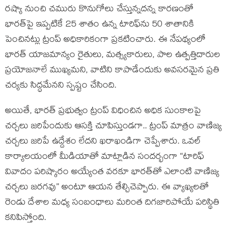
రష్యా నుంచి చమురు కొనుగోలు చేస్తున్నదన్న కారణంతో
భారత్‌పై ఇప్పటికే 25 శాతం ఉన్న టారిఫ్‌ను 50 శాతానికి
పెంచినట్లు ట్రంప్ అధికారికంగా ప్రకటించారు. ఈ నేపథ్యంలో
భారత్‌ యాజమాన్యం రైతులు, మత్స్యకారులు, పాల ఉత్పత్తిదారుల
ప్రయోజనాలే ముఖ్యమని, వాటిని కాపాడేందుకు అవసరమైన ప్రతి
చర్యకు సిద్ధమేనని స్పష్టం చేసింది.
అయితే, భారత్ ప్రభుత్వం ట్రంప్ విధించిన అధిక సుంకాలపై
చర్చలు జరిపేందుకు ఆసక్తి చూపిస్తుండగా.. ట్రంప్ మాత్రం వాణిజ్య
చర్చలు జరిపే ఉద్దేశం లేదని ఖరాఖండిగా చెప్పేశారు. ఒవల్
కార్యాలయంలో మీడియాతో మాట్లాడిన సందర్భంగా “టారిఫ్
వివాదం పరిష్కారం అయ్యేంత వరకూ భారత్‌తో ఎలాంటి వాణిజ్య
చర్చలు జరగవు” అంటూ ఆయన తేల్చిచెప్పారు. ఈ వ్యాఖ్యలతో
రెండు దేశాల మధ్య సంబంధాలు మరింత దిగజారిపోయే పరిస్థితి
కనిపిస్తోంది.