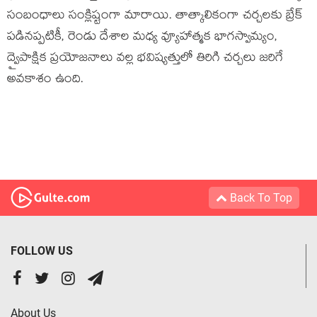
సంబంధాలు సంక్లిష్టంగా మారాయి. తాత్కాలికంగా చర్చలకు బ్రేక్
పడినప్పటికీ, రెండు దేశాల మధ్య వ్యూహాత్మక భాగస్వామ్యం,
ద్వైపాక్షిక ప్రయోజనాలు వల్ల భవిష్యత్తులో తిరిగి చర్చలు జరిగే
అవకాశం ఉంది.
Back To Top
FOLLOW US
About Us