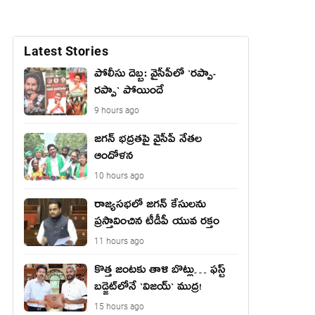
Latest Stories
పోలీసు దెబ్బ: వైసీపీలో `ర‌ప్పా-
ర‌ప్పా` పోయిందే
9 hours ago
జ‌గ‌న్ భద్రతపై వైసీపీ నేతల
ఆందోళన
10 hours ago
రాజ్యసభలో జగన్ కేసులను
ప్రస్తావించిన టీడీపీ యువ రక్తం
11 hours ago
కొత్త జంట‌కు తాళి బొట్లు… ఫ‌స్ట్
బ‌డ్జెట్‌లోనే `విజ‌య్` ముద్ర‌!
15 hours ago