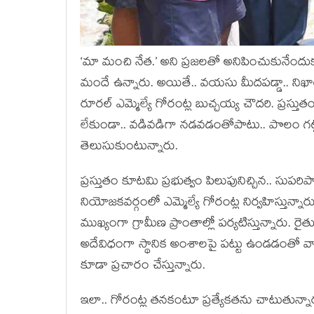
‘మా మంచి నేత‌.’ అని ప్ర‌జ‌ల‌తో అనిపించుకునేం
మందే ఉన్నారు. అయితే.. వ‌య‌సు మీద‌ప‌డ్డా.. నిఖా
రూర‌ల్ ఎమ్మెల్యే గోరంట్ల బుచ్చ‌య్య చౌద‌రి. ప్ర
లేకుండా.. వ‌డివ‌డిగా న‌డ‌వ‌డంతోపాటు.. పొలం గ‌ట
తెలుసుకుంటున్నారు.
ప్ర‌స్తుతం కూట‌మి ప్ర‌భుత్వం పిలుపునిచ్చిన‌.. సుప‌ర
నియోజ‌క‌వ‌ర్గంలో ఎమ్మెల్యే గోరంట్ల నిర్వ‌హిస్తు
ముఖ్యంగా గ్రామీణ ప్రాంతాల్లో ప‌ర్య‌టిస్తున్నారు. రైత
అదేవిధంగా స్థానిక అంశాల‌పై ప‌ట్టు ఉండ‌డంతో వాటిప
కూడా ప్ర‌చారం చేస్తున్నారు.
ఇలా.. గోరంట్ల త‌నకంటూ ప్ర‌త్యేక‌త‌ను చాటుతున్నార