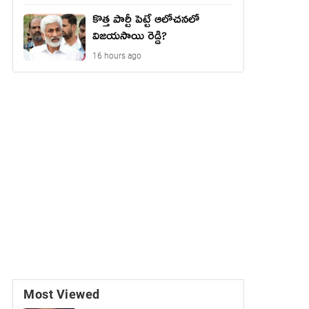
కొత్త పార్టీ పెట్టే ఆలోచనలో
విజయసాయి రెడ్డి?
16 hours ago
Most Viewed