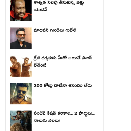
శాశ్వత సెలవు తీసుకున్న బిక్షు
యాదవ్
మాధ‌వ‌న్ గుండెలు గుబేల్‌
క్రేజీ దర్శకుడు హీరో అయితే సౌండ్
లేదేంటి
300 కోట్లు దాటినా ఆనందం లేదు
సందీప్ కిషన్ కరికాల... 2 పార్టులు...
నాలుగు నెలలు!