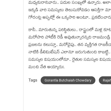
మ‌ధ్య‌కురానివారు.. ప‌దుల సంఖ్య‌లో ఉన్నారు. అలా
ఇక్క‌డి వారి స‌మ‌స్య‌లు తెలుసుకోవ‌డం ఆస‌క్తిగా మారి
గోరంట్ల అప్ప‌ట్లో ఈ ఒక్క‌సారి అంటూ.. ప్ర‌క‌టించారు.
కానీ.. మారుతున్న ప‌రిస్థితులు.. రాష్ట్రంలో మ‌ళ్ల కూట
మ‌రోసారి పోటీకి రెడీ అవుతున్నార‌న్న‌ది రాజ‌మండ్
ప్ర‌జ‌ల‌ను క‌లుస్తూ.. మ‌రోవైపు.. త‌న వ్య‌క్తిగ‌త 
నాటికి డీలిమిటేష‌న్ ఎలానూ జ‌రుగుతుంది కాబ‌ట్టి.. మ
స‌మస్య‌ల విష‌యంలోనూ.. రైతుల స‌మ‌స్య‌ల విష‌యంలో 
మంచి నేత అయ్యారు!.
Tags
Gorantla Butchaiah Chowdary
Raja