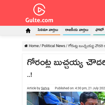
సినిమా వార్తలు
రాజకీయ వార్తలు
ఫోటో గ
Home
/
Political News
/
గోరంట్ల బుచ్చ‌య్య చౌద‌ర
గోరంట్ల బుచ్చ‌య్య చౌ
..!
Article by
Satya
Published on: 4:30 pm, 21 July 20