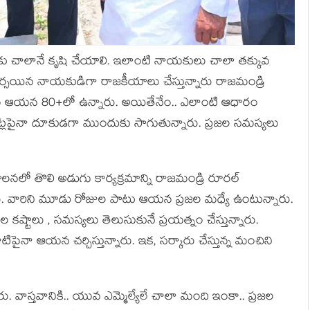
దుకు చాలానే కృషి చేయాలి. ఇలాంటి నాయ‌కులు చాలా త‌క్కువ
ర్స‌యిన నాయ‌కుడిగా రాజ‌కీయాలు చేస్తున్నారు రాజ‌మండ్రి
‌స్తుతం ఆయ‌న‌ 80+లో ఉన్నారు. అయితేనేం.. ఎలాంటి ఆధారం
్ల‌పైనా దూకుడ‌గా ముందుకు సాగుతున్నారు. ప్ర‌జ‌ల స‌మ‌స్య‌లు
ిపాల‌న‌లో తొలి అడుగు కార్య‌క్ర‌మాన్ని రాజ‌మండ్రి రూర‌ల్
న్నారు. వారిని మూడు రోజుల పాటు ఆయ‌న ప్ర‌జ‌ల మ‌ధ్యే ఉంటున్నారు.
ుల క‌ష్టాలు , స‌మ‌స్య‌లు తెలుసుకునే ప్ర‌య‌త్నం చేస్తున్నారు.
ైనా ఆయ‌న చ‌ర్చిస్తున్నారు. ఇక‌, స‌ర్కారు చేస్తున్న మంచిని
ు. వాస్త‌వానికి.. యువ ఎమ్మెల్యేలే చాలా మంది ఇంకా.. ప్ర‌జ‌ల