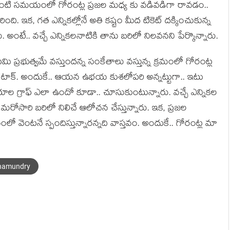
ంటి స‌మ‌యంలో గోరంట్ల ప్ర‌జ‌ల మ‌ధ్య కు వ‌డివ‌డిగా రావ‌డం..
ంది. ఇక‌, గ‌త ఎన్నిక‌ల్లోనే అతి క‌ష్టం మీద టికెట్ ద‌క్కించుకున్న
 అంటే.. వ‌చ్చే ఎన్నిక‌ల‌నాటికి తాను బ‌రిలో నిల‌వ‌న‌ని పేర్కొన్నారు.
‌మి ప్ర‌భుత్వ‌మే వ‌స్తుంద‌న్న సంకేతాలు వ‌స్తున్న క్ర‌మంలో గోరంట్ల
రి టాక్‌. అందుకే.. ఆయ‌న ఉభ‌య కుశ‌లోప‌రి అన్న‌ట్టుగా.. ఇటు
రాజ‌కీయాల గ్రాఫ్ ఎలా ఉందో కూడా.. చూసుకుంటున్నారు. వచ్చే ఎన్నిక‌ల
‌రోసారి బ‌రిలో నిలిచే ఆలోచ‌న చేస్తున్నారు. ఇక‌, ప్ర‌జ‌ల
వెంట‌నే స్పందిస్తున్నార‌న్న‌ది వాస్త‌వం. అందుకే.. గోరంట్ల మా
hamundry