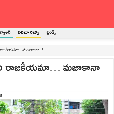
్యాలరీ
సినిమా రివ్యూ
ట్రెండ్స్
ి రాజ‌కీయ‌మా… మ‌జాకానా ..!
ద‌రి రాజ‌కీయ‌మా… మ‌జాకానా
25