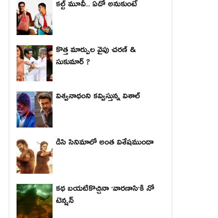
కల్ట్ మూవీ... ఏదో అనుకుంటే
కొత్త మార్పుల వైపు చరణ్ &
సుకుమార్ ?
విశ్వనాథంని కవ్విస్తున్న విశాల్
డిసి సినిమాలో అంత విశేషముందా
కథ బయటికొచ్చినా 'వారణాసి'కి నో
టెన్షన్