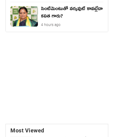
సెంటిమెంటుతో వర్కవుట్ కావట్లేదా
కవిత గారు?
4 hours ago
Most Viewed