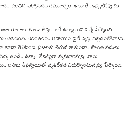
్రమాదం ఉంద‌ని పేర్కొన‌డం గ‌మ‌నార్హం. అయితే.. ఇప్ప‌టికిప్పుడు
న అభియోగాలు కూడా తీవ్రంగానే ఉన్నాయ‌ని స‌ర్వే పేర్కొంది.
ని తెలిపింది. నిరంత‌రం.. ఆదాయం పైనే దృష్టి పెట్ట‌డంతోపాటు..
ా కూడా తెలిపింది. ప్ర‌జ‌ల‌కు చేరువ కాకుండా.. సొంత ప‌నులు
్య ఉండీ.. ఉన్నా.. లేన‌ట్టుగా వ్య‌వ‌హ‌రిస్తున్న వారు
.. అస‌లు తీవ్ర‌స్థాయిలో వ్య‌తిరేక‌త ఎదుర్కొంటున్న‌ట్టు పేర్కొంది.