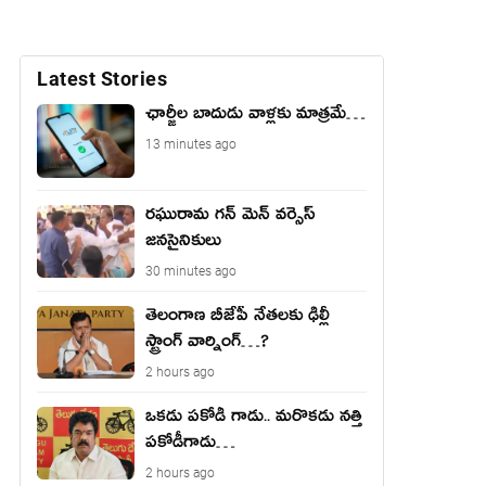
Latest Stories
ఛార్జీల బాదుడు వాళ్లకు మాత్రమే…
13 minutes ago
రఘురామ గన్ మెన్ వర్సెస్
జనసైనికులు
30 minutes ago
తెలంగాణ బీజేపీ నేత‌ల‌కు ఢిల్లీ
స్ట్రాంగ్ వార్నింగ్‌…?
2 hours ago
ఒకడు పకోడీ గాడు.. మరొకడు నత్తి
పకోడీగాడు…
2 hours ago