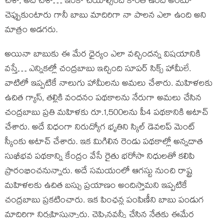
చేశా, అది చేశా… ఇంకా చేయాల్సింది కొంత ఉంది అంటూ
చెప్పుకుంటారు గానీ బాబు మాదిరిగా నా పాలన ఎలా ఉంది అని
మాత్రం అడగరు.
అయినా బాబుకు ఈ మేర ధైర్యం ఎలా వచ్చిందన్న విషయానికి
వస్తే… ఎన్నికల్లో చంద్రబాబు ఇచ్చింది సూపర్ సిక్స్ హామీలే.
వాటిలో ఇప్పటికే నాలుగు హామీలను అమలు చేశారు. మహిళలకు
ఉచిత గ్యాస్, తల్లికి వందనం పథకాలను నేరుగా అమలు చేసిన
చంద్రబాబు ప్రతి మహిళకు రూ.1,500లను పీ4 పథకానికి అటాచ్
చేశారు. అదే విధంగా నిరుద్యోగ భృతిని స్కిల్ డెవలప్ మెంట్
స్కీంకు అటాచ్ చేశారు. ఇక మిగిలిన రెండు పథకాల్లో అన్నదాత
సుఖీభవ పథకాన్ని కేంద్రం వేసే రైతు భరోసా నిధులతో కలిపి
ప్రారంభించనున్నారు. అదే సమయంలో ఆగస్టు నుంచి రాష్ట్ర
మహిళలకు ఉచిత బస్సు ప్రయాణం అందిస్తామని ఇప్పటికే
చంద్రబాబు ప్రకటించారు. ఇక పింఛన్ల పంపిణీని బాబు పండుగ
మాదిరిగా నిర్వహిస్తున్నారు. చెప్పినవన్నీ చేసిన నేతకు ఈమేర