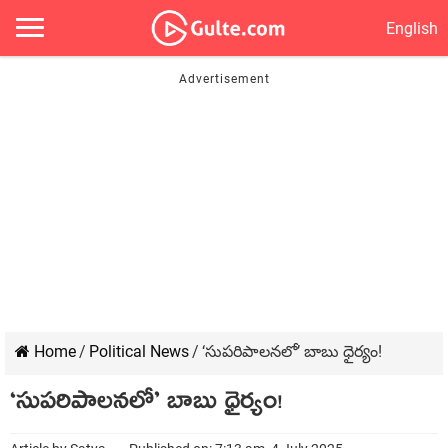
English
Home
/
Political News
/
‘సుపరిపాలనలో’ బాబు ధైర్యం!
‘సుపరిపాలనలో’ బాబు ధైర్యం!