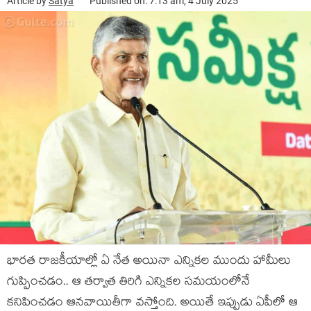
Article by
Satya
Published on: 7:13 am, 4 July 2025
భారత రాజకీయాల్లో ఏ నేత అయినా ఎన్నికల ముందు హామీలు
గుప్పించడం.. ఆ తర్వాత తిరిగి ఎన్నికల సమయంలోనే
కనిపించడం ఆనవాయితీగా వస్తోంది. అయితే ఇప్పుడు ఏపీలో ఆ