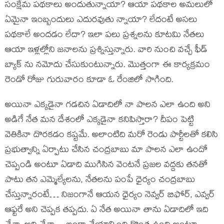
సంక్షేమ పథకాలు అందుతున్నాయా? ఆయా పథకాల అమలులో
ఏమైనా ఇంబ్బందులు ఎదురవుతు న్నాయా? లేదంటే అసలు
పథకాలే అందడం లేదా? ఇలా పలు ప్రశ్నలను కూటమి నేతలు
ఆయా ఇళ్లల్లోని జనాలను ప్రశ్నిస్తున్నారు. వారి నుంచి వచ్చే ఫీడ్
బ్యాక్ ను నమోదు చేసుకుంటున్నారు. మొత్తంగా ఈ కార్యక్రమం
రెండో రోజు గురువారం కూడా ఓ రేంజిలో సాగింది.
అయినా ఎక్కడైనా గడచిన ఏడాదిలో నా పాలన ఎలా ఉంది అని
అడిగే నేత మన దేశంలో ఎక్కడైనా కనిపిస్తారా? దీపం పెట్టి
వెతికినా దొరకడం కష్టమే. అలాంటిది మరో రెండు పార్టీలతో కలిసి
ప్రభుత్వాన్ని ఏర్పాటు చేసిన చంద్రబాబు మా పాలన ఎలా ఉందో
చెప్పండి అంటూ ఏడాది ముగిసిన వెంటనే ప్రజల వద్దకు తనతో
పాటు తన ఎమ్మెల్యేలను, నేతలను పంపే ధైర్యం చంద్రబాబు
చేస్తున్నారంటే… నిజంగానే ఆయన ధైర్యం నెవ్వర్ బిఫోర్, ఎవ్వర్
ఆఫ్టరే అని చెప్పక తప్పదు. ఏ నేత అయినా తాను ఏడాదిలో ఇది