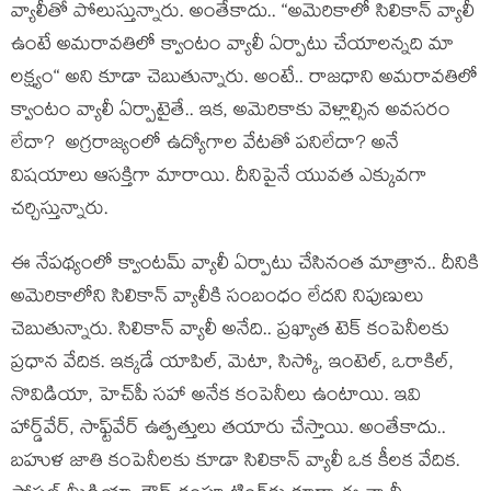
వ్యాలీతో పోలుస్తున్నారు. అంతేకాదు.. “అమెరికాలో సిలికాన్ వ్యాలీ
ఉంటే అమరావతిలో క్వాంటం వ్యాలీ ఏర్పాటు చేయాలన్నది మా
లక్ష్యం“ అని కూడా చెబుతున్నారు. అంటే.. రాజ‌ధాని అమ‌రావ‌తిలో
క్వాంటం వ్యాలీ ఏర్పాటైతే.. ఇక‌, అమెరికాకు వెళ్లాల్సిన అవ‌స‌రం
లేదా? అగ్ర‌రాజ్యంలో ఉద్యోగాల వేటతో ప‌నిలేదా? అనే
విష‌యాలు ఆస‌క్తిగా మారాయి. దీనిపైనే యువత ఎక్కువ‌గా
చ‌ర్చిస్తున్నారు.
ఈ నేప‌థ్యంలో క్వాంట‌మ్ వ్యాలీ ఏర్పాటు చేసినంత మాత్రాన‌.. దీనికి
అమెరికాలోని సిలికాన్ వ్యాలీకి సంబంధం లేద‌ని నిపుణులు
చెబుతున్నారు. సిలికాన్ వ్యాలీ అనేది.. ప్ర‌ఖ్యాత టెక్ కంపెనీల‌కు
ప్ర‌ధాన వేదిక‌. ఇక్క‌డే యాపిల్‌, మెటా, సిస్కో, ఇంటెల్‌, ఒరాకిల్‌,
నొవిడియా, హెచ్‌పీ స‌హా అనేక కంపెనీలు ఉంటాయి. ఇవి
హార్డ్‌వేర్‌, సాఫ్ట్‌వేర్ ఉత్పత్తులు త‌యారు చేస్తాయి. అంతేకాదు..
బ‌హుళ జాతి కంపెనీల‌కు కూడా సిలికాన్ వ్యాలీ ఒక కీల‌క వేదిక‌.