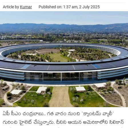
Article by
Kumar
Published on: 1:37 am, 2 July 2025
ఏపీ సీఎం చంద్ర‌బాబు.. గ‌త వారం నుంచి `క్వాంట‌మ్ వ్యాలీ`
గురించి హైలెట్ చేస్తున్నారు. దీనిని ఆయ‌న అమెరికాలోని సిలికాన్