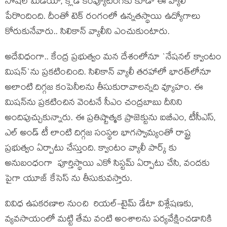
సోష‌ల్ మీడియా, క్లౌడ్ కంప్యూటింగ్‌కు కూడా ఈ వ్యాలీ
పేరొందింది. దీంతో టెక్ రంగంలో ఉన్న‌త‌స్థాయి ఉద్యోగాలు
కోరుకునేవారు.. సిలికాన్ వ్యాలీని ఎంచుకుంటారు.
అదేవిధంగా.. కేంద్ర ప్ర‌భుత్వం మ‌న దేశంలోనూ `నేషనల్ క్వాంటం
మిషన్‌`ను ప్రకటించింది. సిలికాన్ వ్యాలీ త‌ర‌హాలో భార‌త్‌లోనూ
అలాంటి దిగ్గ‌జ కంపెనీల‌ను తీసుకురావాల‌న్న‌ది వ్యూహం. ఈ
మిష‌న్‌ను ప్ర‌క‌టించిన వెంట‌నే సీఎం చంద్ర‌బాబు దీనిని
అందిపుచ్చుకున్నారు. ఈ ప్రతిష్టాత్మక ప్రాజెక్టును ఐబీఎం, టీసీఎస్,
ఎల్ అండ్ టీ లాంటి దిగ్గజ సంస్థల భాగస్వామ్యంతో రాష్ట్ర
ప్రభుత్వం ఏర్పాటు చేస్తుంది. క్వాంటం వ్యాలీ పార్క్ కు
అనుబంధంగా పూర్తిస్థాయి ఎకో సిస్టమ్ ఏర్పాటు చేసి, వందకు
పైగా యూజ్ కేసెస్ ను తీసుకువ‌స్తారు.
వివిధ ఉపకరణాల నుంచి రియల్-టైమ్ డేటా విశ్లేషణకు,
వ్యవసాయంలో మట్టి తేమ వంటి అంశాలను పర్యవేక్షించడానికి