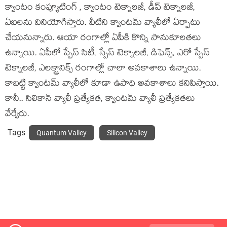
క్వాంటం కంప్యూటింగ్ , క్వాంటం టెక్నాలజీ, డీప్ టెక్నాలజీ,
ఏఐలను వినియోగిస్తారు. వీటిని క్వాంట‌మ్ వ్యాలీలో ఏర్పాటు
చేయ‌నున్నారు. ఆయా రంగాల్లో ఏపీకి కొన్ని సానుకూలతలు
ఉన్నాయి. ఏపీలో స్పేస్ సిటీ, స్పేస్ టెక్నాలజీ, డిఫెన్స్, ఎరో స్పేస్
టెక్నాలజీ, ఎలక్ట్రానిక్స్ రంగాల్లో చాలా అవకాశాలు ఉన్నాయి.
కాబ‌ట్టి క్వాంట‌మ్ వ్యాలీలో కూడా ఉపాధి అవ‌కాశాలు క‌నిపిస్తాయి.
కానీ.. సిలికాన్ వ్యాలీ ప్ర‌త్యేక‌త‌, క్వాంట‌మ్ వ్యాలీ ప్ర‌త్యేక‌త‌లు
వేర్వేరు.
Tags
Quantum Valley
Silicon Valley