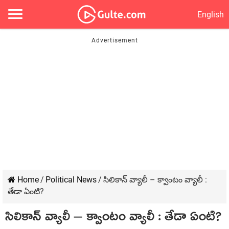
English
Home
/
Political News
/
సిలికాన్ వ్యాలీ – క్వాంటం వ్యాలీ :
తేడా ఏంటి?
సిలికాన్ వ్యాలీ – క్వాంటం వ్యాలీ : తేడా ఏంటి?