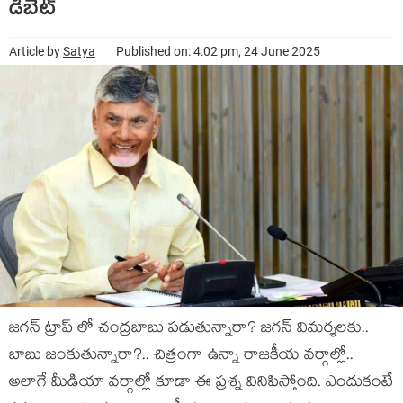
డిబేట్
Article by
Satya
Published on: 4:02 pm, 24 June 2025
జగన్ ట్రాప్ లో చంద్ర‌బాబు పడుతున్నారా? జ‌గ‌న్ విమ‌ర్శ‌ల‌కు..
బాబు జంకుతున్నారా?.. చిత్రంగా ఉన్నా రాజకీయ వర్గాల్లో..
అలాగే మీడియా వర్గాల్లో కూడా ఈ ప్రశ్న వినిపిస్తోంది. ఎందుకంటే