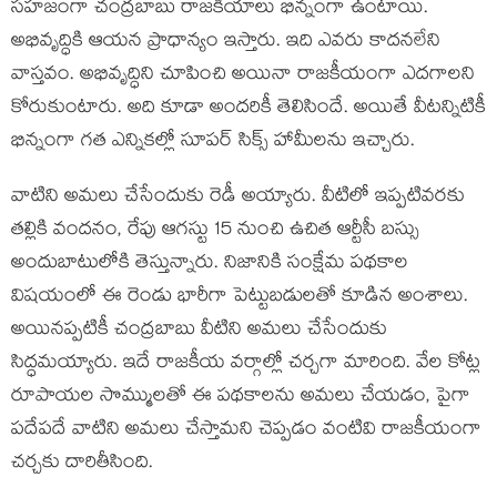
సహజంగా చంద్రబాబు రాజకీయాలు భిన్నంగా ఉంటాయి.
అభివృద్ధికి ఆయన ప్రాధాన్యం ఇస్తారు. ఇది ఎవరు కాదనలేని
వాస్త‌వం. అభివృద్ధిని చూపించి అయినా రాజకీయంగా ఎదగాలని
కోరుకుంటారు. అది కూడా అందరికీ తెలిసిందే. అయితే వీటన్నిటికీ
భిన్నంగా గత ఎన్నికల్లో సూపర్ సిక్స్ హామీలను ఇచ్చారు.
వాటిని అమలు చేసేందుకు రెడీ అయ్యారు. వీటిలో ఇప్పటివరకు
తల్లికి వందనం, రేపు ఆగస్టు 15 నుంచి ఉచిత ఆర్టీసీ బస్సు
అందుబాటులోకి తెస్తున్నారు. నిజానికి సంక్షేమ పథకాల
విషయంలో ఈ రెండు భారీగా పెట్టుబడులతో కూడిన అంశాలు.
అయినప్పటికీ చంద్రబాబు వీటిని అమలు చేసేందుకు
సిద్ధమయ్యారు. ఇదే రాజకీయ వర్గాల్లో చర్చగా మారింది. వేల కోట్ల
రూపాయల సొమ్ములతో ఈ పథకాలను అమలు చేయడం, పైగా
పదేపదే వాటిని అమలు చేస్తామని చెప్పడం వంటివి రాజకీయంగా
చర్చకు దారితీసింది.