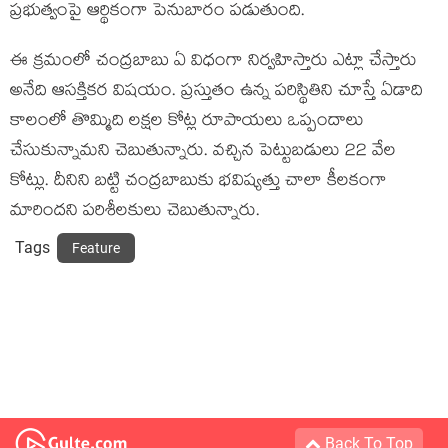
ప్రభుత్వంపై ఆర్థికంగా పెనుబారం పడుతుంది.
ఈ క్రమంలో చంద్రబాబు ఏ విధంగా నిర్వహిస్తారు ఎట్లా చేస్తారు
అనేది ఆసక్తికర విష‌యం. ప్రస్తుతం ఉన్న పరిస్థితిని చూస్తే ఏడాది
కాలంలో తొమ్మిది లక్షల కోట్ల రూపాయలు ఒప్పందాలు
చేసుకున్నామని చెబుతున్నారు. వచ్చిన పెట్టుబడులు 22 వేల
కోట్లు. దీనిని బట్టి చంద్రబాబుకు భవిష్యత్తు చాలా కీలకంగా
మారిందని పరిశీలకులు చెబుతున్నారు.
Tags
Feature
Back To Top