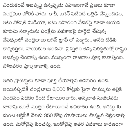
ఎందుకంటే అభివృద్ధి ఉన్నప్పుడు సహజంగానే ప్రజలు కూడా
సంక్షేమం జోలికి పోరు. కానీ, జగన్ పదేపదే ఒత్తిడి చేస్తుండడం,
ఇటు సోషల్ మీడియా, అటు బహిరంగ వేదికపై కూడా ఆయన
కూటమి సర్కారును సంక్షేమ పథకాలపై టార్గెట్ చేస్తున్న
నేపథ్యంలో చంద్రబాబు జగన్ ట్రాప్ లో పడ్డారు.. అనేది టిడిపి
కార్యకర్తలు, నాయకుల అంచనా. ప్రస్తుతం ఉన్న పరిస్థితుల్లో రాష్ట్రం
అభివృద్ధి చెందాల్సి ఉంది. ముఖ్యంగా రాజధాని పూర్తి కావాల్సింది.
పోలవరం పూర్తి కావాల్సి ఉంది.
ఇతర ప్రాజెక్టులు కూడా పూర్తి చేయాల్సిన అవసరం ఉంది.
అయినప్పటికీ చంద్రబాబు 8,000 కోట్లకు పైగా సొమ్మును తల్లికి
వందనం పథకం కింద కేటాయించారు. అన్నదాత సుఖీభవకు
దాదాపు ఇంతే మొత్తం కేటాయించే అవకాశం ఉంది. ఆగస్టు 15
నుంచి ఆర్టీసీకి నెలకు 350 కోట్ల రూపాయలు చొప్పున చెల్లించాల్సి
ఉంది. మరోవైపు పింఛన్లు, ఇంకోవైపు ఇతర పథకాలు కారణంగా