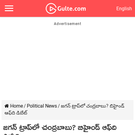
English
Home
/
Political News
/
జ‌గ‌న్ ట్రాప్‌లో చంద్ర‌బాబు? బిహైండ్
ఆఫ్‌ది డిబేట్
జ‌గ‌న్ ట్రాప్‌లో చంద్ర‌బాబు? బిహైండ్ ఆఫ్‌ది